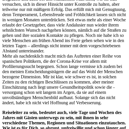
versuchen, sich in dieser Hinsicht unter Kontrolle zu halten, aber
teilweise nur mit mäßigem Erfolg. Das erfüllt mich mit Genugtuung,
denn Temperament, Lebensfreude und Fröhlichkeit lassen sich nicht
in wenigen Monaten unterdrücken. Seit etwas mehr als einer Woche
erlaubt der Gesetzgeber, dass viele Andalusier nun wieder ihrem
sehnlichsten Wunsch nachgehen können, nämlich auf die Straßen zu
gehen und ihre sozialen Kontakte zu pflegen. Noch nie habe ich so
viele Menschen am frühen Abend ins Freie gehen sehen wie in den
letzten Tagen – allerdings nicht immer mit dem vorgeschriebenen
Abstand untereinander.
Mehr als nachdenklich macht mich das Auftreten einer Reihe von
spanischen Politikern, die der Corona-Krise vor allem mit
Profilierungssucht begegnen. Schon lange vermisse ich zudem bei
den meisten Entscheidungsträgern die auf das Wohl der Menschen
bezogene Dimension. Mir ist klar, wie schwer es ist, in solchen
Zeiten zu den richtigen Beschlüssen zu kommen, aber meiner
Einschätzung nach liegt unsere Gesundheitspolitik sowie die -
versorgung schon seit langem im Argen, da sie auf einem
unvollständigen Menschenbild aufbaut. Solange sich das nicht
ändert, habe ich nicht viel Hoffnung auf Verbesserung.
Reiseleiter zu sein, bedeutet auch, viele Tage und Wochen des
Jahres mit Gästen unterwegs zu sein, mit ihnen in sehr
verschiedene Themen, Regionen und Situationen einzutauchen.
Wie ist es für Dich, so abrupt, unfreiwillig und schon länger auf