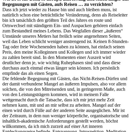
Begegnungen mit Gästen, aufs Reisen … zu verzichten?
Dass ich jetzt wieder zu Hause bin und auch bleiben muss, ist
natürlich schon eine beträchtliche Veränderung, denn als Reiseleiter
bin ich tatsächlich den größten Teil des Jahres en route und
Ortswechsel mit ständigem Ein- und Auspacken gehören einfach
zum Bestandteil meines Lebens. Das Wegfallen dieser „äußeren“
Umstände unseres Metiers hat freilich seine angenehmen Seiten,
weil das Leben schlicht weniger anstrengend ist. Keinen 8-Stunden-
Tag oder freie Wochenenden haben zu können, hat einfach seinen
Preis, den meine Kolleginnen und Kollegen und ich immer wieder
zu zahlen bereit sind. In den Momenten einer Auszeit wird
deutlicher denn je, wie wichtig Ruhephasen sind und dass diese
durchaus auch einmal etwas länger sein können. Ich persönlich
empfinde das als einen Segen.
Die fehlende Begegnung mit Gästen, das Nicht-Reisen-Dürfen und
der damit verbundene Mangel an äußeren Impulsen, also vor allem
solchen, die von den Mitreisenden und, in geringerem Maße, auch
von den Leistungsträgern kommen, wird in meinem Falle
wettgemacht durch die Tatsache, dass ich mir jetzt mehr Zeit
nehmen kann, mit und an mir selbst zu arbeiten. Mangel auf der
einen wird durch Fülle auf der anderen Seite ausgeglichen. Mir ist
der Zeitraum, in dem nun weniger körperliche, organisatorische und
inhaltlich-akademische Anforderungen gestellt werden, höchst
willkommen, da ich mich zurzeit auf einer Art inneren
Entdeckungsreise befinde. Entspannung, Introspektion, Meditation,