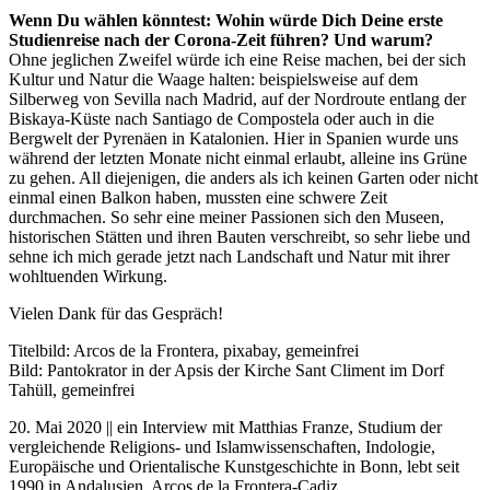
Wenn Du wählen könntest: Wohin würde Dich Deine erste
Studienreise nach der Corona-Zeit führen? Und warum?
Ohne jeglichen Zweifel würde ich eine Reise machen, bei der sich
Kultur und Natur die Waage halten: beispielsweise auf dem
Silberweg von Sevilla nach Madrid, auf der Nordroute entlang der
Biskaya-Küste nach Santiago de Compostela oder auch in die
Bergwelt der Pyrenäen in Katalonien. Hier in Spanien wurde uns
während der letzten Monate nicht einmal erlaubt, alleine ins Grüne
zu gehen. All diejenigen, die anders als ich keinen Garten oder nicht
einmal einen Balkon haben, mussten eine schwere Zeit
durchmachen. So sehr eine meiner Passionen sich den Museen,
historischen Stätten und ihren Bauten verschreibt, so sehr liebe und
sehne ich mich gerade jetzt nach Landschaft und Natur mit ihrer
wohltuenden Wirkung.
Vielen Dank für das Gespräch!
Titelbild: Arcos de la Frontera, pixabay, gemeinfrei
Bild: Pantokrator in der Apsis der Kirche Sant Climent im Dorf
Tahüll, gemeinfrei
20. Mai 2020 || ein Interview mit Matthias Franze, Studium der
vergleichende Religions- und Islamwissenschaften, Indologie,
Europäische und Orientalische Kunstgeschichte in Bonn, lebt seit
1990 in Andalusien, Arcos de la Frontera-Cadiz