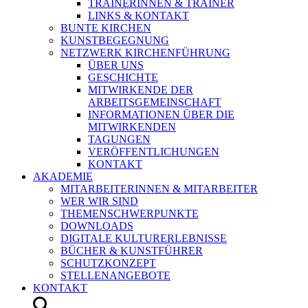
TRAINERINNEN & TRAINER
LINKS & KONTAKT
BUNTE KIRCHEN
KUNSTBEGEGNUNG
NETZWERK KIRCHENFÜHRUNG
ÜBER UNS
GESCHICHTE
MITWIRKENDE DER
ARBEITSGEMEINSCHAFT
INFORMATIONEN ÜBER DIE
MITWIRKENDEN
TAGUNGEN
VERÖFFENTLICHUNGEN
KONTAKT
AKADEMIE
MITARBEITERINNEN & MITARBEITER
WER WIR SIND
THEMENSCHWERPUNKTE
DOWNLOADS
DIGITALE KULTURERLEBNISSE
BÜCHER & KUNSTFÜHRER
SCHUTZKONZEPT
STELLENANGEBOTE
KONTAKT