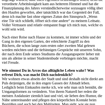
verordnete Arbeitslosigkeit kam aus heiterem Himmel und hat die
Finanzplanung des Jahres verständlicherweise sozusagen völlig über
den Haufen geworfen, aber tatsächlich war das Gegenteil der Fall,
denn ich machte fast ohne eigenes Zutun den Sinnspruch „Wenn
eine Tür sich schließt, öffnet sich eine andere“ zu meinem Leitsatz.
Voller Vertrauen und relativ entspannt frage ich mich nun, welche es
wohl sein wird.
Nach einer Reise nach Hause zu kommen, ist immer schön und der
Gang in den eigenen Garten, der erleichterte Zugriff zu den
Büchern, die schon lange zum ersten oder zweiten Mal gelesen
werden möchten und die tiefsinnigen Gespräche mit unserem Sohn,
der nach dem Ende seines Studiums die Ausgangssperre lieber mit
uns als alleine in seiner Studentenbude verbringen möchte, macht
viel Freude.
Wie nimmst Du in Arcos das alltägliche Leben wahr? Was
erfreut Dich, was macht Dich nachdenklich?
Wir wohnen etwas abseits der Stadt und sind deshalb nicht direkt am
Puls derjenigen, die in den engen Gassen der Altstadt leben.
Lediglich beim Einkaufen merke ich, wie sehr man sich bemüht, die
Umgangsformen zu verändern. Von ihrem Naturell her reden die
meisten Andalusier ziemlich laut und viel, sie lieben den Humor, die
Nähe untereinander und pflegen den körperlichen Kontakt beim
Begrüßen und auch bei den Mahlzeiten. Man sieht, wie sie nun