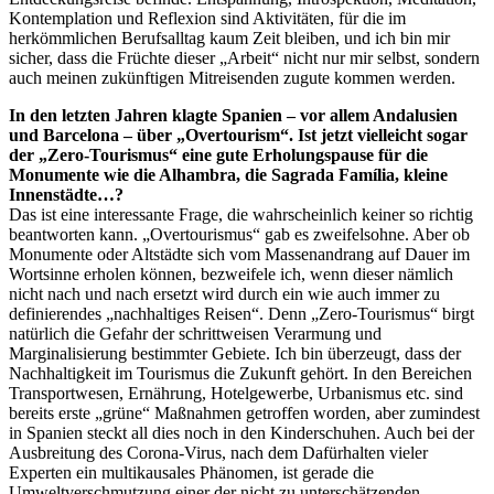
Kontemplation und Reflexion sind Aktivitäten, für die im
herkömmlichen Berufsalltag kaum Zeit bleiben, und ich bin mir
sicher, dass die Früchte dieser „Arbeit“ nicht nur mir selbst, sondern
auch meinen zukünftigen Mitreisenden zugute kommen werden.
In den letzten Jahren klagte Spanien – vor allem Andalusien
und Barcelona – über „Overtourism“. Ist jetzt vielleicht sogar
der „Zero-Tourismus“ eine gute Erholungspause für die
Monumente wie die Alhambra, die Sagrada Família, kleine
Innenstädte…?
Das ist eine interessante Frage, die wahrscheinlich keiner so richtig
beantworten kann. „Overtourismus“ gab es zweifelsohne. Aber ob
Monumente oder Altstädte sich vom Massenandrang auf Dauer im
Wortsinne erholen können, bezweifele ich, wenn dieser nämlich
nicht nach und nach ersetzt wird durch ein wie auch immer zu
definierendes „nachhaltiges Reisen“. Denn „Zero-Tourismus“ birgt
natürlich die Gefahr der schrittweisen Verarmung und
Marginalisierung bestimmter Gebiete. Ich bin überzeugt, dass der
Nachhaltigkeit im Tourismus die Zukunft gehört. In den Bereichen
Transportwesen, Ernährung, Hotelgewerbe, Urbanismus etc. sind
bereits erste „grüne“ Maßnahmen getroffen worden, aber zumindest
in Spanien steckt all dies noch in den Kinderschuhen. Auch bei der
Ausbreitung des Corona-Virus, nach dem Dafürhalten vieler
Experten ein multikausales Phänomen, ist gerade die
Umweltverschmutzung einer der nicht zu unterschätzenden