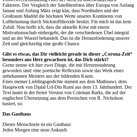
Faktoren. Der Vergleich der Satellitenfotos über Europa von Anfang
Januar und Anfang März zeigt klar, dass Norditalien und der
Großraum Madrid die höchsten Werte unseres Kontinents von
Luftbelastung durch Stickstoffdioxide besitzt. Für mich ist das kein
Zufall. Nun hoffe ich, dass die aktuelle Krise mit einem
Motivationsschub einhergeht, der die verschiedenen Übel integral
und an der Wurzel behandelt. Das ist die Herausforderung unserer
Zeit und gleichzeitig eine große Chance.
Gibt es etwas, das Dir vielleicht gerade in dieser „Corona-Zeit“
besonders ans Herz gewachsen ist, das Dich stärkt?
Gerne nenne ich hier zwei Dinge, die mir Herzensnahrung
geworden sind: eine poetische Reflexion sowie das Werk eines
unbekannten Meisters aus der bildenden Kunst.
Eines meiner Lieblingsgedichte stammt aus dem Mathnawi, dem
Hauptwerk von Djalal Ud-Din Rumi aus dem 13. Jahrhundert. Der
Text lautet in der freien Version von Coleman Barks, die auf der
englischen Übersetzung aus dem Persischen von R. Nicholson
basiert, so:
Das Gasthaus
Dieses Menschsein ist ein Gasthaus
Jeden Morgen eine neue Ankunft.