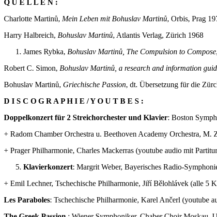
Q U E L L E N :
Charlotte Martinů,
Mein Leben mit Bohuslav Martinů
, Orbis, Prag 1
Harry Halbreich,
Bohuslav Martinů
, Atlantis Verlag, Zürich 1968
James Rybka,
Bohuslav Martinů, The Compulsion to Compose
Robert C. Simon,
Bohuslav Martinů, a research and information guid
Bohuslav Martinů,
Griechische Passion
, dt. Übersetzung für die Zür
D I S C O G R A P H I E / Y O U T B E S :
Doppelkonzert für 2 Streichorchester und Klavier
: Boston Symph
+ Radom Chamber Orchestra u. Beethoven Academy Orchestra, M. Zó
+ Prager Philharmonie, Charles Mackerras (youtube audio mit Partitu
Klavierkonzert
: Margrit Weber, Bayerisches Radio-Symphonie
+ Emil Lechner, Tschechische Philharmonie, Jiří Bělohlávek (alle 5 
Les Paraboles
: Tschechische Philharmonie, Karel Ančerl (youtube a
The Greek Passion
: Wiener Symphoniker, Chaber Choir Moskau, Ulf