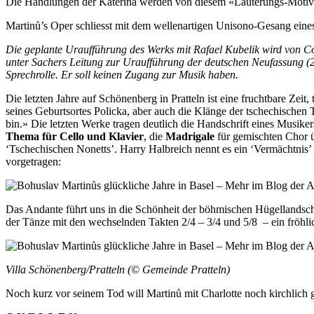
Die Handlungen der Katerina werden von diesem «Läuterungs-Motiv» b
Martinů’s Oper schliesst mit dem wellenartigen Unisono-Gesang ei
Die geplante Uraufführung des Werks mit Rafael Kubelik wird von C
unter Sachers Leitung zur Uraufführung der deutschen Neufassung (2 
Sprechrolle. Er soll keinen Zugang zur Musik haben.
Die letzten Jahre auf Schönenberg in Pratteln ist eine fruchtbare Zei
seines Geburtsortes Policka, aber auch die Klänge der tschechischen 
bin.» Die letzten Werke tragen deutlich die Handschrift eines Musike
Thema für Cello und Klavier
, die
Madrigale
für gemischten Chor ü
‘Tschechischen Nonetts’. Harry Halbreich nennt es ein ‘Vermächtnis’
vorgetragen:
Das Andante führt uns in die Schönheit der böhmischen Hügellandsch
der Tänze mit den wechselnden Takten 2/4 – 3/4 und 5/8 – ein fröhli
Villa Schönenberg/Pratteln (© Gemeinde Pratteln)
Noch kurz vor seinem Tod will Martinů mit Charlotte noch kirchlich ge