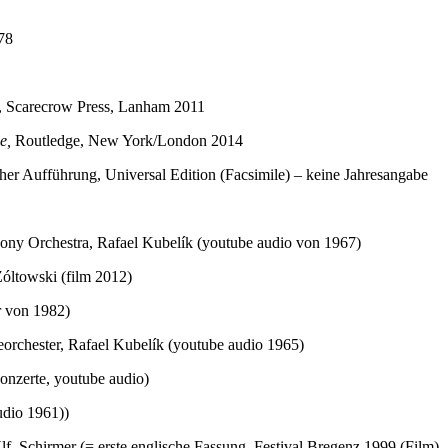
978
, Scarecrow Press, Lanham 2011
e,
Routledge, New York/London 2014
cher Aufführung, Universal Edition (Facsimile) – keine Jahresangabe
ony Orchestra, Rafael Kubelík (youtube audio von 1967)
ltowski (film 2012)
r von 1982)
orchester, Rafael Kubelík (youtube audio 1965)
Konzerte, youtube audio)
udio 1961))
 Schirmer (= erste englische Fassung, Festival Bregenz 1999 (Film)