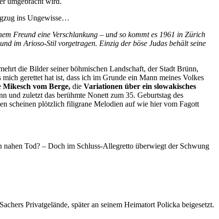
 er umgebracht wird.
Wegzug ins Ungewisse…
inem Freund eine Verschlankung – und so kommt es 1961 in Zürich
nd im Arioso-Stil vorgetragen. Einzig der böse Judas behält seine
ermehrt die Bilder seiner böhmischen Landschaft, der Stadt Brünn,
 mich gerettet hat ist, dass ich im Grunde ein Mann meines Volkes
e
Mikesch vom Berge,
die
Variationen über ein slowakisches
nn und zuletzt das berühmte Nonett zum 35. Geburtstag des
n scheinen plötzlich filigrane Melodien auf wie hier vom Fagott
den nahen Tod? – Doch im Schluss-Allegretto überwiegt der Schwung
 Sachers Privatgelände, später an seinem Heimatort Policka beigesetzt.