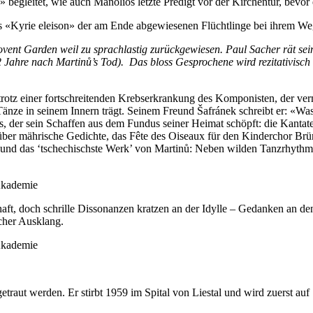
egleitet, wie auch Manolios letzte Predigt vor der Kirchentür, bevor
nes «Kyrie eleison» der am Ende abgewiesenen Flüchtlinge bei ihrem 
ovent Garden weil zu sprachlastig zurückgewiesen. Paul Sacher rät se
Jahre nach Martinů’s Tod). Das bloss Gesprochene wird rezitativisch u
t, trotz einer fortschreitenden Krebserkrankung des Komponisten, der v
Tänze in seinem Innern trägt. Seinem Freund Šafránek schreibt er: «Was
rs, der sein Schaffen aus dem Fundus seiner Heimat schöpft: die Kantat
ber mährische Gedichte, das Fête des Oiseaux für den Kinderchor Brü
 und das ‘tschechischste Werk’ von Martinů: Neben wilden Tanzrhythme
aft, doch schrille Dissonanzen kratzen an der Idylle – Gedanken an 
cher Ausklang.
traut werden. Er stirbt 1959 im Spital von Liestal und wird zuerst auf