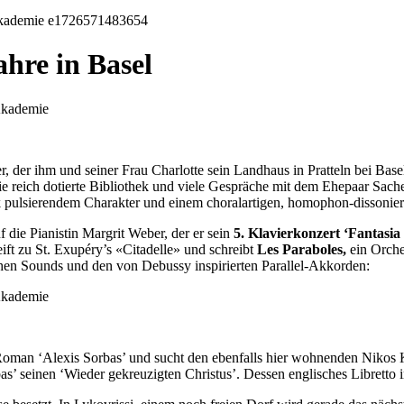
hre in Basel
der ihm und seiner Frau Charlotte sein Landhaus in Pratteln bei Basel
 reich dotierte Bibliothek und viele Gespräche mit dem Ehepaar Sacher
k pulsierendem Charakter und einem choralartigen, homophon-dissonier
 die Pianistin Margrit Weber, der er sein
5. Klavierkonzert ‘Fantasia
ft zu St. Exupéry’s «Citadelle» und schreibt
Les Paraboles,
ein Orche
hen Sounds und den von Debussy inspirierten Parallel-Akkorden:
 Roman ‘Alexis Sorbas’ und sucht den ebenfalls hier wohnenden Nikos
s’ seinen ‘Wieder gekreuzigten Christus’. Dessen englisches Libretto 