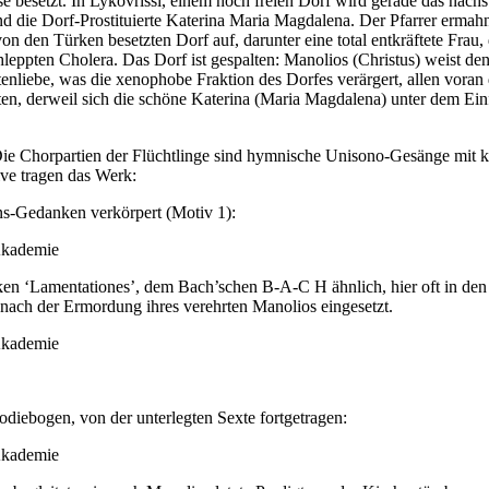
besetzt. In Lykovrissi, einem noch freien Dorf wird gerade das nächste
nd die Dorf-Prostituierte Katerina Maria Magdalena. Der Pfarrer ermahn
 von den Türken besetzten Dorf auf, darunter eine total entkräftete Fr
hleppten Cholera. Das Dorf ist gespalten: Manolios (Christus) weist d
enliebe, was die xenophobe Fraktion des Dorfes verärgert, allen voran 
ten, derweil sich die schöne Katerina (Maria Magdalena) unter dem Einf
Die Chorpartien der Flüchtlinge sind hymnische Unisono-Gesänge mit k
ive tragen das Werk:
ons-Gedanken verkörpert (Motiv 1):
ken ‘Lamentationes’, dem Bach’schen B-A-C H ähnlich, hier oft in den
 nach der Ermordung ihres verehrten Manolios eingesetzt.
odiebogen, von der unterlegten Sexte fortgetragen: