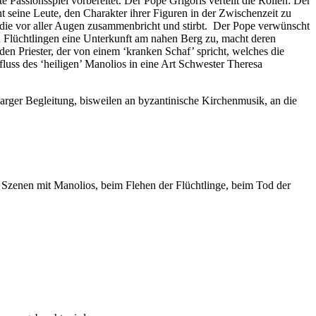
 Passionsspiel vorbereitet. Der Pope Grigoris verteilt die Rollen: Der
t seine Leute, den Charakter ihrer Figuren in der Zwischenzeit zu
au, die vor aller Augen zusammenbricht und stirbt. Der Pope verwünscht
en Flüchtlingen eine Unterkunft am nahen Berg zu, macht deren
den Priester, der von einem ‘kranken Schaf’ spricht, welches die
luss des ‘heiligen’ Manolios in eine Art Schwester Theresa
arger Begleitung, bisweilen an byzantinische Kirchenmusik, an die
 Szenen mit Manolios, beim Flehen der Flüchtlinge, beim Tod der