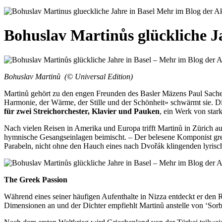
Bohuslav Martinůs glückliche Ja
Bohuslav Martinů (© Universal Edition)
Martinů gehört zu den engen Freunden des Basler Mäzens Paul Sacher, 
Harmonie, der Wärme, der Stille und der Schönheit» schwärmt sie. Die
für zwei Streichorchester, Klavier und Pauken
, ein Werk von star
Nach vielen Reisen in Amerika und Europa trifft Martinů in Zürich auf
hymnische Gesangseinlagen beimischt. – Der belesene Komponist grei
Parabeln, nicht ohne den Hauch eines nach Dvořák klingenden lyrisc
The Greek Passion
Während eines seiner häufigen Aufenthalte in Nizza entdeckt er den
Dimensionen an und der Dichter empfiehlt Martinů anstelle von ‘Sorba