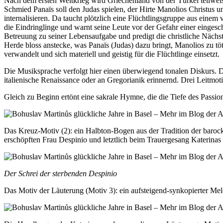
Nach dem ersten Weltkrieg wird Griechenland von der Türkei teilweise 
Schmied Panaïs soll den Judas spielen, der Hirte Manolios Christus u
internalisieren. Da taucht plötzlich eine Flüchtlingsgruppe aus einem
die Eindringlinge und warnt seine Leute vor der Gefahr einer eingesc
Betreuung zu seiner Lebensaufgabe und predigt die christliche Nächst
Herde bloss anstecke, was Panaïs (Judas) dazu bringt, Manolios zu tö
verwandelt und sich materiell und geistig für die Flüchtlinge einsetzt.
Die Musiksprache verfolgt hier einen überwiegend tonalen Diskurs. 
italienische Renaissance oder an Gregorianik erinnernd. Drei Leitmot
Gleich zu Beginn ertönt eine sakrale Hymne, die die Tiefe des Passi
Das Kreuz-Motiv (2): ein Halbton-Bogen aus der Tradition der baroc
erschöpften Frau Despinio und letztlich beim Trauergesang Katerinas
Der Schrei der sterbenden Despinio
Das Motiv der Läuterung (Motiv 3): ein aufsteigend-synkopierter Mel