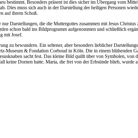
u bestimmt. Besonders präsent ist dies sicher im Übergang vom Mittelal
 ab. Dies muss sich auch in der Darstellung der heiligen Personen wiede
ben auf ihrem Schoß.
r Darstellungen, die die Muttergottes zusammen mit Jesus Christus zeig
den schon bald ins Bildprogramm aufgenommen und schließlich ergänz
 mit Josef.
hrung zu bewundern. Ein seltener, aber besonders lieblicher Darstellu
rtz-Museum & Fondation Corboud in Köln. Die in einem blühenden Garte
Jesusknaben sacht fest. Das kleine Bild quillt über von Symbolen, v
fall keine Dornen hatte. Maria, die frei von der Erbsünde blieb, wur