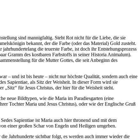
ellung sind mannigfaltig. Steht Rot nicht für die Liebe, die sie
mmelskönigin bekannt, der die Farbe (oder das Material) Gold zusteht.
 jahrhundertelang die teuerste Farbe, ist doch ihr Entstehungsprozess
paar Gramm des kostbaren Farbstoffs in seiner Historia Animalum).
sammenstellung für die Mutter Gottes, die seit Anbeginn des
r – und ist bis heute – nicht nur höchste Qualität, sondern auch eine
des Sapientiae, als Sitz der Weisheit. In dieser Form wird sie
 „Sitz“ für Jesus Christus, der hier für die Weisheit steht.
iche neue Bildtypen, wie die Maria im Paradiesgarten (eine
ihrer Tochter Maria und Jesus Christus), oder wie der Englische Gruß
 Sedes Sapientiae ist Maria auch hier thronend und mit dem
 von einer großen Schar von Engeln und Heiligen umgeben.
 die Jahrhunderte sichtbar folgt, es werden auch immer wieder die