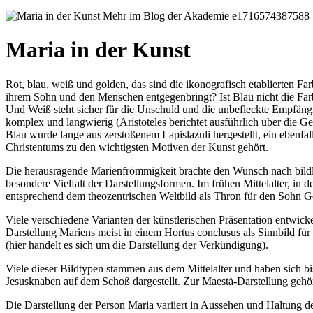
Maria in der Kunst
Rot, blau, weiß und golden, das sind die ikonografisch etablierten Fa
ihrem Sohn und den Menschen entgegenbringt? Ist Blau nicht die Farbe
Und Weiß steht sicher für die Unschuld und die unbefleckte Empfängni
komplex und langwierig (Aristoteles berichtet ausführlich über die 
Blau wurde lange aus zerstoßenem Lapislazuli hergestellt, ein ebenf
Christentums zu den wichtigsten Motiven der Kunst gehört.
Die herausragende Marienfrömmigkeit brachte den Wunsch nach bildlich
besondere Vielfalt der Darstellungsformen. Im frühen Mittelalter, in de
entsprechend dem theozentrischen Weltbild als Thron für den Sohn Gottes
Viele verschiedene Varianten der künstlerischen Präsentation entwicke
Darstellung Mariens meist in einem Hortus conclusus als Sinnbild für
(hier handelt es sich um die Darstellung der Verkündigung).
Viele dieser Bildtypen stammen aus dem Mittelalter und haben sich b
Jesusknaben auf dem Schoß dargestellt. Zur Maestà-Darstellung gehö
Die Darstellung der Person Maria variiert in Aussehen und Haltung de