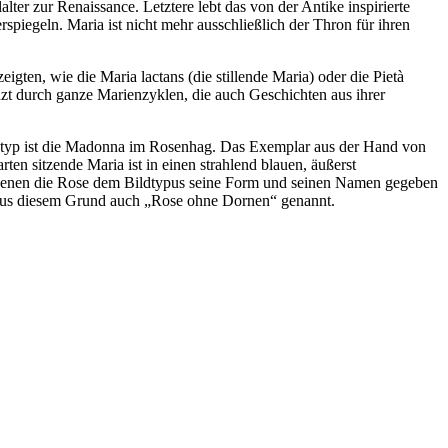
ter zur Renaissance. Letztere lebt das von der Antike inspirierte
rspiegeln. Maria ist nicht mehr ausschließlich der Thron für ihren
ten, wie die Maria lactans (die stillende Maria) oder die Pietà
t durch ganze Marienzyklen, die auch Geschichten aus ihrer
ngstyp ist die Madonna im Rosenhag. Das Exemplar aus der Hand von
n sitzende Maria ist in einen strahlend blauen, äußerst
on denen die Rose dem Bildtypus seine Form und seinen Namen gegeben
de aus diesem Grund auch „Rose ohne Dornen“ genannt.