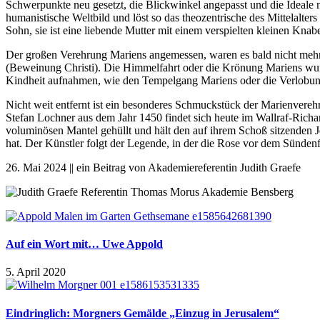
Schwerpunkte neu gesetzt, die Blickwinkel angepasst und die Ideale ne
humanistische Weltbild und löst so das theozentrische des Mittelalters
Sohn, sie ist eine liebende Mutter mit einem verspielten kleinen Kna
Der großen Verehrung Mariens angemessen, waren es bald nicht mehr nu
(Beweinung Christi). Die Himmelfahrt oder die Krönung Mariens wur
Kindheit aufnahmen, wie den Tempelgang Mariens oder die Verlobung
Nicht weit entfernt ist ein besonderes Schmuckstück der Marienvere
Stefan Lochner aus dem Jahr 1450 findet sich heute im Wallraf-Richa
voluminösen Mantel gehüllt und hält den auf ihrem Schoß sitzenden 
hat. Der Künstler folgt der Legende, in der die Rose vor dem Sünden
26. Mai 2024 || ein Beitrag von Akademiereferentin Judith Graefe
Auf ein Wort mit… Uwe Appold
5. April 2020
Eindringlich: Morgners Gemälde „Einzug in Jerusalem“