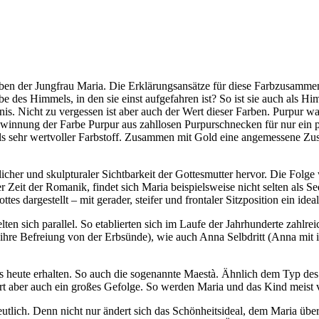
rben der Jungfrau Maria. Die Erklärungsansätze für diese Farbzusammenst
 des Himmels, in den sie einst aufgefahren ist? So ist sie auch als Hi
s. Nicht zu vergessen ist aber auch der Wert dieser Farben. Purpur war
Gewinnung der Farbe Purpur aus zahllosen Purpurschnecken für nur ein 
alls sehr wertvoller Farbstoff. Zusammen mit Gold eine angemessene Zu
er und skulpturaler Sichtbarkeit der Gottesmutter hervor. Die Folge wa
r Zeit der Romanik, findet sich Maria beispielsweise nicht selten als Se
 dargestellt – mit gerader, steifer und frontaler Sitzposition ein idealer
lten sich parallel. So etablierten sich im Laufe der Jahrhunderte zahlre
 ihre Befreiung von der Erbsünde), wie auch Anna Selbdritt (Anna mit 
is heute erhalten. So auch die sogenannte Maestà. Ähnlich dem Typ des
rt aber auch ein großes Gefolge. So werden Maria und das Kind meist
utlich. Denn nicht nur ändert sich das Schönheitsideal, dem Maria über