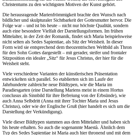
Christentums zu den wichtigsten Motiven der Kunst gehört.
Die herausragende Marienfrömmigkeit brachte den Wunsch nach
bildlicher und skulpturaler Sichtbarkeit der Gottesmutter hervor. Die
Folge war – und ist bis heute – nicht nur höchste Qualität, sondern
auch eine besondere Vielfalt der Darstellungsformen. Im frühen
Mittelalter, in der Zeit der Romanik, findet sich Maria beispielsweise
nicht selten als Sedes Sapientiae, als Sitz der Weisheit. In dieser
Form wird sie entsprechend dem theozentrischen Weltbild als Thron
für den Sohn Gottes dargestellt – mit gerader, steifer und frontaler
Sitzposition ein idealer „Sitz“ für Jesus Christus, der hier für die
Weisheit steht.
Viele verschiedene Varianten der künstlerischen Präsentation
entwickelten sich parallel. So etablierten sich im Laufe der
Jahrhunderte zahlreiche neue Bildtypen, wie die Maria im
Paradiesgarten (eine Darstellung Mariens meist in einem Hortus
conclusus als Sinnbild für ihre Befreiung von der Erbsünde), wie
auch Anna Selbdritt (Anna mit ihrer Tochter Maria und Jesus
Christus), oder wie der Englische Gruß (hier handelt es sich um die
Darstellung der Verkündigung).
Viele dieser Bildtypen stammen aus dem Mittelalter und haben sich
bis heute erhalten. So auch die sogenannte Maestà. Ähnlich dem
Typ des Sedes Sapientiae ist Maria auch hier thronend und mit dem