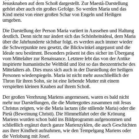
Jesusknaben auf dem Schoß dargestellt. Zur Maestà-Darstellung
gehört aber auch ein großes Gefolge. So werden Maria und das
Kind meist von einer großen Schar von Engeln und Heiligen
umgeben.
Die Darstellung der Person Maria variiert in Aussehen und Haltung
deutlich. Denn nicht nur ändert sich das Schönheitsideal, dem Maria
über die Jahrhunderte sichtbar folgt, es werden auch immer wieder
die Schwerpunkte neu gesetzt, die Blickwinkel angepasst und die
Ideale neu bestimmt. Besonders präsent ist dies sicher im Übergang
vom Mittelalter zur Renaissance. Letztere lebt das von der Antike
inspirierte humanistische Weltbild und löst so das theozentrische des
Mittelalters ab. Dies muss sich auch in der Darstellung der heiligen
Personen wiederspiegeln. Maria ist nicht mehr ausschließlich der
Thron für ihren Sohn, sie ist eine liebende Mutter mit einem
verspielten kleinen Knaben auf ihrem Schoß.
Der großen Verehrung Mariens angemessen, waren es bald nicht
mehr nur Darstellungen, die die Muttergottes zusammen mit Jesus
Christus zeigten, wie die Maria lactans (die stillende Maria) oder die
Pietà (Beweinung Christi). Die Himmelfahrt oder die Krönung
Mariens wurden schon bald ins Bildprogramm aufgenommen und
schließlich ergänzt durch ganze Marienzyklen, die auch Geschichten
aus ihrer Kindheit aufnahmen, wie den Tempelgang Mariens oder
die Verlobung mit Josef.