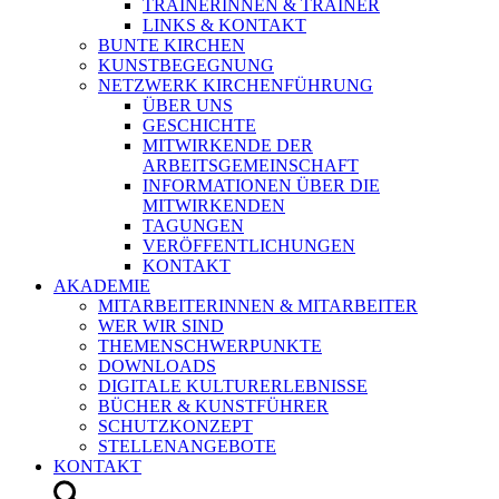
TRAINERINNEN & TRAINER
LINKS & KONTAKT
BUNTE KIRCHEN
KUNSTBEGEGNUNG
NETZWERK KIRCHENFÜHRUNG
ÜBER UNS
GESCHICHTE
MITWIRKENDE DER
ARBEITSGEMEINSCHAFT
INFORMATIONEN ÜBER DIE
MITWIRKENDEN
TAGUNGEN
VERÖFFENTLICHUNGEN
KONTAKT
AKADEMIE
MITARBEITERINNEN & MITARBEITER
WER WIR SIND
THEMENSCHWERPUNKTE
DOWNLOADS
DIGITALE KULTURERLEBNISSE
BÜCHER & KUNSTFÜHRER
SCHUTZKONZEPT
STELLENANGEBOTE
KONTAKT