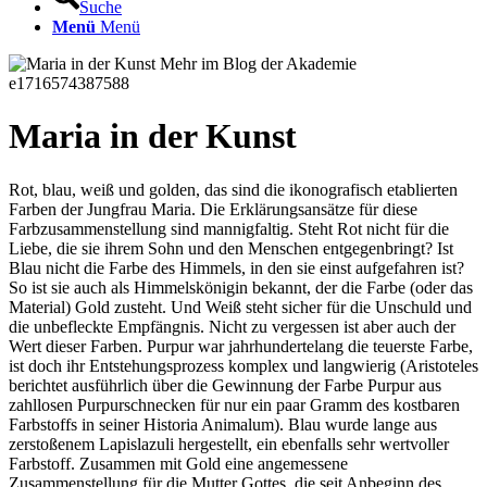
Suche
Menü
Menü
Maria in der Kunst
Rot, blau, weiß und golden, das sind die ikonografisch etablierten
Farben der Jungfrau Maria. Die Erklärungsansätze für diese
Farbzusammenstellung sind mannigfaltig. Steht Rot nicht für die
Liebe, die sie ihrem Sohn und den Menschen entgegenbringt? Ist
Blau nicht die Farbe des Himmels, in den sie einst aufgefahren ist?
So ist sie auch als Himmelskönigin bekannt, der die Farbe (oder das
Material) Gold zusteht. Und Weiß steht sicher für die Unschuld und
die unbefleckte Empfängnis. Nicht zu vergessen ist aber auch der
Wert dieser Farben. Purpur war jahrhundertelang die teuerste Farbe,
ist doch ihr Entstehungsprozess komplex und langwierig (Aristoteles
berichtet ausführlich über die Gewinnung der Farbe Purpur aus
zahllosen Purpurschnecken für nur ein paar Gramm des kostbaren
Farbstoffs in seiner Historia Animalum). Blau wurde lange aus
zerstoßenem Lapislazuli hergestellt, ein ebenfalls sehr wertvoller
Farbstoff. Zusammen mit Gold eine angemessene
Zusammenstellung für die Mutter Gottes, die seit Anbeginn des