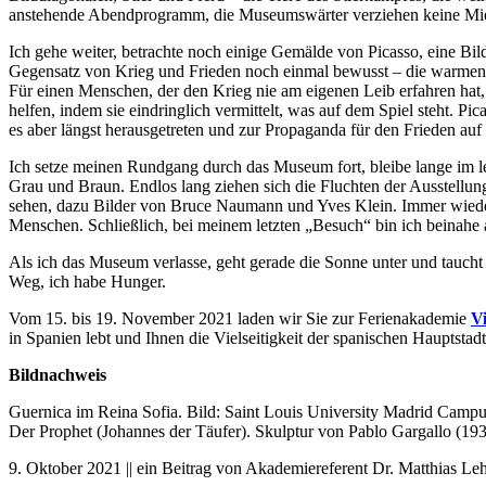
anstehende Abendprogramm, die Museumswärter verziehen keine Mi
Ich gehe weiter, betrachte noch einige Gemälde von Picasso, eine Bil
Gegensatz von Krieg und Frieden noch einmal bewusst – die warmen F
Für einen Menschen, der den Krieg nie am eigenen Leib erfahren hat, 
helfen, indem sie eindringlich vermittelt, was auf dem Spiel steht. P
es aber längst herausgetreten und zur Propaganda für den Frieden auf 
Ich setze meinen Rundgang durch das Museum fort, bleibe lange im l
Grau und Braun. Endlos lang ziehen sich die Fluchten der Ausstellu
sehen, dazu Bilder von Bruce Naumann und Yves Klein. Immer wiede
Menschen. Schließlich, bei meinem letzten „Besuch“ bin ich beinahe a
Als ich das Museum verlasse, geht gerade die Sonne unter und taucht
Weg, ich habe Hunger.
Vom 15. bis 19. November 2021 laden wir Sie zur Ferienakademie
V
in Spanien lebt und Ihnen die Vielseitigkeit der spanischen Hauptstadt
Bildnachweis
Guernica im Reina Sofia. Bild: Saint Louis University Madrid Camp
Der Prophet (Johannes der Täufer). Skulptur von Pablo Gargallo (19
9. Oktober 2021 || ein Beitrag von Akademiereferent Dr. Matthias Le