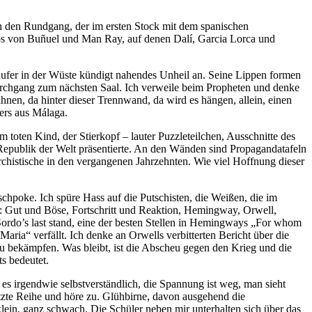
ch den Rundgang, der im ersten Stock mit dem spanischen
otos von Buñuel und Man Ray, auf denen Dalí, Garcia Lorca und
ufer in der Wüste kündigt nahendes Unheil an. Seine Lippen formen
urchgang zum nächsten Saal. Ich verweile beim Propheten und denke
nen, da hinter dieser Trennwand, da wird es hängen, allein, einen
ers aus Málaga.
toten Kind, der Stierkopf – lauter Puzzleteilchen, Ausschnitte des
Republik der Welt präsentierte. An den Wänden sind Propagandatafeln
rchistische in den vergangenen Jahrzehnten. Wie viel Hoffnung dieser
schpoke. Ich spüre Hass auf die Putschisten, die Weißen, die im
g: Gut und Böse, Fortschritt und Reaktion, Hemingway, Orwell,
 Sordo’s last stand, eine der besten Stellen in Hemingways „For whom
aria“ verfällt. Ich denke an Orwells verbitterten Bericht über die
u bekämpfen. Was bleibt, ist die Abscheu gegen den Krieg und die
s bedeutet.
 es irgendwie selbstverständlich, die Spannung ist weg, man sieht
letzte Reihe und höre zu. Glühbirne, davon ausgehend die
lein, ganz schwach. Die Schüler neben mir unterhalten sich über das