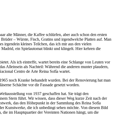
ar alte Männer, die Kaffee schlürfen, aber auch schon den ersten
 Brüder – Würste, Fisch, Gratins und irgendwelche Platten auf. Man
 irgendein kleines Teilchen, das ich mir aus den vielen
adrid, ein Spielautomat blinkt und klingelt. Hier kehren die
tet. Als ich eintreffe, wartet bereits eine Schlange von Leuten vor
das Alleinsein als Nachteil: Während die anderen munter plaudern,
acional Centro de Arte Reina Sofía wartet.
bis 1965 noch Kranke behandelt wurden. Bei der Renovierung hat man
läserne Schächte vor dir Fassade gesetzt worden.
Weltausstellung von 1937 geschaffen hat. Sie trägt den
nem Stern führt. Wir wissen, dass dieser Weg kurze Zeit nach der
unstwerk, das den Höhepunkt in der Sammlung des Reina Sofía
e der Kunstwerke, die ich unbedingt sehen möchte. Von diesem Bild
, die im Hauptquartier der Vereinten Nationen hängt, um die