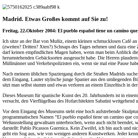
Madrid. Etwas Großes kommt auf Sie zu!
Freitag, 22.Oktober 2004: El pueblo español tiene un camino que
Ich sitze an der Bar von Muñiz, einem kleinen schmucklosen Café an 
(zweiten? Dritten? Xten?) Schnaps des Tages nehmen und dazu eine Z
darf keinen empfindlichen Magen haben, wenn man beim Anblick dieser 
herumstehenden Gebäcksorten ausgesucht habe. Die Herren plaudern a
Müllmänner und Verkehrspolizisten ein, wenn sie mal eine Pause hab
Nach meinem üblichen Spaziergang durch die Straßen Madrids suche ich
dem Eingang. Lauter stylische junge Spanier aus den umliegenden Bür
sitzt man selbst stumm und etwas verloren an einem Einzeltisch in d
Dieses Museum für spanische Kunst des 20. Jahrhunderts ist in einem
versucht, den Vierflügelbau des Hofarchitekten Sabatini weitgehend u
Vor dem Eingang des Museums steht eine hoch aufstrebende Skulptur, d
programmatischen Namen “El pueblo español tiene un camino que condu
Weltausstellung gewaltsam unterbrochen, wenn auch nicht beendet, w
darstellt: Pablo Picassos Guernica. Kein Zweifel, ich bin auch und n
geht ein Sog aus, wie von wenigen anderen Kunstwerken. Jeder kennt 