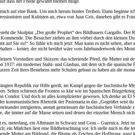
auf dass der Friede gewahrt bleiben möge.
tze mich auf eine Bank. Um mich herum buntes Treiben. Dann beginne i
pressionisten und Kubisten an, etwa von Juan Gris, daneben gibt es F
eht die Skulptur „Der große Prophet“ des Bildhauers Gargallo. Der R
das Kommende. Die Besucher ziehen an ihm vorbei durch den kleinen D
uf Sie zu!“ So fühle ich mich jetzt: Man kann es nicht sehen, aber ah
ten – keiner, der nicht berührt wäre vom Jahrhundertwerk des Meist
nen Vorstudien und Skizzen: das schreiende Pferd, die Mutter mit dem 
on 1937: ein moderner Stahl- und Glasbau, mit dem sich die spanische 
kurzen Zeit ihres Bestehens mehr Schulen gebaut zu haben als die mona
rängten Republik zur Hilfe geeilt, im Kampf gegen die faschistische Mi
ben. Selten schienen die Fronten so klar wie im Spanischen Bürgerkrie
ion Condor. Und doch ist alles komplizierter gewesen. Ich denke an El
der kommunistischen Rhetorik der Pasionaria in das „Gegrüßet seist du M
nander intrigierten, anstatt gemeinsam die faschistischen Verbände z
 die immer auf die Masse setzen und denen der einzelne Mensch nicht
t es, meterlang, ein Albtraum in Schwarz und Grau – Guernica. Jetzt ist
ich; ein Mädchen liest eine Bildbetrachtung vor. Ich stelle mich in die 
inende Mutter am Bildrand, die Blume als Zeichen der Hoffnung, ganz k