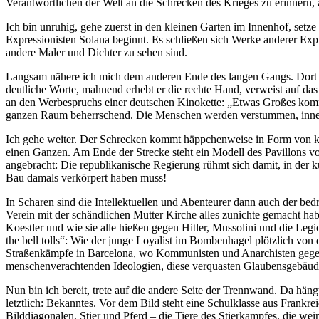
Verantwortlichen der Welt an die Schrecken des Krieges zu erinnern, 
Ich bin unruhig, gehe zuerst in den kleinen Garten im Innenhof, se
Expressionisten Solana beginnt. Es schließen sich Werke anderer Ex
andere Maler und Dichter zu sehen sind.
Langsam nähere ich mich dem anderen Ende des langen Gangs. Dort st
deutliche Worte, mahnend erhebt er die rechte Hand, verweist auf 
an den Werbespruchs einer deutschen Kinokette: „Etwas Großes kommt a
ganzen Raum beherrschend. Die Menschen werden verstummen, innehal
Ich gehe weiter. Der Schrecken kommt häppchenweise in Form von klei
einen Ganzen. Am Ende der Strecke steht ein Modell des Pavillons v
angebracht: Die republikanische Regierung rühmt sich damit, in der 
Bau damals verkörpert haben muss!
In Scharen sind die Intellektuellen und Abenteurer dann auch der bed
Verein mit der schändlichen Mutter Kirche alles zunichte gemacht ha
Koestler und wie sie alle hießen gegen Hitler, Mussolini und die Leg
the bell tolls“: Wie der junge Loyalist im Bombenhagel plötzlich von 
Straßenkämpfe in Barcelona, wo Kommunisten und Anarchisten gegenei
menschenverachtenden Ideologien, diese verquasten Glaubensgebäude,
Nun bin ich bereit, trete auf die andere Seite der Trennwand. Da häng
letztlich: Bekanntes. Vor dem Bild steht eine Schulklasse aus Frankre
Bilddiagonalen, Stier und Pferd – die Tiere des Stierkampfes, die we