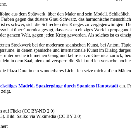
ene.
dfolge aus dem Spätwerk, über den Maler und sein Modell. Schließlich d
arben gegen das düstere Grau-Schwarz, das harmonische menschliche A
ist es schwer, sich die Schrecken des Krieges zu vergegenwärtigen. Die
icasso hat über Guernica gesagt, dass es sein einziges Werk in propagand
der ganzen Welt, gegen jeden Krieg geworden. Als solches ist es einzig
etzten Stockwerk bei der modernen spanischen Kunst, bei Antoni Tàpie
ngsräume, in denen spanische und internationale Kunst im Dialog darg
r unterbreche ich meinen Gang und kehre ich zu Guernica zurück, be
llein in dem Saal, niemand versperrt die Sicht und ich versuche noch 
 die Plaza Dura in ein wunderbares Licht. Ich setze mich auf ein Mäue
ielseitiges Madrid. Spaziergänge durch Spaniens Hauptstadt
ein. F
 zeigt.
us auf Flickr (CC BY-ND 2.0)
33)
. Bild: Sailko via Wikimedia
(CC BY 3.0)
hnert