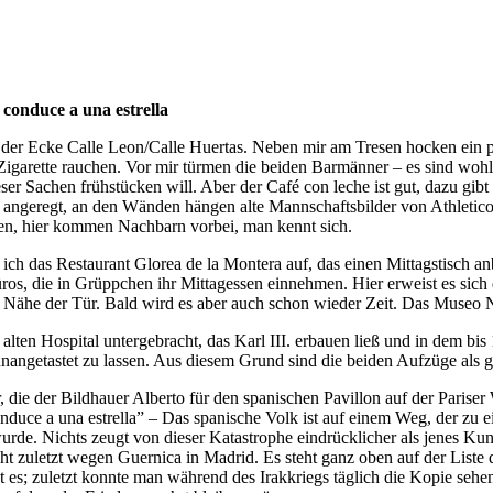
 conduce a una estrella
der Ecke Calle Leon/Calle Huertas. Neben mir am Tresen hocken ein pa
igarette rauchen. Vor mir türmen die beiden Barmänner – es sind wohl
Sachen frühstücken will. Aber der Café con leche ist gut, dazu gibt es
ngeregt, an den Wänden hängen alte Mannschaftsbilder von Athletico M
en, hier kommen Nachbarn vorbei, man kennt sich.
 das Restaurant Glorea de la Montera auf, das einen Mittagstisch anbie
os, die in Grüppchen ihr Mittagessen einnehmen. Hier erweist es sich 
er Nähe der Tür. Bald wird es aber auch schon wieder Zeit. Das Museo N
 alten Hospital untergebracht, das Karl III. erbauen ließ und in dem 
nangetastet zu lassen. Aus diesem Grund sind die beiden Aufzüge als g
ie der Bildhauer Alberto für den spanischen Pavillon auf der Pariser 
ce a una estrella” – Das spanische Volk ist auf einem Weg, der zu ei
urde. Nichts zeugt von dieser Katastrophe eindrücklicher als jenes K
icht zuletzt wegen Guernica in Madrid. Es steht ganz oben auf der List
es; zuletzt konnte man während des Irakkriegs täglich die Kopie sehen