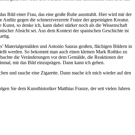
as Bild einer Frau, das eine große Ruhe ausstrahlt. Hier wird mir der
ntlitz gegen die schmerzverzerrte Fratze der gepeinigten Kreatur.
 Kunst, so denke ich, kann dabei stärker noch als die Wissenschaft
istischer Absicht sei. Aus dem Kontext der spanischen Geschichte ist
artig.
s’ Materialgemälden und Antonio Sauras großen, flächigen Bildern in
estellt werden. So bekommt man auch einen kleinen Mark Rothko zu
obachte die Veränderungen vor dem Gemälde, die Reaktionen der
einmal, mir das Bild einzuprägen. Dann kann ich gehen.
rchen und rauche eine Zigarette. Dann mache ich mich wieder auf den
olgen Sie dem Kunsthistoriker Matthias Franze, der seit vielen Jahren