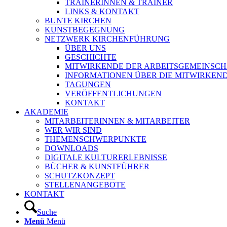
TRAINERINNEN & TRAINER
LINKS & KONTAKT
BUNTE KIRCHEN
KUNSTBEGEGNUNG
NETZWERK KIRCHENFÜHRUNG
ÜBER UNS
GESCHICHTE
MITWIRKENDE DER ARBEITSGEMEINSCH
INFORMATIONEN ÜBER DIE MITWIRKEN
TAGUNGEN
VERÖFFENTLICHUNGEN
KONTAKT
AKADEMIE
MITARBEITERINNEN & MITARBEITER
WER WIR SIND
THEMENSCHWERPUNKTE
DOWNLOADS
DIGITALE KULTURERLEBNISSE
BÜCHER & KUNSTFÜHRER
SCHUTZKONZEPT
STELLENANGEBOTE
KONTAKT
Suche
Menü
Menü