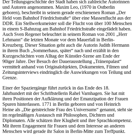
Der Teilungsgeschichte der Stadt haben sich zahlreiche Autorinnen
und Autoren angenommen. Maxim Leo, (1970 in Ostberlin
geboren), beschreibt in seinem gerade erschienenen Roman „Der
Held vom Bahnhof Friedrichstraße“ über eine Massenflucht aus der
DDR. Ein Stellwerksmeister soll die Flucht von über 100 Menschen
in einem S-Bahnzug am Bahnhof Friedrichstraße eingefädelt haben.
Auch Sven Regener beleuchtet in seinem Roman von 2001 „Herr
Lehmann“ die letzten Monate vor dem Mauerfall in Berlin-
Kreuzberg. Dieser Situation geht auch die Autorin Judith Hermann
in ihrem Buch „Sommerhaus, später“ nach und erzählt in den
Kurzgeschichten vom Alltag der Künstler-Szene am Ende der
90iger Jahre. Der Besuch der Dauerausstellung „Tränenpalast“
vermittelt anhand von Originalobjekten, Dokumenten, Filmen und
Zeitungsinterviews eindringlich die Auswirkungen von Teilung und
Grenze.
Einer der Spaziergänge führt zurück in das Ende des 18.
Jahrhundert mit der Schriftstellerin Rahel Varnhagen. Sie hat mit
ihren Positionen der Aufklärung und der Emanzipation der Frauen
Spuren hinterlassen. 1771 in Berlin geboren und von Heinrich
Heine als „Die geistreichste Frau des Universums“ genannt, steht sie
im regelmäßigen Austausch mit Philosophen, Dichtern und
Diplomaten. Alle schätzen ihre Klugheit und ihre Sprachkompetenz.
Mit ihrem Engagement für Frauen und dem Interesse an anderen
Menschen wird gerade ihr Salon in Berlin-Mitte zum Treffpunkt.