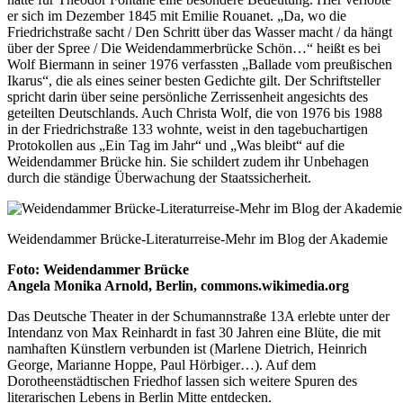
er sich im Dezember 1845 mit Emilie Rouanet. „Da, wo die
Friedrichstraße sacht / Den Schritt über das Wasser macht / da hängt
über der Spree / Die Weidendammerbrücke Schön…“ heißt es bei
Wolf Biermann in seiner 1976 verfassten „Ballade vom preußischen
Ikarus“, die als eines seiner besten Gedichte gilt. Der Schriftsteller
spricht darin über seine persönliche Zerrissenheit angesichts des
geteilten Deutschlands. Auch Christa Wolf, die von 1976 bis 1988
in der Friedrichstraße 133 wohnte, weist in den tagebuchartigen
Protokollen aus „Ein Tag im Jahr“ und „Was bleibt“ auf die
Weidendammer Brücke hin. Sie schildert zudem ihr Unbehagen
durch die ständige Überwachung der Staatssicherheit.
Weidendammer Brücke-Literaturreise-Mehr im Blog der Akademie
Foto: Weidendammer Brücke
Angela Monika Arnold, Berlin, commons.wikimedia.org
Das Deutsche Theater in der Schumannstraße 13A erlebte unter der
Intendanz von Max Reinhardt in fast 30 Jahren eine Blüte, die mit
namhaften Künstlern verbunden ist (Marlene Dietrich, Heinrich
George, Marianne Hoppe, Paul Hörbiger…). Auf dem
Dorotheenstädtischen Friedhof lassen sich weitere Spuren des
literarischen Lebens in Berlin Mitte entdecken.