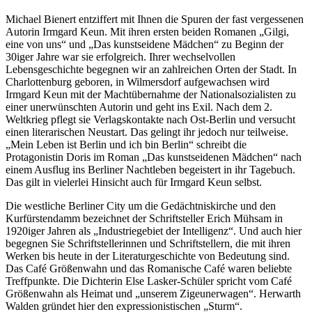
Michael Bienert entziffert mit Ihnen die Spuren der fast vergessenen
Autorin Irmgard Keun. Mit ihren ersten beiden Romanen „Gilgi,
eine von uns“ und „Das kunstseidene Mädchen“ zu Beginn der
30iger Jahre war sie erfolgreich. Ihrer wechselvollen
Lebensgeschichte begegnen wir an zahlreichen Orten der Stadt. In
Charlottenburg geboren, in Wilmersdorf aufgewachsen wird
Irmgard Keun mit der Machtübernahme der Nationalsozialisten zu
einer unerwünschten Autorin und geht ins Exil. Nach dem 2.
Weltkrieg pflegt sie Verlagskontakte nach Ost-Berlin und versucht
einen literarischen Neustart. Das gelingt ihr jedoch nur teilweise.
„Mein Leben ist Berlin und ich bin Berlin“ schreibt die
Protagonistin Doris im Roman „Das kunstseidenen Mädchen“ nach
einem Ausflug ins Berliner Nachtleben begeistert in ihr Tagebuch.
Das gilt in vielerlei Hinsicht auch für Irmgard Keun selbst.
Die westliche Berliner City um die Gedächtniskirche und den
Kurfürstendamm bezeichnet der Schriftsteller Erich Mühsam in
1920iger Jahren als „Industriegebiet der Intelligenz“. Und auch hier
begegnen Sie Schriftstellerinnen und Schriftstellern, die mit ihren
Werken bis heute in der Literaturgeschichte von Bedeutung sind.
Das Café Größenwahn und das Romanische Café waren beliebte
Treffpunkte. Die Dichterin Else Lasker-Schüler spricht vom Café
Größenwahn als Heimat und „unserem Zigeunerwagen“. Herwarth
Walden gründet hier den expressionistischen „Sturm“.