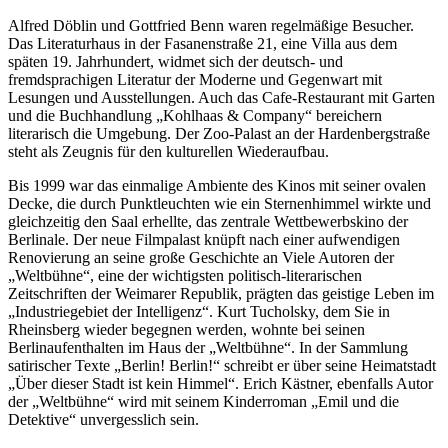
Alfred Döblin und Gottfried Benn waren regelmäßige Besucher.
Das Literaturhaus in der Fasanenstraße 21, eine Villa aus dem
späten 19. Jahrhundert, widmet sich der deutsch- und
fremdsprachigen Literatur der Moderne und Gegenwart mit
Lesungen und Ausstellungen. Auch das Cafe-Restaurant mit Garten
und die Buchhandlung „Kohlhaas & Company“ bereichern
literarisch die Umgebung. Der Zoo-Palast an der Hardenbergstraße
steht als Zeugnis für den kulturellen Wiederaufbau.
Bis 1999 war das einmalige Ambiente des Kinos mit seiner ovalen
Decke, die durch Punktleuchten wie ein Sternenhimmel wirkte und
gleichzeitig den Saal erhellte, das zentrale Wettbewerbskino der
Berlinale. Der neue Filmpalast knüpft nach einer aufwendigen
Renovierung an seine große Geschichte an Viele Autoren der
„Weltbühne“, eine der wichtigsten politisch-literarischen
Zeitschriften der Weimarer Republik, prägten das geistige Leben im
„Industriegebiet der Intelligenz“. Kurt Tucholsky, dem Sie in
Rheinsberg wieder begegnen werden, wohnte bei seinen
Berlinaufenthalten im Haus der „Weltbühne“. In der Sammlung
satirischer Texte „Berlin! Berlin!“ schreibt er über seine Heimatstadt
„Über dieser Stadt ist kein Himmel“. Erich Kästner, ebenfalls Autor
der „Weltbühne“ wird mit seinem Kinderroman „Emil und die
Detektive“ unvergesslich sein.