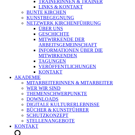
TRAINERINNEN & TRAINER
LINKS & KONTAKT
BUNTE KIRCHEN
KUNSTBEGEGNUNG
NETZWERK KIRCHENFÜHRUNG
ÜBER UNS
GESCHICHTE
MITWIRKENDE DER
ARBEITSGEMEINSCHAFT
INFORMATIONEN ÜBER DIE
MITWIRKENDEN
TAGUNGEN
VERÖFFENTLICHUNGEN
KONTAKT
AKADEMIE
MITARBEITERINNEN & MITARBEITER
WER WIR SIND
THEMENSCHWERPUNKTE
DOWNLOADS
DIGITALE KULTURERLEBNISSE
BÜCHER & KUNSTFÜHRER
SCHUTZKONZEPT
STELLENANGEBOTE
KONTAKT