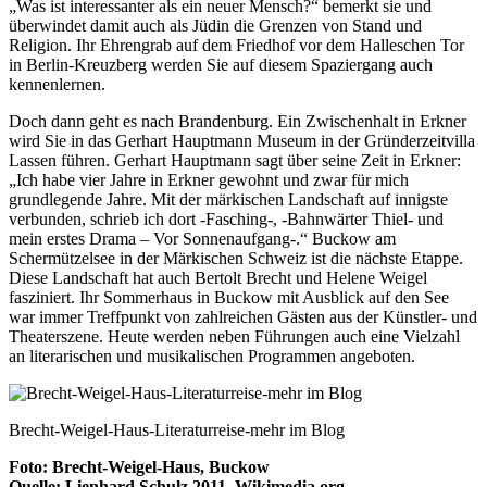
„Was ist interessanter als ein neuer Mensch?“ bemerkt sie und
überwindet damit auch als Jüdin die Grenzen von Stand und
Religion. Ihr Ehrengrab auf dem Friedhof vor dem Halleschen Tor
in Berlin-Kreuzberg werden Sie auf diesem Spaziergang auch
kennenlernen.
Doch dann geht es nach Brandenburg. Ein Zwischenhalt in Erkner
wird Sie in das Gerhart Hauptmann Museum in der Gründerzeitvilla
Lassen führen. Gerhart Hauptmann sagt über seine Zeit in Erkner:
„Ich habe vier Jahre in Erkner gewohnt und zwar für mich
grundlegende Jahre. Mit der märkischen Landschaft auf innigste
verbunden, schrieb ich dort -Fasching-, -Bahnwärter Thiel- und
mein erstes Drama – Vor Sonnenaufgang-.“ Buckow am
Schermützelsee in der Märkischen Schweiz ist die nächste Etappe.
Diese Landschaft hat auch Bertolt Brecht und Helene Weigel
fasziniert. Ihr Sommerhaus in Buckow mit Ausblick auf den See
war immer Treffpunkt von zahlreichen Gästen aus der Künstler- und
Theaterszene. Heute werden neben Führungen auch eine Vielzahl
an literarischen und musikalischen Programmen angeboten.
Brecht-Weigel-Haus-Literaturreise-mehr im Blog
Foto: Brecht-Weigel-Haus, Buckow
Quelle: Lienhard Schulz 2011, Wikimedia.org