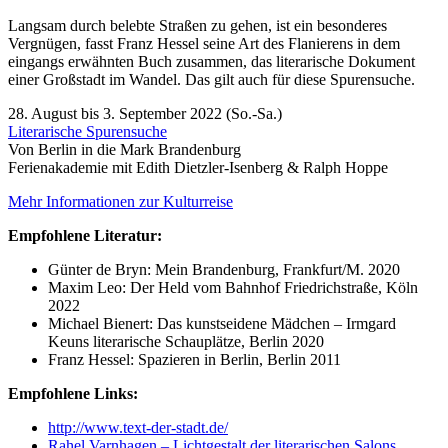
Langsam durch belebte Straßen zu gehen, ist ein besonderes
Vergnügen, fasst Franz Hessel seine Art des Flanierens in dem
eingangs erwähnten Buch zusammen, das literarische Dokument
einer Großstadt im Wandel. Das gilt auch für diese Spurensuche.
28. August bis 3. September 2022 (So.-Sa.)
Literarische Spurensuche
Von Berlin in die Mark Brandenburg
Ferienakademie mit Edith Dietzler-Isenberg & Ralph Hoppe
Mehr Informationen zur Kulturreise
Empfohlene Literatur:
Günter de Bryn: Mein Brandenburg, Frankfurt/M. 2020
Maxim Leo: Der Held vom Bahnhof Friedrichstraße, Köln
2022
Michael Bienert: Das kunstseidene Mädchen – Irmgard
Keuns literarische Schauplätze, Berlin 2020
Franz Hessel: Spazieren in Berlin, Berlin 2011
Empfohlene Links:
http://www.text-der-stadt.de/
Rahel Varnhagen – Lichtgestalt der literarischen Salons