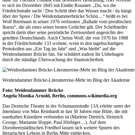
er sich im Dezember 1845 mit Emilie Rouanet. „Da, wo die
Friedrichstraße sacht / Den Schritt über das Wasser macht / da hängt
über der Spree / Die Weidendammerbrücke Schön…“ heißt es bei
Wolf Biermann in seiner 1976 verfassten „Ballade vom preußischen
Ikarus“, die als eines seiner besten Gedichte gilt. Der Schriftsteller
spricht darin über seine persönliche Zerrissenheit angesichts des
geteilten Deutschlands. Auch Christa Wolf, die von 1976 bis 1988
in der Friedrichstraße 133 wohnte, weist in den tagebuchartigen
Protokollen aus „Ein Tag im Jahr“ und „Was bleibt“ auf die
Weidendammer Brücke hin. Sie schildert zudem ihr Unbehagen
durch die ständige Überwachung der Staatssicherheit.
Weidendammer Brücke-Literaturreise-Mehr im Blog der Akademie
Foto: Weidendammer Brücke
Angela Monika Arnold, Berlin, commons.wikimedia.org
Das Deutsche Theater in der Schumannstraße 13A erlebte unter der
Intendanz von Max Reinhardt in fast 30 Jahren eine Blüte, die mit
namhaften Künstlern verbunden ist (Marlene Dietrich, Heinrich
George, Marianne Hoppe, Paul Hörbiger…). Auf dem
Dorotheenstädtischen Friedhof lassen sich weitere Spuren des
literarischen Lebens in Berlin Mitte entdecken.