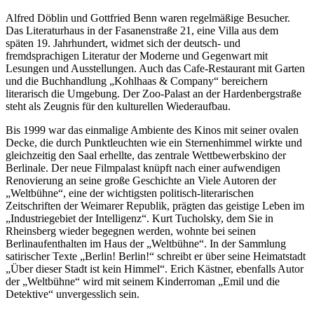
Alfred Döblin und Gottfried Benn waren regelmäßige Besucher.
Das Literaturhaus in der Fasanenstraße 21, eine Villa aus dem
späten 19. Jahrhundert, widmet sich der deutsch- und
fremdsprachigen Literatur der Moderne und Gegenwart mit
Lesungen und Ausstellungen. Auch das Cafe-Restaurant mit Garten
und die Buchhandlung „Kohlhaas & Company“ bereichern
literarisch die Umgebung. Der Zoo-Palast an der Hardenbergstraße
steht als Zeugnis für den kulturellen Wiederaufbau.
Bis 1999 war das einmalige Ambiente des Kinos mit seiner ovalen
Decke, die durch Punktleuchten wie ein Sternenhimmel wirkte und
gleichzeitig den Saal erhellte, das zentrale Wettbewerbskino der
Berlinale. Der neue Filmpalast knüpft nach einer aufwendigen
Renovierung an seine große Geschichte an Viele Autoren der
„Weltbühne“, eine der wichtigsten politisch-literarischen
Zeitschriften der Weimarer Republik, prägten das geistige Leben im
„Industriegebiet der Intelligenz“. Kurt Tucholsky, dem Sie in
Rheinsberg wieder begegnen werden, wohnte bei seinen
Berlinaufenthalten im Haus der „Weltbühne“. In der Sammlung
satirischer Texte „Berlin! Berlin!“ schreibt er über seine Heimatstadt
„Über dieser Stadt ist kein Himmel“. Erich Kästner, ebenfalls Autor
der „Weltbühne“ wird mit seinem Kinderroman „Emil und die
Detektive“ unvergesslich sein.