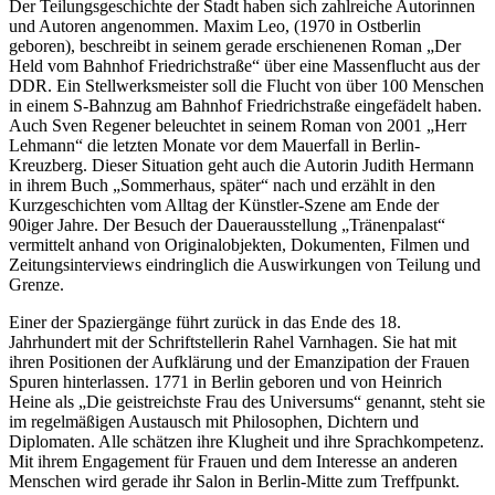
Der Teilungsgeschichte der Stadt haben sich zahlreiche Autorinnen
und Autoren angenommen. Maxim Leo, (1970 in Ostberlin
geboren), beschreibt in seinem gerade erschienenen Roman „Der
Held vom Bahnhof Friedrichstraße“ über eine Massenflucht aus der
DDR. Ein Stellwerksmeister soll die Flucht von über 100 Menschen
in einem S-Bahnzug am Bahnhof Friedrichstraße eingefädelt haben.
Auch Sven Regener beleuchtet in seinem Roman von 2001 „Herr
Lehmann“ die letzten Monate vor dem Mauerfall in Berlin-
Kreuzberg. Dieser Situation geht auch die Autorin Judith Hermann
in ihrem Buch „Sommerhaus, später“ nach und erzählt in den
Kurzgeschichten vom Alltag der Künstler-Szene am Ende der
90iger Jahre. Der Besuch der Dauerausstellung „Tränenpalast“
vermittelt anhand von Originalobjekten, Dokumenten, Filmen und
Zeitungsinterviews eindringlich die Auswirkungen von Teilung und
Grenze.
Einer der Spaziergänge führt zurück in das Ende des 18.
Jahrhundert mit der Schriftstellerin Rahel Varnhagen. Sie hat mit
ihren Positionen der Aufklärung und der Emanzipation der Frauen
Spuren hinterlassen. 1771 in Berlin geboren und von Heinrich
Heine als „Die geistreichste Frau des Universums“ genannt, steht sie
im regelmäßigen Austausch mit Philosophen, Dichtern und
Diplomaten. Alle schätzen ihre Klugheit und ihre Sprachkompetenz.
Mit ihrem Engagement für Frauen und dem Interesse an anderen
Menschen wird gerade ihr Salon in Berlin-Mitte zum Treffpunkt.