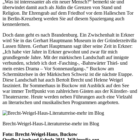
„Was ist interessanter als ein neuer Mensch?“ bemerkt sie und
überwindet damit auch als Jüdin die Grenzen von Stand und
Religion. Ihr Ehrengrab auf dem Friedhof vor dem Halleschen Tor
in Berlin-Kreuzberg werden Sie auf diesem Spaziergang auch
kennenlernen.
Doch dann geht es nach Brandenburg. Ein Zwischenhalt in Erkner
wird Sie in das Gerhart Hauptmann Museum in der Gründerzeitvilla
Lassen führen. Gerhart Hauptmann sagt über seine Zeit in Erkner:
„Ich habe vier Jahre in Erkner gewohnt und zwar für mich
grundlegende Jahre. Mit der märkischen Landschaft auf innigste
verbunden, schrieb ich dort -Fasching-, -Bahnwärter Thiel- und
mein erstes Drama – Vor Sonnenaufgang-.“ Buckow am
Schermützelsee in der Märkischen Schweiz ist die nächste Etappe.
Diese Landschaft hat auch Bertolt Brecht und Helene Weigel
fasziniert. Ihr Sommerhaus in Buckow mit Ausblick auf den See
war immer Treffpunkt von zahlreichen Gästen aus der Künstler- und
Theaterszene. Heute werden neben Führungen auch eine Vielzahl
an literarischen und musikalischen Programmen angeboten.
Brecht-Weigel-Haus-Literaturreise-mehr im Blog
Foto: Brecht-Weigel-Haus, Buckow
Quelle: Lienhard Schulz 2011, Wikimedia.org