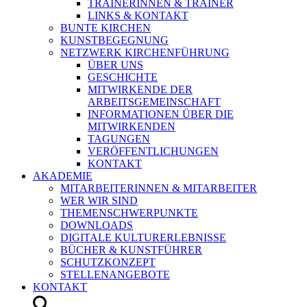
TRAINERINNEN & TRAINER
LINKS & KONTAKT
BUNTE KIRCHEN
KUNSTBEGEGNUNG
NETZWERK KIRCHENFÜHRUNG
ÜBER UNS
GESCHICHTE
MITWIRKENDE DER
ARBEITSGEMEINSCHAFT
INFORMATIONEN ÜBER DIE
MITWIRKENDEN
TAGUNGEN
VERÖFFENTLICHUNGEN
KONTAKT
AKADEMIE
MITARBEITERINNEN & MITARBEITER
WER WIR SIND
THEMENSCHWERPUNKTE
DOWNLOADS
DIGITALE KULTURERLEBNISSE
BÜCHER & KUNSTFÜHRER
SCHUTZKONZEPT
STELLENANGEBOTE
KONTAKT