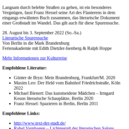
Langsam durch belebte Straßen zu gehen, ist ein besonderes
Vergnügen, fasst Franz Hessel seine Art des Flanierens in dem
eingangs erwähnten Buch zusammen, das literarische Dokument
einer Großstadt im Wandel. Das gilt auch für diese Spurensuche.
28. August bis 3. September 2022 (So.-Sa.)
Literarische Spurensuche
Von Berlin in die Mark Brandenburg
Ferienakademie mit Edith Dietzler-Isenberg & Ralph Hoppe
Mehr Informationen zur Kulturreise
Empfohlene Literatur:
Günter de Bryn: Mein Brandenburg, Frankfurt/M. 2020
Maxim Leo: Der Held vom Bahnhof Friedrichstraße, Köln
2022
Michael Bienert: Das kunstseidene Mädchen – Irmgard
Keuns literarische Schauplätze, Berlin 2020
Franz Hessel: Spazieren in Berlin, Berlin 2011
Empfohlene Links:
http://www.text-der-stadt.de/
Rahel Varnhagen – Lichtgestalt der literarischen Salons