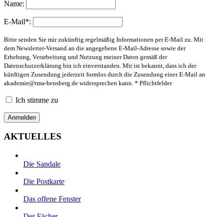
Name:
E-Mail*:
Bitte senden Sie mir zukünftig regelmäßig Informationen per E-Mail zu. Mit
dem Newsletter-Versand an die angegebene E-Mail-Adresse sowie der
Erhebung, Verarbeitung und Nutzung meiner Daten gemäß der
Datenschutzerklärung bin ich einverstanden. Mir ist bekannt, dass ich der
künftigen Zusendung jederzeit formlos durch die Zusendung einer E-Mail an
akademie@tma-bensberg.de
widersprechen kann. * Pflichtfelder
Ich stimme zu
AKTUELLES
Die Sandale
Die Postkarte
Das offene Fenster
Der Fächer