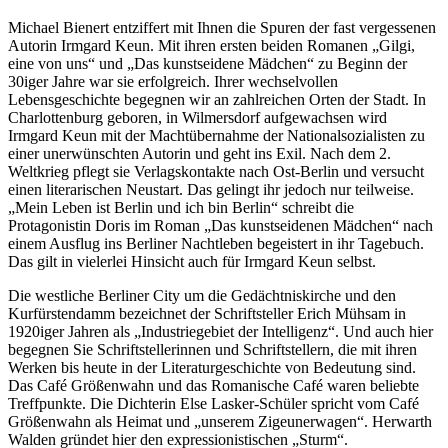
Michael Bienert entziffert mit Ihnen die Spuren der fast vergessenen
Autorin Irmgard Keun. Mit ihren ersten beiden Romanen „Gilgi,
eine von uns“ und „Das kunstseidene Mädchen“ zu Beginn der
30iger Jahre war sie erfolgreich. Ihrer wechselvollen
Lebensgeschichte begegnen wir an zahlreichen Orten der Stadt. In
Charlottenburg geboren, in Wilmersdorf aufgewachsen wird
Irmgard Keun mit der Machtübernahme der Nationalsozialisten zu
einer unerwünschten Autorin und geht ins Exil. Nach dem 2.
Weltkrieg pflegt sie Verlagskontakte nach Ost-Berlin und versucht
einen literarischen Neustart. Das gelingt ihr jedoch nur teilweise.
„Mein Leben ist Berlin und ich bin Berlin“ schreibt die
Protagonistin Doris im Roman „Das kunstseidenen Mädchen“ nach
einem Ausflug ins Berliner Nachtleben begeistert in ihr Tagebuch.
Das gilt in vielerlei Hinsicht auch für Irmgard Keun selbst.
Die westliche Berliner City um die Gedächtniskirche und den
Kurfürstendamm bezeichnet der Schriftsteller Erich Mühsam in
1920iger Jahren als „Industriegebiet der Intelligenz“. Und auch hier
begegnen Sie Schriftstellerinnen und Schriftstellern, die mit ihren
Werken bis heute in der Literaturgeschichte von Bedeutung sind.
Das Café Größenwahn und das Romanische Café waren beliebte
Treffpunkte. Die Dichterin Else Lasker-Schüler spricht vom Café
Größenwahn als Heimat und „unserem Zigeunerwagen“. Herwarth
Walden gründet hier den expressionistischen „Sturm“.