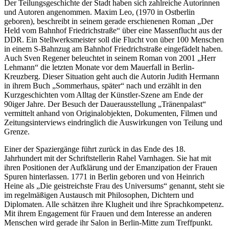
Der Teilungsgeschichte der Stadt haben sich zahlreiche Autorinnen
und Autoren angenommen. Maxim Leo, (1970 in Ostberlin
geboren), beschreibt in seinem gerade erschienenen Roman „Der
Held vom Bahnhof Friedrichstraße“ über eine Massenflucht aus der
DDR. Ein Stellwerksmeister soll die Flucht von über 100 Menschen
in einem S-Bahnzug am Bahnhof Friedrichstraße eingefädelt haben.
Auch Sven Regener beleuchtet in seinem Roman von 2001 „Herr
Lehmann“ die letzten Monate vor dem Mauerfall in Berlin-
Kreuzberg. Dieser Situation geht auch die Autorin Judith Hermann
in ihrem Buch „Sommerhaus, später“ nach und erzählt in den
Kurzgeschichten vom Alltag der Künstler-Szene am Ende der
90iger Jahre. Der Besuch der Dauerausstellung „Tränenpalast“
vermittelt anhand von Originalobjekten, Dokumenten, Filmen und
Zeitungsinterviews eindringlich die Auswirkungen von Teilung und
Grenze.
Einer der Spaziergänge führt zurück in das Ende des 18.
Jahrhundert mit der Schriftstellerin Rahel Varnhagen. Sie hat mit
ihren Positionen der Aufklärung und der Emanzipation der Frauen
Spuren hinterlassen. 1771 in Berlin geboren und von Heinrich
Heine als „Die geistreichste Frau des Universums“ genannt, steht sie
im regelmäßigen Austausch mit Philosophen, Dichtern und
Diplomaten. Alle schätzen ihre Klugheit und ihre Sprachkompetenz.
Mit ihrem Engagement für Frauen und dem Interesse an anderen
Menschen wird gerade ihr Salon in Berlin-Mitte zum Treffpunkt.