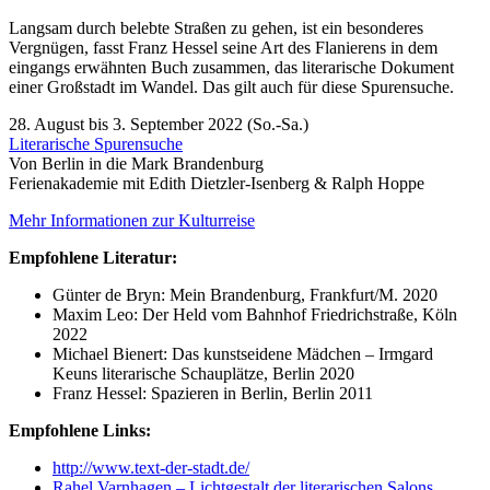
Langsam durch belebte Straßen zu gehen, ist ein besonderes
Vergnügen, fasst Franz Hessel seine Art des Flanierens in dem
eingangs erwähnten Buch zusammen, das literarische Dokument
einer Großstadt im Wandel. Das gilt auch für diese Spurensuche.
28. August bis 3. September 2022 (So.-Sa.)
Literarische Spurensuche
Von Berlin in die Mark Brandenburg
Ferienakademie mit Edith Dietzler-Isenberg & Ralph Hoppe
Mehr Informationen zur Kulturreise
Empfohlene Literatur:
Günter de Bryn: Mein Brandenburg, Frankfurt/M. 2020
Maxim Leo: Der Held vom Bahnhof Friedrichstraße, Köln
2022
Michael Bienert: Das kunstseidene Mädchen – Irmgard
Keuns literarische Schauplätze, Berlin 2020
Franz Hessel: Spazieren in Berlin, Berlin 2011
Empfohlene Links:
http://www.text-der-stadt.de/
Rahel Varnhagen – Lichtgestalt der literarischen Salons