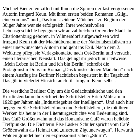
Michael Bienert entziffert mit Ihnen die Spuren der fast vergessenen
Autorin Irmgard Keun. Mit ihren ersten beiden Romanen „Gilgi,
eine von uns“ und „Das kunstseidene Mädchen“ zu Beginn der
30iger Jahre war sie erfolgreich. Ihrer wechselvollen
Lebensgeschichte begegnen wir an zahlreichen Orten der Stadt. In
Charlottenburg geboren, in Wilmersdorf aufgewachsen wird
Irmgard Keun mit der Machtübernahme der Nationalsozialisten zu
einer unerwünschten Autorin und geht ins Exil. Nach dem 2.
Weltkrieg pflegt sie Verlagskontakte nach Ost-Berlin und versucht
einen literarischen Neustart. Das gelingt ihr jedoch nur teilweise.
„Mein Leben ist Berlin und ich bin Berlin“ schreibt die
Protagonistin Doris im Roman „Das kunstseidenen Mädchen“ nach
einem Ausflug ins Berliner Nachtleben begeistert in ihr Tagebuch.
Das gilt in vielerlei Hinsicht auch für Irmgard Keun selbst.
Die westliche Berliner City um die Gedächtniskirche und den
Kurfürstendamm bezeichnet der Schriftsteller Erich Mühsam in
1920iger Jahren als „Industriegebiet der Intelligenz“. Und auch hier
begegnen Sie Schriftstellerinnen und Schriftstellern, die mit ihren
Werken bis heute in der Literaturgeschichte von Bedeutung sind.
Das Café Größenwahn und das Romanische Café waren beliebte
Treffpunkte. Die Dichterin Else Lasker-Schüler spricht vom Café
Größenwahn als Heimat und „unserem Zigeunerwagen“. Herwarth
Walden gründet hier den expressionistischen „Sturm“.