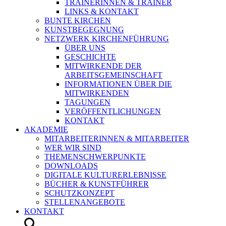
TRAINERINNEN & TRAINER
LINKS & KONTAKT
BUNTE KIRCHEN
KUNSTBEGEGNUNG
NETZWERK KIRCHENFÜHRUNG
ÜBER UNS
GESCHICHTE
MITWIRKENDE DER
ARBEITSGEMEINSCHAFT
INFORMATIONEN ÜBER DIE
MITWIRKENDEN
TAGUNGEN
VERÖFFENTLICHUNGEN
KONTAKT
AKADEMIE
MITARBEITERINNEN & MITARBEITER
WER WIR SIND
THEMENSCHWERPUNKTE
DOWNLOADS
DIGITALE KULTURERLEBNISSE
BÜCHER & KUNSTFÜHRER
SCHUTZKONZEPT
STELLENANGEBOTE
KONTAKT