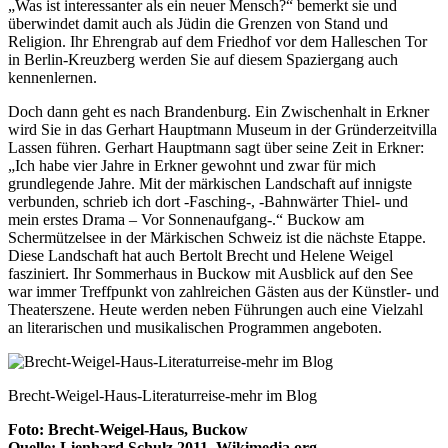
„Was ist interessanter als ein neuer Mensch?“ bemerkt sie und
überwindet damit auch als Jüdin die Grenzen von Stand und
Religion. Ihr Ehrengrab auf dem Friedhof vor dem Halleschen Tor
in Berlin-Kreuzberg werden Sie auf diesem Spaziergang auch
kennenlernen.
Doch dann geht es nach Brandenburg. Ein Zwischenhalt in Erkner
wird Sie in das Gerhart Hauptmann Museum in der Gründerzeitvilla
Lassen führen. Gerhart Hauptmann sagt über seine Zeit in Erkner:
„Ich habe vier Jahre in Erkner gewohnt und zwar für mich
grundlegende Jahre. Mit der märkischen Landschaft auf innigste
verbunden, schrieb ich dort -Fasching-, -Bahnwärter Thiel- und
mein erstes Drama – Vor Sonnenaufgang-.“ Buckow am
Schermützelsee in der Märkischen Schweiz ist die nächste Etappe.
Diese Landschaft hat auch Bertolt Brecht und Helene Weigel
fasziniert. Ihr Sommerhaus in Buckow mit Ausblick auf den See
war immer Treffpunkt von zahlreichen Gästen aus der Künstler- und
Theaterszene. Heute werden neben Führungen auch eine Vielzahl
an literarischen und musikalischen Programmen angeboten.
Brecht-Weigel-Haus-Literaturreise-mehr im Blog
Foto: Brecht-Weigel-Haus, Buckow
Quelle: Lienhard Schulz 2011, Wikimedia.org