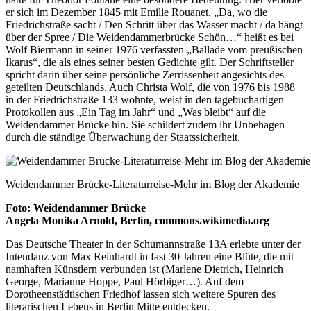
er sich im Dezember 1845 mit Emilie Rouanet. „Da, wo die
Friedrichstraße sacht / Den Schritt über das Wasser macht / da hängt
über der Spree / Die Weidendammerbrücke Schön…“ heißt es bei
Wolf Biermann in seiner 1976 verfassten „Ballade vom preußischen
Ikarus“, die als eines seiner besten Gedichte gilt. Der Schriftsteller
spricht darin über seine persönliche Zerrissenheit angesichts des
geteilten Deutschlands. Auch Christa Wolf, die von 1976 bis 1988
in der Friedrichstraße 133 wohnte, weist in den tagebuchartigen
Protokollen aus „Ein Tag im Jahr“ und „Was bleibt“ auf die
Weidendammer Brücke hin. Sie schildert zudem ihr Unbehagen
durch die ständige Überwachung der Staatssicherheit.
Weidendammer Brücke-Literaturreise-Mehr im Blog der Akademie
Foto: Weidendammer Brücke
Angela Monika Arnold, Berlin, commons.wikimedia.org
Das Deutsche Theater in der Schumannstraße 13A erlebte unter der
Intendanz von Max Reinhardt in fast 30 Jahren eine Blüte, die mit
namhaften Künstlern verbunden ist (Marlene Dietrich, Heinrich
George, Marianne Hoppe, Paul Hörbiger…). Auf dem
Dorotheenstädtischen Friedhof lassen sich weitere Spuren des
literarischen Lebens in Berlin Mitte entdecken.