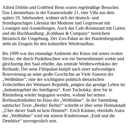
Alfred Döblin und Gottfried Benn waren regelmäßige Besucher.
Das Literaturhaus in der Fasanenstraße 21, eine Villa aus dem
späten 19. Jahrhundert, widmet sich der deutsch- und
fremdsprachigen Literatur der Moderne und Gegenwart mit
Lesungen und Ausstellungen. Auch das Cafe-Restaurant mit Garten
und die Buchhandlung „Kohlhaas & Company“ bereichern
literarisch die Umgebung. Der Zoo-Palast an der Hardenbergstraße
steht als Zeugnis für den kulturellen Wiederaufbau.
Bis 1999 war das einmalige Ambiente des Kinos mit seiner ovalen
Decke, die durch Punktleuchten wie ein Sternenhimmel wirkte und
gleichzeitig den Saal erhellte, das zentrale Wettbewerbskino der
Berlinale. Der neue Filmpalast knüpft nach einer aufwendigen
Renovierung an seine große Geschichte an Viele Autoren der
„Weltbühne“, eine der wichtigsten politisch-literarischen
Zeitschriften der Weimarer Republik, prägten das geistige Leben im
„Industriegebiet der Intelligenz“. Kurt Tucholsky, dem Sie in
Rheinsberg wieder begegnen werden, wohnte bei seinen
Berlinaufenthalten im Haus der „Weltbühne“. In der Sammlung
satirischer Texte „Berlin! Berlin!“ schreibt er über seine Heimatstadt
„Über dieser Stadt ist kein Himmel“. Erich Kästner, ebenfalls Autor
der „Weltbühne“ wird mit seinem Kinderroman „Emil und die
Detektive“ unvergesslich sein.