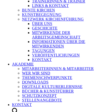
TRAINERINNEN & TRAINER
LINKS & KONTAKT
BUNTE KIRCHEN
KUNSTBEGEGNUNG
NETZWERK KIRCHENFÜHRUNG
ÜBER UNS
GESCHICHTE
MITWIRKENDE DER
ARBEITSGEMEINSCHAFT
INFORMATIONEN ÜBER DIE
MITWIRKENDEN
TAGUNGEN
VERÖFFENTLICHUNGEN
KONTAKT
AKADEMIE
MITARBEITERINNEN & MITARBEITER
WER WIR SIND
THEMENSCHWERPUNKTE
DOWNLOADS
DIGITALE KULTURERLEBNISSE
BÜCHER & KUNSTFÜHRER
SCHUTZKONZEPT
STELLENANGEBOTE
KONTAKT