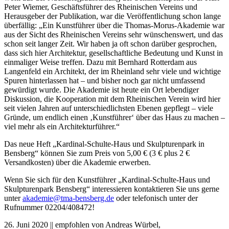
Peter Wiemer, Geschäftsführer des Rheinischen Vereins und
Herausgeber der Publikation, war die Veröffentlichung schon lange
überfällig: „Ein Kunstführer über die Thomas-Morus-Akademie war
aus der Sicht des Rheinischen Vereins sehr wünschenswert, und das
schon seit langer Zeit. Wir haben ja oft schon darüber gesprochen,
dass sich hier Architektur, gesellschaftliche Bedeutung und Kunst in
einmaliger Weise treffen. Dazu mit Bernhard Rotterdam aus
Langenfeld ein Architekt, der im Rheinland sehr viele und wichtige
Spuren hinterlassen hat – und bisher noch gar nicht umfassend
gewürdigt wurde. Die Akademie ist heute ein Ort lebendiger
Diskussion, die Kooperation mit dem Rheinischen Verein wird hier
seit vielen Jahren auf unterschiedlichsten Ebenen gepflegt – viele
Gründe, um endlich einen ‚Kunstführer‘ über das Haus zu machen –
viel mehr als ein Architekturführer.“
Das neue Heft „Kardinal-Schulte-Haus und Skulpturenpark in
Bensberg“ können Sie zum Preis von 5,00 € (3 € plus 2 €
Versandkosten) über die Akademie erwerben.
Wenn Sie sich für den Kunstführer „Kardinal-Schulte-Haus und
Skulpturenpark Bensberg“ interessieren kontaktieren Sie uns gerne
unter
akademie@tma-bensberg.de
oder telefonisch unter der
Rufnummer 02204/408472!
26. Juni 2020 || empfohlen von Andreas Würbel,