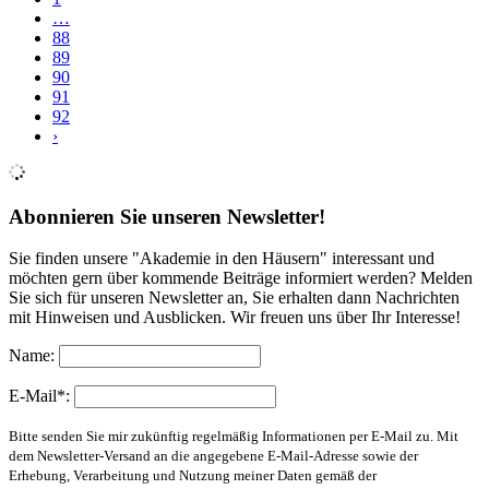
…
88
89
90
91
92
›
Abonnieren Sie unseren Newsletter!
Sie finden unsere "Akademie in den Häusern" interessant und
möchten gern über kommende Beiträge informiert werden? Melden
Sie sich für unseren Newsletter an, Sie erhalten dann Nachrichten
mit Hinweisen und Ausblicken. Wir freuen uns über Ihr Interesse!
Name:
E-Mail*:
Bitte senden Sie mir zukünftig regelmäßig Informationen per E-Mail zu. Mit
dem Newsletter-Versand an die angegebene E-Mail-Adresse sowie der
Erhebung, Verarbeitung und Nutzung meiner Daten gemäß der