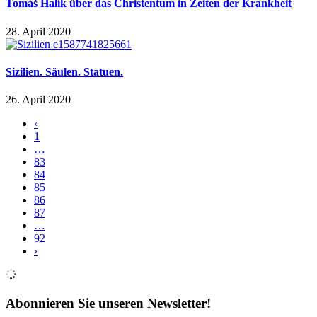
Tomáš Halík über das Christentum in Zeiten der Krankheit
28. April 2020
Sizilien. Säulen. Statuen.
26. April 2020
‹
1
…
83
84
85
86
87
…
92
›
Abonnieren Sie unseren Newsletter!