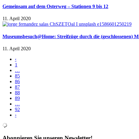
Gemeinsam auf dem Osterweg – Stationen 9 bis 12
11. April 2020
Museumsbesuch@Home: Streifzüge durch die (geschlossenen) M
11. April 2020
‹
1
…
85
86
87
88
89
…
92
›
Abonnieren Sie unseren Newsletter!