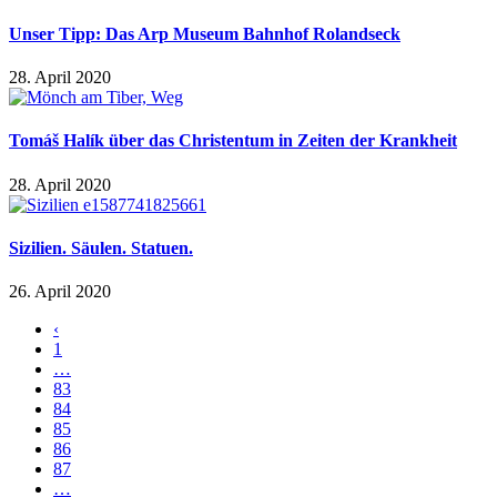
Unser Tipp: Das Arp Museum Bahnhof Rolandseck
28. April 2020
Tomáš Halík über das Christentum in Zeiten der Krankheit
28. April 2020
Sizilien. Säulen. Statuen.
26. April 2020
‹
1
…
83
84
85
86
87
…