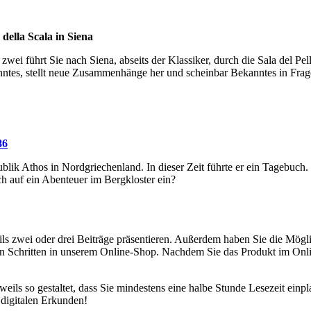
della Scala in Siena
 zwei führt Sie nach Siena, abseits der Klassiker, durch die Sala del Pe
anntes, stellt neue Zusammenhänge her und scheinbar Bekanntes in Frag
86
lik Athos in Nordgriechenland. In dieser Zeit führte er ein Tagebuch. V
ch auf ein Abenteuer im Bergkloster ein?
ls zwei oder drei Beiträge präsentieren. Außerdem haben Sie die Möglic
hen Schritten in unserem Online-Shop. Nachdem Sie das Produkt im On
weils so gestaltet, dass Sie mindestens eine halbe Stunde Lesezeit ei
digitalen Erkunden!