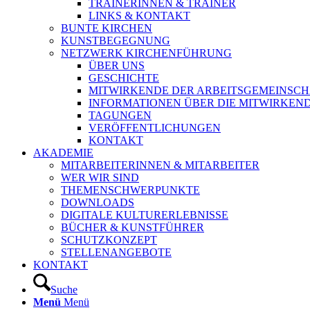
TRAINERINNEN & TRAINER
LINKS & KONTAKT
BUNTE KIRCHEN
KUNSTBEGEGNUNG
NETZWERK KIRCHENFÜHRUNG
ÜBER UNS
GESCHICHTE
MITWIRKENDE DER ARBEITSGEMEINSCH
INFORMATIONEN ÜBER DIE MITWIRKEN
TAGUNGEN
VERÖFFENTLICHUNGEN
KONTAKT
AKADEMIE
MITARBEITERINNEN & MITARBEITER
WER WIR SIND
THEMENSCHWERPUNKTE
DOWNLOADS
DIGITALE KULTURERLEBNISSE
BÜCHER & KUNSTFÜHRER
SCHUTZKONZEPT
STELLENANGEBOTE
KONTAKT
Suche
Menü
Menü