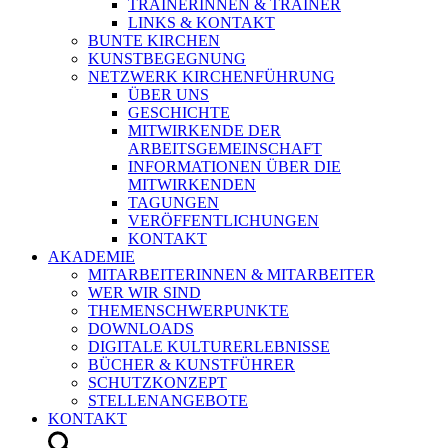
TRAINERINNEN & TRAINER
LINKS & KONTAKT
BUNTE KIRCHEN
KUNSTBEGEGNUNG
NETZWERK KIRCHENFÜHRUNG
ÜBER UNS
GESCHICHTE
MITWIRKENDE DER
ARBEITSGEMEINSCHAFT
INFORMATIONEN ÜBER DIE
MITWIRKENDEN
TAGUNGEN
VERÖFFENTLICHUNGEN
KONTAKT
AKADEMIE
MITARBEITERINNEN & MITARBEITER
WER WIR SIND
THEMENSCHWERPUNKTE
DOWNLOADS
DIGITALE KULTURERLEBNISSE
BÜCHER & KUNSTFÜHRER
SCHUTZKONZEPT
STELLENANGEBOTE
KONTAKT