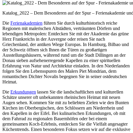
Katalog_2022 – Dem Besonderen auf der Spur – Ferienakademie u
Die
Ferienakademien
führen Sie durch kulturhistorisch reiche
Regionen mit malerischen Altstädten, verträumten Dörfern und
lebendigen Metropolen: Entdecken Sie mit der Akademie das grüne
Herz Frankreichs in der Auvergne oder reisen Sie nach
Griechenland, der antiken Wiege Europas. In Hamburg, Bilbao und
der Schweiz öffnen sich Ihnen die Türen zu großartigen
Ausstellungshäusern, während rund um die Stadt Dillingen an der
Donau sieben aufsehenerregende Kapellen zu einer spirituellen
Erfahrung von Natur und Architektur einladen. In den Niederlanden
folgen Sie den Lebensspuren des Malers Piet Mondrian, dem
romantischen Dichter Novalis begegnen Sie in seiner ostdeutschen
Heimat.
Die
Erkundungen
lassen Sie die landschaftlichen und kulturellen
Schätze unserer oft unbekannten rheinischen Heimat mit neuen
Augen sehen. Kommen Sie mit zu beliebten Zielen wie den Bunten
Kirchen im Oberbergischen, den Schlössern am Niederrhein und
den Kapellen in der Eifel. Bei kulinarischen Erkundungen, ob mit
dem Fahrrad zu regionalen Bauernhöfen oder bei einem
gemeinsamen Koch-Erlebnis, entdecken Sie die Vielfalt angesagter
Küchentrends. Einen besonderen Fokus setzen wir auf die exklusive