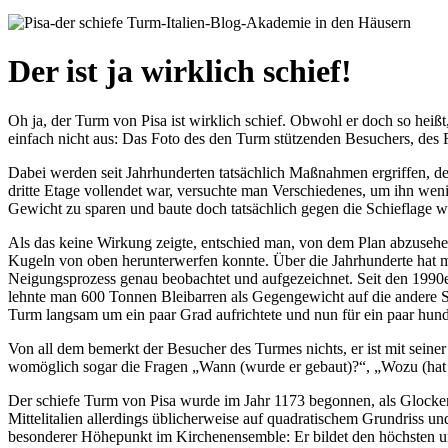
Der ist ja wirklich schief!
Oh ja, der Turm von Pisa ist wirklich schief. Obwohl er doch so heißt
einfach nicht aus: Das Foto des den Turm stützenden Besuchers, des R
Dabei werden seit Jahrhunderten tatsächlich Maßnahmen ergriffen, den
dritte Etage vollendet war, versuchte man Verschiedenes, um ihn we
Gewicht zu sparen und baute doch tatsächlich gegen die Schieflage w
Als das keine Wirkung zeigte, entschied man, von dem Plan abzusehen
Kugeln von oben herunterwerfen konnte. Über die Jahrhunderte hat man
Neigungsprozess genau beobachtet und aufgezeichnet. Seit den 1990er
lehnte man 600 Tonnen Bleibarren als Gegengewicht auf die andere S
Turm langsam um ein paar Grad aufrichtete und nun für ein paar hunder
Von all dem bemerkt der Besucher des Turmes nichts, er ist mit seiner
womöglich sogar die Fragen „Wann (wurde er gebaut)?“, „Wozu (hat 
Der schiefe Turm von Pisa wurde im Jahr 1173 begonnen, als Glocken
Mittelitalien allerdings üblicherweise auf quadratischem Grundriss u
besonderer Höhepunkt im Kirchenensemble: Er bildet den höchsten un