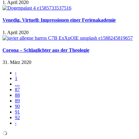
1. April 2020
Venedig. Virtuell: Impressionen einer Ferienakademie
1. April 2020
Corona – Schlaglichter aus der Theologie
31. März 2020
‹
1
…
87
88
89
90
91
92
›