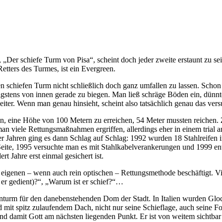
, „Der schiefe Turm von Pisa“, scheint doch jeder zweite erstaunt zu s
etters des Turmes, ist ein Evergreen.
 schiefen Turm nicht schließlich doch ganz umfallen zu lassen. Schon w
nigstens von innen gerade zu biegen. Man ließ schräge Böden ein, dün
eiter. Wenn man genau hinsieht, scheint also tatsächlich genau das ve
, eine Höhe von 100 Metern zu erreichen, 54 Meter mussten reichen. Z
 viele Rettungsmaßnahmen ergriffen, allerdings eher in einem trial an
 Jahren ging es dann Schlag auf Schlag: 1992 wurden 18 Stahlreifen i
eite, 1995 versuchte man es mit Stahlkabelverankerungen und 1999 en
t Jahre erst einmal gesichert ist.
 eigenen – wenn auch rein optischen – Rettungsmethode beschäftigt. Viell
er gedient)?“, „Warum ist er schief?“…
turm für den danebenstehenden Dom der Stadt. In Italien wurden Gloc
nd mit spitz zulaufendem Dach, nicht nur seine Schieflage, auch seine F
d damit Gott am nächsten liegenden Punkt. Er ist von weitem sichtbar