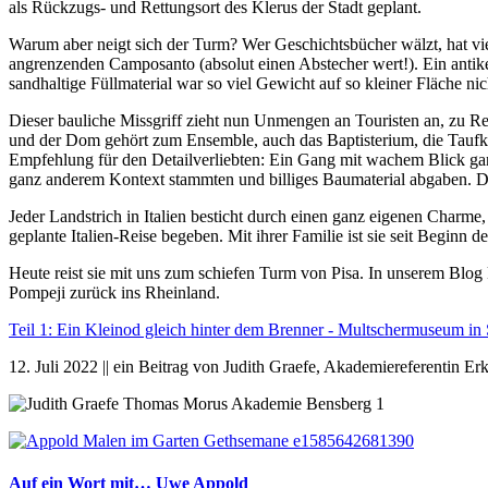
als Rückzugs- und Rettungsort des Klerus der Stadt geplant.
Warum aber neigt sich der Turm? Wer Geschichtsbücher wälzt, hat vie
angrenzenden Camposanto (absolut einen Abstecher wert!). Ein antik
sandhaltige Füllmaterial war so viel Gewicht auf so kleiner Fläche ni
Dieser bauliche Missgriff zieht nun Unmengen an Touristen an, zu Rec
und der Dom gehört zum Ensemble, auch das Baptisterium, die Taufkirch
Empfehlung für den Detailverliebten: Ein Gang mit wachem Blick gan
ganz anderem Kontext stammten und billiges Baumaterial abgaben. De
Jeder Landstrich in Italien besticht durch einen ganz eigenen Charme,
geplante Italien-Reise begeben. Mit ihrer Familie ist sie seit Beginn
Heute reist sie mit uns zum schiefen Turm von Pisa. In unserem Blog 
Pompeji zurück ins Rheinland.
Teil 1: Ein Kleinod gleich hinter dem Brenner - Multschermuseum in 
12. Juli 2022 || ein Beitrag von Judith Graefe, Akademiereferentin E
Auf ein Wort mit… Uwe Appold