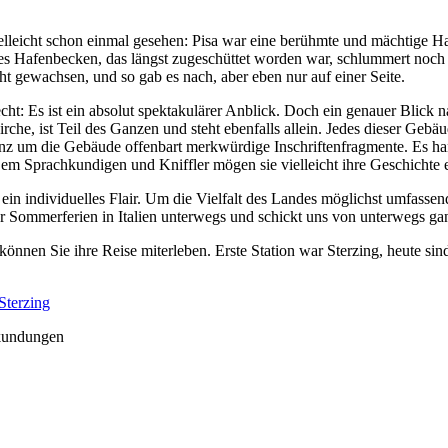
lleicht schon einmal gesehen: Pisa war eine berühmte und mächtige Ha
es Hafenbecken, das längst zugeschüttet worden war, schlummert noch 
cht gewachsen, und so gab es nach, aber eben nur auf einer Seite.
ht: Es ist ein absolut spektakulärer Anblick. Doch ein genauer Blick n
e, ist Teil des Ganzen und steht ebenfalls allein. Jedes dieser Gebäud
z um die Gebäude offenbart merkwürdige Inschriftenfragmente. Es hand
m Sprachkundigen und Kniffler mögen sie vielleicht ihre Geschichte e
 ein individuelles Flair. Um die Vielfalt des Landes möglichst umfassen
 der Sommerferien in Italien unterwegs und schickt uns von unterwegs g
können Sie ihre Reise miterleben. Erste Station war Sterzing, heute si
Sterzing
rkundungen