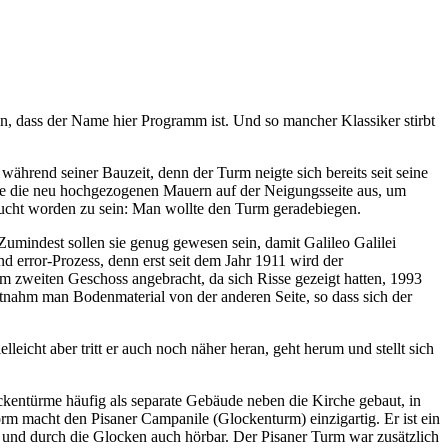
ein, dass der Name hier Programm ist. Und so mancher Klassiker stirbt
ährend seiner Bauzeit, denn der Turm neigte sich bereits seit seine
nte die neu hochgezogenen Mauern auf der Neigungsseite aus, um
rsucht worden zu sein: Man wollte den Turm geradebiegen.
umindest sollen sie genug gewesen sein, damit Galileo Galilei
d error-Prozess, denn erst seit dem Jahr 1911 wird der
m zweiten Geschoss angebracht, da sich Risse gezeigt hatten, 1993
tnahm man Bodenmaterial von der anderen Seite, so dass sich der
eicht aber tritt er auch noch näher heran, geht herum und stellt sich
kentürme häufig als separate Gebäude neben die Kirche gebaut, in
orm macht den Pisaner Campanile (Glockenturm) einzigartig. Er ist ein
 und durch die Glocken auch hörbar. Der Pisaner Turm war zusätzlich