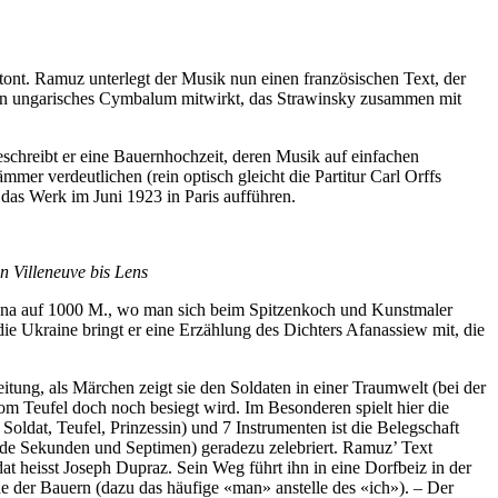
ont. Ramuz unterlegt der Musik nun einen französischen Text, der
 ein ungarisches Cymbalum mitwirkt, das Strawinsky zusammen mit
schreibt er eine Bauernhochzeit, deren Musik auf einfachen
mer verdeutlichen (rein optisch gleicht die Partitur Carl Orffs
as Werk im Juni 1923 in Paris aufführen.
 Villeneuve bis Lens
tana auf 1000 M., wo man sich beim Spitzenkoch und Kunstmaler
die Ukraine bringt er eine Erzählung des Dichters Afanassiew mit, die
tung, als Märchen zeigt sie den Soldaten in einer Traumwelt (bei der
om Teufel doch noch besiegt wird. Im Besonderen spielt hier die
Soldat, Teufel, Prinzessin) und 7 Instrumenten ist die Belegschaft
nde Sekunden und Septimen) geradezu zelebriert. Ramuz’ Text
 heisst Joseph Dupraz. Sein Weg führt ihn in eine Dorfbeiz in der
e der Bauern (dazu das häufige «man» anstelle des «ich»). – Der