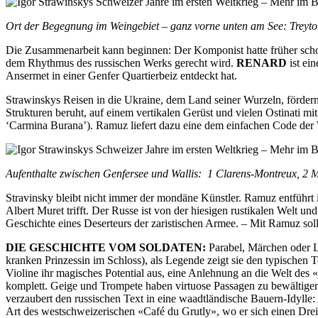
Ort der Begegnung im Weingebiet – ganz vorne unten am See: Treyto
Die Zusammenarbeit kann beginnen: Der Komponist hatte früher schon
dem Rhythmus des russischen Werks gerecht wird.
RENARD
ist ei
Ansermet in einer Genfer Quartierbeiz entdeckt hat.
Strawinskys Reisen in die Ukraine, dem Land seiner Wurzeln, fördern
Strukturen beruht, auf einem vertikalen Gerüst und vielen Ostinati m
‘Carmina Burana’). Ramuz liefert dazu eine dem einfachen Code der
Aufenthalte zwischen Genfersee und Wallis: 1 Clarens-Montreux, 2 
Stravinsky bleibt nicht immer der mondäne Künstler. Ramuz entführ
Albert Muret trifft. Der Russe ist von der hiesigen rustikalen Welt u
Geschichte eines Deserteurs der zaristischen Armee. – Mit Ramuz soll
DIE GESCHICHTE VOM SOLDATEN:
Parabel, Märchen oder Le
kranken Prinzessin im Schloss), als Legende zeigt sie den typischen
Violine ihr magisches Potential aus, eine Anlehnung an die Welt des «
komplett. Geige und Trompete haben virtuose Passagen zu bewältige
verzaubert den russischen Text in eine waadtländische Bauern-Idyll
Art des westschweizerischen «Café du Grutly», wo er sich einen Drei