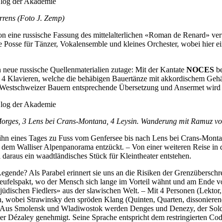
rrens (Foto J. Zemp)
 eine russische Fassung des mittelalterlichen «Roman de Renard» vert
ne Posse für Tänzer, Vokalensemble und kleines Orchester, wobei hier
 neue russische Quellenmaterialien zutage: Mit der Kantate
NOCES
be
it 4 Klavieren, welche die behäbigen Bauertänze mit akkordischem Gehäm
 Westschweizer Bauern entsprechende Übersetzung und Ansermet wird d
Morges, 3 Lens bei Crans-Montana, 4 Leysin. Wanderung mit Ramuz von
t ihn eines Tages zu Fuss vom Genfersee bis nach Lens bei Crans-Mon
nd dem Walliser Alpenpanorama entzückt. – Von einer weiteren Reise in 
 daraus ein waadtländisches Stück für Kleintheater entstehen.
gende? Als Parabel erinnert sie uns an die Risiken der Grenzüberschrei
 Teufelspakt, wo der Mensch sich lange im Vorteil wähnt und am Ende v
jüdischen Fiedlers» aus der slawischen Welt. – Mit 4 Personen (Lektor, 
n, wobei Strawinsky den spröden Klang (Quinten, Quarten, dissoniere
e: Aus Smolensk und Wladiwostok werden Denges und Denezy, der Soldat
er Dézaley genehmigt. Seine Sprache entspricht dem restringierten Cod