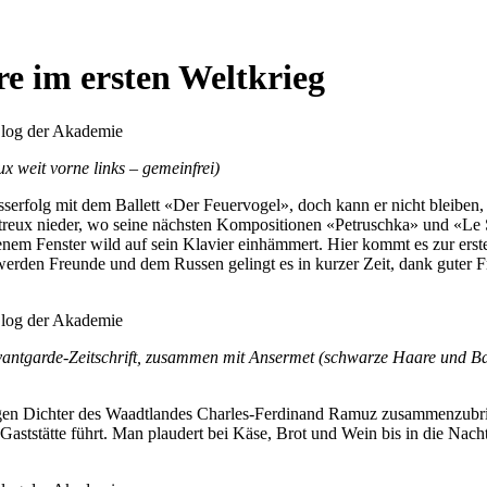
re im ersten Weltkrieg
 weit vorne links – gemeinfrei)
rosserfolg mit dem Ballett «Der Feuervogel», doch kann er nicht bleiben
Montreux nieder, wo seine nächsten Kompositionen «Petruschka» und «
ffenem Fenster wild auf sein Klavier einhämmert. Hier kommt es zur e
erden Freunde und dem Russen gelingt es in kurzer Zeit, dank guter F
Avantgarde-Zeitschrift, zusammen mit Ansermet (schwarze Haare und B
rigen Dichter des Waadtlandes Charles-Ferdinand Ramuz zusammenzubr
 Gaststätte führt. Man plaudert bei Käse, Brot und Wein bis in die Na