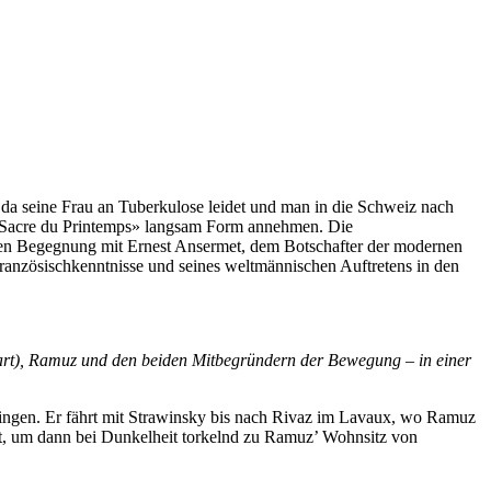
, da seine Frau an Tuberkulose leidet und man in die Schweiz nach
Le Sacre du Printemps» langsam Form annehmen. Die
rsten Begegnung mit Ernest Ansermet, dem Botschafter der modernen
ranzösischkenntnisse und seines weltmännischen Auftretens in den
art), Ramuz und den beiden Mitbegründern der Bewegung – in einer
ingen. Er fährt mit Strawinsky bis nach Rivaz im Lavaux, wo Ramuz
cht, um dann bei Dunkelheit torkelnd zu Ramuz’ Wohnsitz von