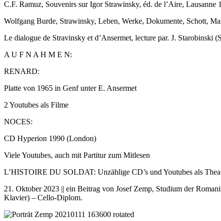
C.F. Ramuz, Souvenirs sur Igor Strawinsky, éd. de l’Aire, Lausanne 
Wolfgang Burde, Strawinsky, Leben, Werke, Dokumente, Schott, Ma
Le dialogue de Stravinsky et d’Ansermet, lecture par. J. Starobinski 
A U F N A H M E N:
RENARD:
Platte von 1965 in Genf unter E. Ansermet
2 Youtubes als Filme
NOCES:
CD Hyperion 1990 (London)
Viele Youtubes, auch mit Partitur zum Mitlesen
L’HISTOIRE DU SOLDAT: Unzählige CD’s und Youtubes als Theater (
21. Oktober 2023 || ein Beitrag von Josef Zemp, Studium der Romani
Klavier) – Cello-Diplom.