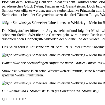
Plot: Auf dem Heimweg zieht der Soldat aus dem Tornister seine Violi
paradiesisches Glück (Wein, Frauen usw.). Gesagt getan. Doch bald e
Schloss vorstellig zu werden, um die sterbenskranke Prinzessin zum L
Sterbezimmer hebt der Geigenvirtuose zu den drei Tänzen Tango, Wa
Die Königstochter öffnet ihre Augen, steht auf und folgt der Musik wie
schon zur Stelle: «Wer über die Grenzen geht, wird in mein Reich zu
dissonierenden Doppelgriff-Akkorden der Violine und den wilden Sc
Das Stück wird in Lausanne am 28. Sept. 1918 unter Ernest Ansermet
Plattenhülle der hochkarätigen Aufnahme unter Charles Dutoit, mit 
Strawinski verlässt 1920 seine Westschweizer Freunde, seine Kontakt
späteren Werke uraufführen.
C.F. Ramuz und I. Strawinski 1918 (© Fondation Th. Stravinsky)
Q U E L L E N: