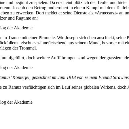
ne und beginnt zu spielen. Da erscheint plötzlich der Teufel und biet
rkennt Joseph den Betrug und erobert in einem Kampf mit dem Teufel sei
eben zu erwecken. Dort meldet er seine Dienste als «Armeearzt» an und 
lzer und Ragtime an:
 in Trance mit einer Pirouette. Wie Joseph sich eben anschickt, seine P
rückfallen» zischt es zähnefletschend aus seinem Mund, bevor er mit e
hlägen der Trommel.
 uraufgeführt, doch weitere Aufführungen sind wegen der grassierend
Ramuz’ Konterfei, gezeichnet im Juni 1918 von seinem Freund Strawins
e zu Ramuz verflüchtigen sich im Lauf seines globalen Wirkens, doch A