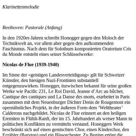
Klarinettenmelodie
Beethoven: Pastorale (Anfang)
In den 1920er-Jahren schreibt Honegger gegen den Moloch der
Technikwelt an, vor allem aber gegen den aufkommenden
Faschismus. Nach dem für Solothurn komponierten Oratorium Cris
du Monde entsteht eines seiner Schlüsselwerke:
Nicolas de Flue (1939-1940)
Im Sinne der «geistigen Landesverteidigung» gilt für Schweizer
Künstler, den hiesigen Nazi-Frontisten substantiell
entgegenzuwirken. Honegger, inzwischen bekannt für seine großen
Werke wie Pacific 231, Le Roi David, Jeanne d’Arc au bûcher,
Cantique des cantiques und La Danse des morts, erarbeitet in Paris
zusammen mit dem Neuenburger Dichter Denis de Rougemont ein
opernähnliches Projekt, in der äußeren Form dem ‘Welttheater’
Calderons nachgebildet. Nicolas de Flue erinnert an den heiligen
Eremiten in Flühli-Ranft, der im 15. Jahrhundert als weiser Mann in
politischen Konflikten zu vermitteln verstand. Honeggers Werk
beschränkt sich auf einen gemischten Chor, einen Kinderchor, den
Erzähler (Baryton) und ein Blasorchester. Zu Beginn ertönt die