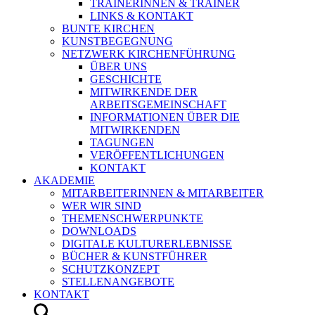
TRAINERINNEN & TRAINER
LINKS & KONTAKT
BUNTE KIRCHEN
KUNSTBEGEGNUNG
NETZWERK KIRCHENFÜHRUNG
ÜBER UNS
GESCHICHTE
MITWIRKENDE DER
ARBEITSGEMEINSCHAFT
INFORMATIONEN ÜBER DIE
MITWIRKENDEN
TAGUNGEN
VERÖFFENTLICHUNGEN
KONTAKT
AKADEMIE
MITARBEITERINNEN & MITARBEITER
WER WIR SIND
THEMENSCHWERPUNKTE
DOWNLOADS
DIGITALE KULTURERLEBNISSE
BÜCHER & KUNSTFÜHRER
SCHUTZKONZEPT
STELLENANGEBOTE
KONTAKT