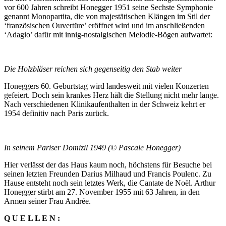
vor 600 Jahren schreibt Honegger 1951 seine Sechste Symphonie
genannt Monopartita, die von majestätischen Klängen im Stil der
‘französischen Ouvertüre’ eröffnet wird und im anschließenden
‘Adagio’ dafür mit innig-nostalgischen Melodie-Bögen aufwartet:
Die Holzbläser reichen sich gegenseitig den Stab weiter
Honeggers 60. Geburtstag wird landesweit mit vielen Konzerten
gefeiert. Doch sein krankes Herz hält die Stellung nicht mehr lange.
Nach verschiedenen Klinikaufenthalten in der Schweiz kehrt er
1954 definitiv nach Paris zurück.
In seinem Pariser Domizil 1949 (© Pascale Honegger)
Hier verlässt der das Haus kaum noch, höchstens für Besuche bei
seinen letzten Freunden Darius Milhaud und Francis Poulenc. Zu
Hause entsteht noch sein letztes Werk, die Cantate de Noël. Arthur
Honegger stirbt am 27. November 1955 mit 63 Jahren, in den
Armen seiner Frau Andrée.
Q U E L L E N :