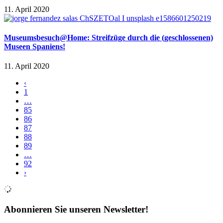
11. April 2020
Museumsbesuch@Home: Streifzüge durch die (geschlossenen)
Museen Spaniens!
11. April 2020
‹
1
…
85
86
87
88
89
…
92
›
Abonnieren Sie unseren Newsletter!