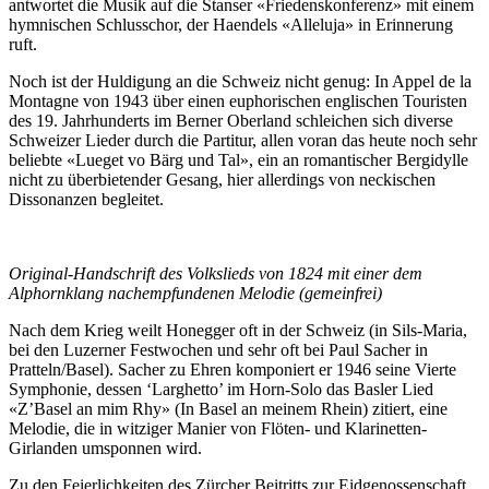
antwortet die Musik auf die Stanser «Friedenskonferenz» mit einem
hymnischen Schlusschor, der Haendels «Alleluja» in Erinnerung
ruft.
Noch ist der Huldigung an die Schweiz nicht genug: In Appel de la
Montagne von 1943 über einen euphorischen englischen Touristen
des 19. Jahrhunderts im Berner Oberland schleichen sich diverse
Schweizer Lieder durch die Partitur, allen voran das heute noch sehr
beliebte «Lueget vo Bärg und Tal», ein an romantischer Bergidylle
nicht zu überbietender Gesang, hier allerdings von neckischen
Dissonanzen begleitet.
Original-Handschrift des Volkslieds von 1824 mit einer dem
Alphornklang nachempfundenen Melodie (gemeinfrei)
Nach dem Krieg weilt Honegger oft in der Schweiz (in Sils-Maria,
bei den Luzerner Festwochen und sehr oft bei Paul Sacher in
Pratteln/Basel). Sacher zu Ehren komponiert er 1946 seine Vierte
Symphonie, dessen ‘Larghetto’ im Horn-Solo das Basler Lied
«Z’Basel an mim Rhy» (In Basel an meinem Rhein) zitiert, eine
Melodie, die in witziger Manier von Flöten- und Klarinetten-
Girlanden umsponnen wird.
Zu den Feierlichkeiten des Zürcher Beitritts zur Eidgenossenschaft