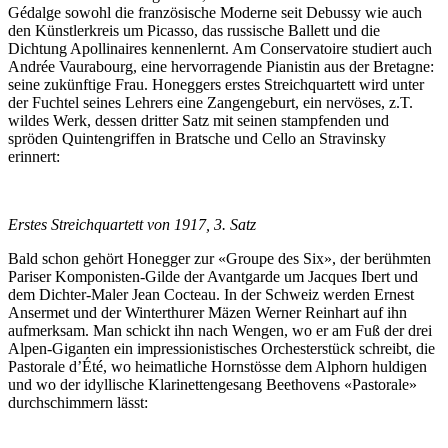
Gédalge sowohl die französische Moderne seit Debussy wie auch
den Künstlerkreis um Picasso, das russische Ballett und die
Dichtung Apollinaires kennenlernt. Am Conservatoire studiert auch
Andrée Vaurabourg, eine hervorragende Pianistin aus der Bretagne:
seine zukünftige Frau. Honeggers erstes Streichquartett wird unter
der Fuchtel seines Lehrers eine Zangengeburt, ein nervöses, z.T.
wildes Werk, dessen dritter Satz mit seinen stampfenden und
spröden Quintengriffen in Bratsche und Cello an Stravinsky
erinnert:
Erstes Streichquartett von 1917, 3. Satz
Bald schon gehört Honegger zur «Groupe des Six», der berühmten
Pariser Komponisten-Gilde der Avantgarde um Jacques Ibert und
dem Dichter-Maler Jean Cocteau. In der Schweiz werden Ernest
Ansermet und der Winterthurer Mäzen Werner Reinhart auf ihn
aufmerksam. Man schickt ihn nach Wengen, wo er am Fuß der drei
Alpen-Giganten ein impressionistisches Orchesterstück schreibt, die
Pastorale d’Été, wo heimatliche Hornstösse dem Alphorn huldigen
und wo der idyllische Klarinettengesang Beethovens «Pastorale»
durchschimmern lässt: