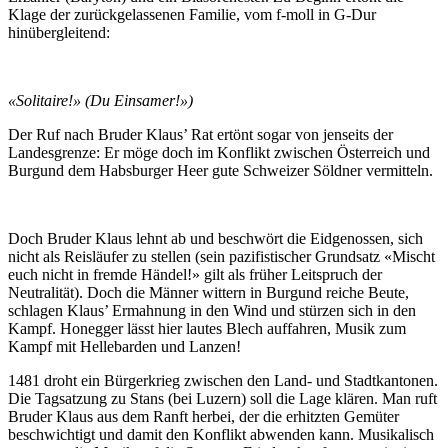
Klage der zurückgelassenen Familie, vom f-moll in G-Dur
hinübergleitend:
«Solitaire!» (Du Einsamer!»)
Der Ruf nach Bruder Klaus’ Rat ertönt sogar von jenseits der
Landesgrenze: Er möge doch im Konflikt zwischen Österreich und
Burgund dem Habsburger Heer gute Schweizer Söldner vermitteln.
Doch Bruder Klaus lehnt ab und beschwört die Eidgenossen, sich
nicht als Reisläufer zu stellen (sein pazifistischer Grundsatz «Mischt
euch nicht in fremde Händel!» gilt als früher Leitspruch der
Neutralität). Doch die Männer wittern in Burgund reiche Beute,
schlagen Klaus’ Ermahnung in den Wind und stürzen sich in den
Kampf. Honegger lässt hier lautes Blech auffahren, Musik zum
Kampf mit Hellebarden und Lanzen!
1481 droht ein Bürgerkrieg zwischen den Land- und Stadtkantonen.
Die Tagsatzung zu Stans (bei Luzern) soll die Lage klären. Man ruft
Bruder Klaus aus dem Ranft herbei, der die erhitzten Gemüter
beschwichtigt und damit den Konflikt abwenden kann. Musikalisch