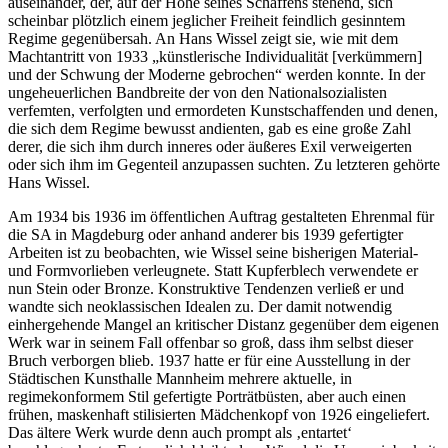
auseinander, der, auf der Höhe seines Schaffens stehend, sich
scheinbar plötzlich einem jeglicher Freiheit feindlich gesinntem
Regime gegenübersah. An Hans Wissel zeigt sie, wie mit dem
Machtantritt von 1933 „künstlerische Individualität [verkümmern]
und der Schwung der Moderne gebrochen“ werden konnte. In der
ungeheuerlichen Bandbreite der von den Nationalsozialisten
verfemten, verfolgten und ermordeten Kunstschaffenden und denen,
die sich dem Regime bewusst andienten, gab es eine große Zahl
derer, die sich ihm durch inneres oder äußeres Exil verweigerten
oder sich ihm im Gegenteil anzupassen suchten. Zu letzteren gehörte
Hans Wissel.
Am 1934 bis 1936 im öffentlichen Auftrag gestalteten Ehrenmal für
die SA in Magdeburg oder anhand anderer bis 1939 gefertigter
Arbeiten ist zu beobachten, wie Wissel seine bisherigen Material-
und Formvorlieben verleugnete. Statt Kupferblech verwendete er
nun Stein oder Bronze. Konstruktive Tendenzen verließ er und
wandte sich neoklassischen Idealen zu. Der damit notwendig
einhergehende Mangel an kritischer Distanz gegenüber dem eigenen
Werk war in seinem Fall offenbar so groß, dass ihm selbst dieser
Bruch verborgen blieb. 1937 hatte er für eine Ausstellung in der
Städtischen Kunsthalle Mannheim mehrere aktuelle, in
regimekonformem Stil gefertigte Porträtbüsten, aber auch einen
frühen, maskenhaft stilisierten Mädchenkopf von 1926 eingeliefert.
Das ältere Werk wurde denn auch prompt als ‚entartet‘