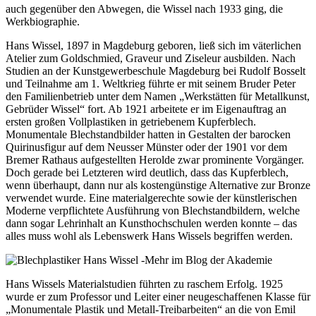
auch gegenüber den Abwegen, die Wissel nach 1933 ging, die
Werkbiographie.
Hans Wissel, 1897 in Magdeburg geboren, ließ sich im väterlichen
Atelier zum Goldschmied, Graveur und Ziseleur ausbilden. Nach
Studien an der Kunstgewerbeschule Magdeburg bei Rudolf Bosselt
und Teilnahme am 1. Weltkrieg führte er mit seinem Bruder Peter
den Familienbetrieb unter dem Namen „Werkstätten für Metallkunst,
Gebrüder Wissel“ fort. Ab 1921 arbeitete er im Eigenauftrag an
ersten großen Vollplastiken in getriebenem Kupferblech.
Monumentale Blechstandbilder hatten in Gestalten der barocken
Quirinusfigur auf dem Neusser Münster oder der 1901 vor dem
Bremer Rathaus aufgestellten Herolde zwar prominente Vorgänger.
Doch gerade bei Letzteren wird deutlich, dass das Kupferblech,
wenn überhaupt, dann nur als kostengünstige Alternative zur Bronze
verwendet wurde. Eine materialgerechte sowie der künstlerischen
Moderne verpflichtete Ausführung von Blechstandbildern, welche
dann sogar Lehrinhalt an Kunsthochschulen werden konnte – das
alles muss wohl als Lebenswerk Hans Wissels begriffen werden.
Hans Wissels Materialstudien führten zu raschem Erfolg. 1925
wurde er zum Professor und Leiter einer neugeschaffenen Klasse für
„Monumentale Plastik und Metall-Treibarbeiten“ an die von Emil