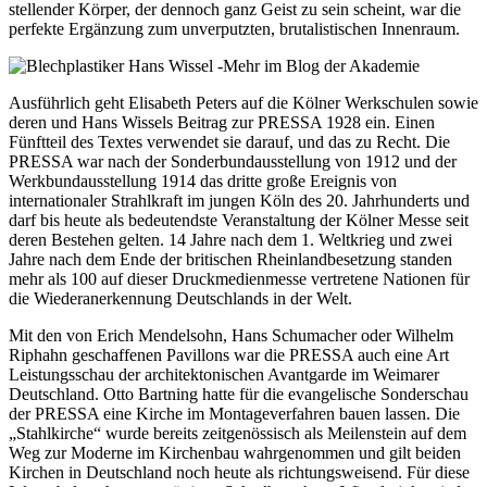
stellender Körper, der dennoch ganz Geist zu sein scheint, war die
perfekte Ergänzung zum unverputzten, brutalistischen Innenraum.
Ausführlich geht Elisabeth Peters auf die Kölner Werkschulen sowie
deren und Hans Wissels Beitrag zur PRESSA 1928 ein. Einen
Fünftteil des Textes verwendet sie darauf, und das zu Recht. Die
PRESSA war nach der Sonderbundausstellung von 1912 und der
Werkbundausstellung 1914 das dritte große Ereignis von
internationaler Strahlkraft im jungen Köln des 20. Jahrhunderts und
darf bis heute als bedeutendste Veranstaltung der Kölner Messe seit
deren Bestehen gelten. 14 Jahre nach dem 1. Weltkrieg und zwei
Jahre nach dem Ende der britischen Rheinlandbesetzung standen
mehr als 100 auf dieser Druckmedienmesse vertretene Nationen für
die Wiederanerkennung Deutschlands in der Welt.
Mit den von Erich Mendelsohn, Hans Schumacher oder Wilhelm
Riphahn geschaffenen Pavillons war die PRESSA auch eine Art
Leistungsschau der architektonischen Avantgarde im Weimarer
Deutschland. Otto Bartning hatte für die evangelische Sonderschau
der PRESSA eine Kirche im Montageverfahren bauen lassen. Die
„Stahlkirche“ wurde bereits zeitgenössisch als Meilenstein auf dem
Weg zur Moderne im Kirchenbau wahrgenommen und gilt beiden
Kirchen in Deutschland noch heute als richtungsweisend. Für diese