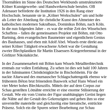
Thormählen im Sinne des Deutschen Werkbunds umstrukturierte
Kölner Kunstgewerbe- und Handwerkerschule berufen. OB
Adenauer beförderte die Institution 1926 in den Rang einer
Hochschule, benannte sie in „Kölner Werkschulen“ um und holte
als Leiter der Abteilung für christliche Kunst den Altmeister des
katholischen modernen Sakralbaus, Dominikus Böhm, nach Köln.
In die nun folgenden Jahre – es war die reifste Zeit des Wisselschen
Schaffens – fallen die gemeinsamen Projekte mit Böhm, mit Otto
Bartning, dem evangelischen Baumeister und eigentlichem Genius
des Bauhauses, und eben mit Adolf Abel. Wissels erste direkt aus
seiner Kölner Tätigkeit erwachsene Arbeit war die Gestaltung
zweier Blechplastiken für Martin Elsaessers Kriegerehrenmal in der
Görlitzer Nikolaikirche.
In der Zusammenarbeit mit Böhm kam Wissels Metalltreibtechnik
erstmals zur vollen Entfaltung. Zu sehen ist dies seit bald 100 Jahren
in der fulminanten Christkönigkirche in Bischofsheim. Für die
nackte Altarwand des murnauscher Schlagschattengotik ebenso wie
frühestem Béton brut frönendem Bauwerk schuf Hans Wissel ein
vier Meter hohes Blechkruzifix. Mittels der auf dem Corpus zur
Schau gestellten Lötnähte erreichte er eine enorme Stilisierung der
Gestalt. Wie ein vom Umriss der Figur unabhängiges Gerüst liegen
die Nähte auf der Gestalt des Gekreuzigten und geben ihm so eine
unverstellte materielle und gleichzeitig eine hieratische, entrückte
Präsenz. Solch ein die Spuren seiner Bearbeitung zur Schau