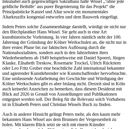
Inkunabel auch gegenwärtigen Sakralbaus hatte Wissel „‘ohne jede
geldliche Beihilfe‘ aus purer Begeisterung für das Projekt“ die
Prinzipalstücke Kanzel und Altar sowie ein monumentales
Altarkruzifix kongenial entworfen und dem Bauwerk eingefügt.
Indem Peters solche Zusammenhänge darstellt, würdigt sie nicht nur
den Blechplastiker Hans Wissel. Sie geht auch in eine Art
kunsthistorische Vorleistung. In vier Jahren nämlich steht der 100.
Jahrestag der Gründung der Kölner Werkschulen an, die nicht nur in
ihrer ersten Phase bis zur faktischen Auflösung durch die
Nationalsozialisten, sondern auch in den Jahrzehnten ihres
Wiederbestehens ab 1949 beispielsweise mit Daniel Spoerri, Jürgen
Klauke, Elisabeth Treskow, Rosemarie Trockel, Ulrich Rückriem
oder Leo Fritz Gruber eine beachtliche Zahl international bekannter
und agierender Kunstlehrender wie Kunstschaffender hervorbrachte.
Eine umfassende Aufarbeitung der Geschichte und Würdigung der
Kölner Werkschulen gibt es aber bislang nicht. Derzeit sind in Köln
auch keinerlei Anzeichen zu bemerken, dass diesem Desiderat mit
Blick auf 2026 in Gestalt von Ausstellungen und Publikationen
entgegnet werden soll. Der Beleg für die Relevanz solch Vorhabens
ist in Elisabeth Peters und Christian Wissels Buch zu finden.
Auch in anderer Hinsicht gelingt Peters mehr, als den kaum mehr
bekannten Hans Wissel aus dem Brunnen der Vergessenheit zu
holen. Mit klarem Blick setzt sie sich mit einem Künstler