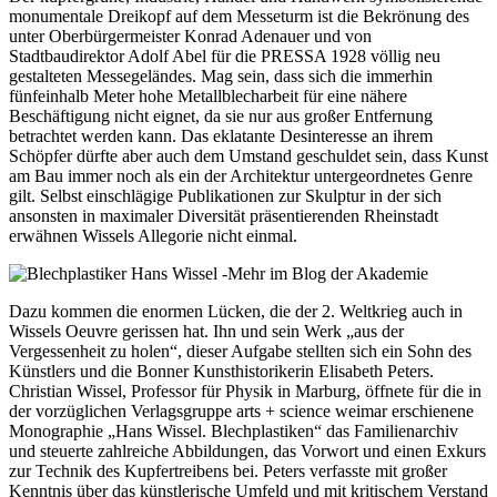
monumentale Dreikopf auf dem Messeturm ist die Bekrönung des
unter Oberbürgermeister Konrad Adenauer und von
Stadtbaudirektor Adolf Abel für die PRESSA 1928 völlig neu
gestalteten Messegeländes. Mag sein, dass sich die immerhin
fünfeinhalb Meter hohe Metallblecharbeit für eine nähere
Beschäftigung nicht eignet, da sie nur aus großer Entfernung
betrachtet werden kann. Das eklatante Desinteresse an ihrem
Schöpfer dürfte aber auch dem Umstand geschuldet sein, dass Kunst
am Bau immer noch als ein der Architektur untergeordnetes Genre
gilt. Selbst einschlägige Publikationen zur Skulptur in der sich
ansonsten in maximaler Diversität präsentierenden Rheinstadt
erwähnen Wissels Allegorie nicht einmal.
Dazu kommen die enormen Lücken, die der 2. Weltkrieg auch in
Wissels Oeuvre gerissen hat. Ihn und sein Werk „aus der
Vergessenheit zu holen“, dieser Aufgabe stellten sich ein Sohn des
Künstlers und die Bonner Kunsthistorikerin Elisabeth Peters.
Christian Wissel, Professor für Physik in Marburg, öffnete für die in
der vorzüglichen Verlagsgruppe arts + science weimar erschienene
Monographie „Hans Wissel. Blechplastiken“ das Familienarchiv
und steuerte zahlreiche Abbildungen, das Vorwort und einen Exkurs
zur Technik des Kupfertreibens bei. Peters verfasste mit großer
Kenntnis über das künstlerische Umfeld und mit kritischem Verstand