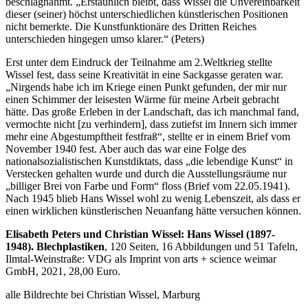
beschlagnahmt. „Erstaunlich bleibt, dass Wissel die Unvereinbarkeit
dieser (seiner) höchst unterschiedlichen künstlerischen Positionen
nicht bemerkte. Die Kunstfunktionäre des Dritten Reiches
unterschieden hingegen umso klarer.“ (Peters)
Erst unter dem Eindruck der Teilnahme am 2.Weltkrieg stellte
Wissel fest, dass seine Kreativität in eine Sackgasse geraten war.
„Nirgends habe ich im Kriege einen Punkt gefunden, der mir nur
einen Schimmer der leisesten Wärme für meine Arbeit gebracht
hätte. Das große Erleben in der Landschaft, das ich manchmal fand,
vermochte nicht [zu verhindern], dass zutiefst im Innern sich immer
mehr eine Abgestumpftheit festfraß“, stellte er in einem Brief vom
November 1940 fest. Aber auch das war eine Folge des
nationalsozialistischen Kunstdiktats, dass „die lebendige Kunst“ in
Verstecken gehalten wurde und durch die Ausstellungsräume nur
„billiger Brei von Farbe und Form“ floss (Brief vom 22.05.1941).
Nach 1945 blieb Hans Wissel wohl zu wenig Lebenszeit, als dass er
einen wirklichen künstlerischen Neuanfang hätte versuchen können.
Elisabeth Peters und Christian Wissel: Hans Wissel (1897-
1948). Blechplastiken
, 120 Seiten, 16 Abbildungen und 51 Tafeln,
Ilmtal-Weinstraße: VDG als Imprint von arts + science weimar
GmbH, 2021, 28,00 Euro.
alle Bildrechte bei Christian Wissel, Marburg