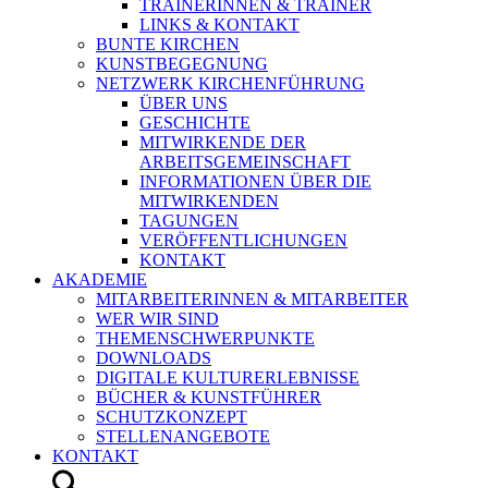
TRAINERINNEN & TRAINER
LINKS & KONTAKT
BUNTE KIRCHEN
KUNSTBEGEGNUNG
NETZWERK KIRCHENFÜHRUNG
ÜBER UNS
GESCHICHTE
MITWIRKENDE DER
ARBEITSGEMEINSCHAFT
INFORMATIONEN ÜBER DIE
MITWIRKENDEN
TAGUNGEN
VERÖFFENTLICHUNGEN
KONTAKT
AKADEMIE
MITARBEITERINNEN & MITARBEITER
WER WIR SIND
THEMENSCHWERPUNKTE
DOWNLOADS
DIGITALE KULTURERLEBNISSE
BÜCHER & KUNSTFÜHRER
SCHUTZKONZEPT
STELLENANGEBOTE
KONTAKT