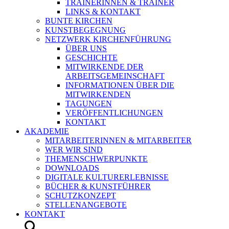
TRAINERINNEN & TRAINER
LINKS & KONTAKT
BUNTE KIRCHEN
KUNSTBEGEGNUNG
NETZWERK KIRCHENFÜHRUNG
ÜBER UNS
GESCHICHTE
MITWIRKENDE DER
ARBEITSGEMEINSCHAFT
INFORMATIONEN ÜBER DIE
MITWIRKENDEN
TAGUNGEN
VERÖFFENTLICHUNGEN
KONTAKT
AKADEMIE
MITARBEITERINNEN & MITARBEITER
WER WIR SIND
THEMENSCHWERPUNKTE
DOWNLOADS
DIGITALE KULTURERLEBNISSE
BÜCHER & KUNSTFÜHRER
SCHUTZKONZEPT
STELLENANGEBOTE
KONTAKT