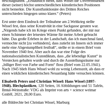
beschlagnahmt. „Erstaunlich bleibt, dass Wissel die Unvereinbarkeit
dieser (seiner) höchst unterschiedlichen künstlerischen Positionen
nicht bemerkte. Die Kunstfunktionäre des Dritten Reiches
unterschieden hingegen umso klarer.“ (Peters)
Erst unter dem Eindruck der Teilnahme am 2.Weltkrieg stellte
Wissel fest, dass seine Kreativität in eine Sackgasse geraten war.
„Nirgends habe ich im Kriege einen Punkt gefunden, der mir nur
einen Schimmer der leisesten Wärme für meine Arbeit gebracht
hätte. Das große Erleben in der Landschaft, das ich manchmal fand,
vermochte nicht [zu verhindern], dass zutiefst im Innern sich immer
mehr eine Abgestumpftheit festfraß“, stellte er in einem Brief vom
November 1940 fest. Aber auch das war eine Folge des
nationalsozialistischen Kunstdiktats, dass „die lebendige Kunst“ in
Verstecken gehalten wurde und durch die Ausstellungsräume nur
„billiger Brei von Farbe und Form“ floss (Brief vom 22.05.1941).
Nach 1945 blieb Hans Wissel wohl zu wenig Lebenszeit, als dass er
einen wirklichen künstlerischen Neuanfang hätte versuchen können.
Elisabeth Peters und Christian Wissel: Hans Wissel (1897-
1948). Blechplastiken
, 120 Seiten, 16 Abbildungen und 51 Tafeln,
Ilmtal-Weinstraße: VDG als Imprint von arts + science weimar
GmbH, 2021, 28,00 Euro.
alle Bildrechte bei Christian Wissel, Marburg