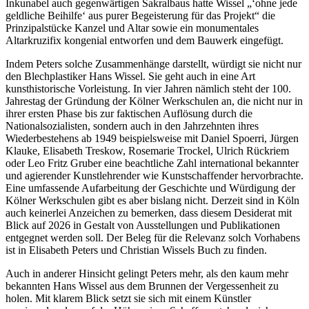
Inkunabel auch gegenwärtigen Sakralbaus hatte Wissel „‘ohne jede
geldliche Beihilfe‘ aus purer Begeisterung für das Projekt“ die
Prinzipalstücke Kanzel und Altar sowie ein monumentales
Altarkruzifix kongenial entworfen und dem Bauwerk eingefügt.
Indem Peters solche Zusammenhänge darstellt, würdigt sie nicht nur
den Blechplastiker Hans Wissel. Sie geht auch in eine Art
kunsthistorische Vorleistung. In vier Jahren nämlich steht der 100.
Jahrestag der Gründung der Kölner Werkschulen an, die nicht nur in
ihrer ersten Phase bis zur faktischen Auflösung durch die
Nationalsozialisten, sondern auch in den Jahrzehnten ihres
Wiederbestehens ab 1949 beispielsweise mit Daniel Spoerri, Jürgen
Klauke, Elisabeth Treskow, Rosemarie Trockel, Ulrich Rückriem
oder Leo Fritz Gruber eine beachtliche Zahl international bekannter
und agierender Kunstlehrender wie Kunstschaffender hervorbrachte.
Eine umfassende Aufarbeitung der Geschichte und Würdigung der
Kölner Werkschulen gibt es aber bislang nicht. Derzeit sind in Köln
auch keinerlei Anzeichen zu bemerken, dass diesem Desiderat mit
Blick auf 2026 in Gestalt von Ausstellungen und Publikationen
entgegnet werden soll. Der Beleg für die Relevanz solch Vorhabens
ist in Elisabeth Peters und Christian Wissels Buch zu finden.
Auch in anderer Hinsicht gelingt Peters mehr, als den kaum mehr
bekannten Hans Wissel aus dem Brunnen der Vergessenheit zu
holen. Mit klarem Blick setzt sie sich mit einem Künstler