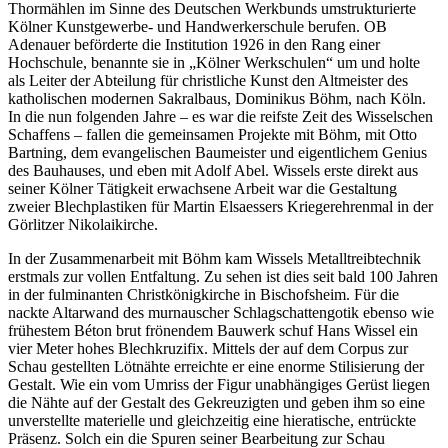
Thormählen im Sinne des Deutschen Werkbunds umstrukturierte
Kölner Kunstgewerbe- und Handwerkerschule berufen. OB
Adenauer beförderte die Institution 1926 in den Rang einer
Hochschule, benannte sie in „Kölner Werkschulen“ um und holte
als Leiter der Abteilung für christliche Kunst den Altmeister des
katholischen modernen Sakralbaus, Dominikus Böhm, nach Köln.
In die nun folgenden Jahre – es war die reifste Zeit des Wisselschen
Schaffens – fallen die gemeinsamen Projekte mit Böhm, mit Otto
Bartning, dem evangelischen Baumeister und eigentlichem Genius
des Bauhauses, und eben mit Adolf Abel. Wissels erste direkt aus
seiner Kölner Tätigkeit erwachsene Arbeit war die Gestaltung
zweier Blechplastiken für Martin Elsaessers Kriegerehrenmal in der
Görlitzer Nikolaikirche.
In der Zusammenarbeit mit Böhm kam Wissels Metalltreibtechnik
erstmals zur vollen Entfaltung. Zu sehen ist dies seit bald 100 Jahren
in der fulminanten Christkönigkirche in Bischofsheim. Für die
nackte Altarwand des murnauscher Schlagschattengotik ebenso wie
frühestem Béton brut frönendem Bauwerk schuf Hans Wissel ein
vier Meter hohes Blechkruzifix. Mittels der auf dem Corpus zur
Schau gestellten Lötnähte erreichte er eine enorme Stilisierung der
Gestalt. Wie ein vom Umriss der Figur unabhängiges Gerüst liegen
die Nähte auf der Gestalt des Gekreuzigten und geben ihm so eine
unverstellte materielle und gleichzeitig eine hieratische, entrückte
Präsenz. Solch ein die Spuren seiner Bearbeitung zur Schau