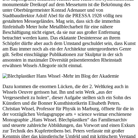
monumentale Dreikopf auf dem Messeturm ist die Bekrönung des
unter Oberbürgermeister Konrad Adenauer und von
Stadtbaudirektor Adolf Abel für die PRESSA 1928 völlig neu
gestalteten Messegeländes. Mag sein, dass sich die immerhin
fünfeinhalb Meter hohe Metallblecharbeit für eine nähere
Beschäftigung nicht eignet, da sie nur aus großer Entfernung
betrachtet werden kann. Das eklatante Desinteresse an ihrem
Schöpfer dürfte aber auch dem Umstand geschuldet sein, dass Kunst
am Bau immer noch als ein der Architektur untergeordnetes Genre
gilt. Selbst einschlägige Publikationen zur Skulptur in der sich
ansonsten in maximaler Diversität präsentierenden Rheinstadt
erwähnen Wissels Allegorie nicht einmal.
Dazu kommen die enormen Lücken, die der 2. Weltkrieg auch in
Wissels Oeuvre gerissen hat. Ihn und sein Werk „aus der
Vergessenheit zu holen“, dieser Aufgabe stellten sich ein Sohn des
Künstlers und die Bonner Kunsthistorikerin Elisabeth Peters.
Christian Wissel, Professor für Physik in Marburg, öffnete für die in
der vorzüglichen Verlagsgruppe arts + science weimar erschienene
Monographie „Hans Wissel. Blechplastiken“ das Familienarchiv
und steuerte zahlreiche Abbildungen, das Vorwort und einen Exkurs
zur Technik des Kupfertreibens bei. Peters verfasste mit großer
Kenntnis über das künstlerische Umfeld und mit kritischem Verstand