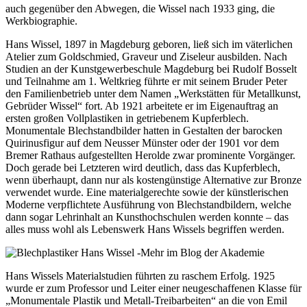
auch gegenüber den Abwegen, die Wissel nach 1933 ging, die
Werkbiographie.
Hans Wissel, 1897 in Magdeburg geboren, ließ sich im väterlichen
Atelier zum Goldschmied, Graveur und Ziseleur ausbilden. Nach
Studien an der Kunstgewerbeschule Magdeburg bei Rudolf Bosselt
und Teilnahme am 1. Weltkrieg führte er mit seinem Bruder Peter
den Familienbetrieb unter dem Namen „Werkstätten für Metallkunst,
Gebrüder Wissel“ fort. Ab 1921 arbeitete er im Eigenauftrag an
ersten großen Vollplastiken in getriebenem Kupferblech.
Monumentale Blechstandbilder hatten in Gestalten der barocken
Quirinusfigur auf dem Neusser Münster oder der 1901 vor dem
Bremer Rathaus aufgestellten Herolde zwar prominente Vorgänger.
Doch gerade bei Letzteren wird deutlich, dass das Kupferblech,
wenn überhaupt, dann nur als kostengünstige Alternative zur Bronze
verwendet wurde. Eine materialgerechte sowie der künstlerischen
Moderne verpflichtete Ausführung von Blechstandbildern, welche
dann sogar Lehrinhalt an Kunsthochschulen werden konnte – das
alles muss wohl als Lebenswerk Hans Wissels begriffen werden.
Hans Wissels Materialstudien führten zu raschem Erfolg. 1925
wurde er zum Professor und Leiter einer neugeschaffenen Klasse für
„Monumentale Plastik und Metall-Treibarbeiten“ an die von Emil