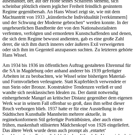
auseinander, der, auf der Höhe seines Schaffens stehend, sich
scheinbar plötzlich einem jeglicher Freiheit feindlich gesinntem
Regime gegenübersah. An Hans Wissel zeigt sie, wie mit dem
Machtantritt von 1933 „künstlerische Individualität [verkümmern]
und der Schwung der Moderne gebrochen“ werden konnte. In der
ungeheuerlichen Bandbreite der von den Nationalsozialisten
verfemten, verfolgten und ermordeten Kunstschaffenden und denen,
die sich dem Regime bewusst andienten, gab es eine große Zahl
derer, die sich ihm durch inneres oder äußeres Exil verweigerten
oder sich ihm im Gegenteil anzupassen suchten. Zu letzteren gehörte
Hans Wissel.
Am 1934 bis 1936 im öffentlichen Auftrag gestalteten Ehrenmal für
die SA in Magdeburg oder anhand anderer bis 1939 gefertigter
Arbeiten ist zu beobachten, wie Wissel seine bisherigen Material-
und Formvorlieben verleugnete. Statt Kupferblech verwendete er
nun Stein oder Bronze. Konstruktive Tendenzen verließ er und
wandte sich neoklassischen Idealen zu. Der damit notwendig
einhergehende Mangel an kritischer Distanz gegenüber dem eigenen
Werk war in seinem Fall offenbar so groß, dass ihm selbst dieser
Bruch verborgen blieb. 1937 hatte er für eine Ausstellung in der
Städtischen Kunsthalle Mannheim mehrere aktuelle, in
regimekonformem Stil gefertigte Porträtbüsten, aber auch einen
frühen, maskenhaft stilisierten Mädchenkopf von 1926 eingeliefert.
Das ältere Werk wurde denn auch prompt als ‚entartet‘