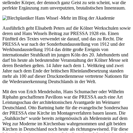
stellender Körper, der dennoch ganz Geist zu sein scheint, war die
perfekte Ergänzung zum unverputzten, brutalistischen Innenraum.
Ausführlich geht Elisabeth Peters auf die Kölner Werkschulen sowie
deren und Hans Wissels Beitrag zur PRESSA 1928 ein. Einen
Fünftteil des Textes verwendet sie darauf, und das zu Recht. Die
PRESSA war nach der Sonderbundausstellung von 1912 und der
Werkbundausstellung 1914 das dritte große Ereignis von
internationaler Strahlkraft im jungen Köln des 20. Jahrhunderts und
darf bis heute als bedeutendste Veranstaltung der Kölner Messe seit
deren Bestehen gelten. 14 Jahre nach dem 1. Weltkrieg und zwei
Jahre nach dem Ende der britischen Rheinlandbesetzung standen
mehr als 100 auf dieser Druckmedienmesse vertretene Nationen für
die Wiederanerkennung Deutschlands in der Welt.
Mit den von Erich Mendelsohn, Hans Schumacher oder Wilhelm
Riphahn geschaffenen Pavillons war die PRESSA auch eine Art
Leistungsschau der architektonischen Avantgarde im Weimarer
Deutschland. Otto Bartning hatte für die evangelische Sonderschau
der PRESSA eine Kirche im Montageverfahren bauen lassen. Die
„Stahlkirche“ wurde bereits zeitgenössisch als Meilenstein auf dem
Weg zur Moderne im Kirchenbau wahrgenommen und gilt beiden
Kirchen in Deutschland noch heute als richtungsweisend. Für diese