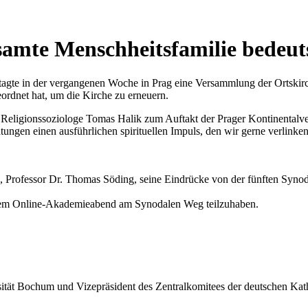
esamte Menschheitsfamilie bedeu
tagte in der vergangenen Woche in Prag eine Versammlung der Ortskirch
ordnet hat, um die Kirche zu erneuern.
und Religionssoziologe Tomas Halik zum Auftakt der Prager Kontinenta
ungen einen ausführlichen spirituellen Impuls, den wir gerne verlinken
 Professor Dr. Thomas Söding, seine Eindrücke von der fünften Synod
 diesem Online-Akademieabend am Synodalen Weg teilzuhaben.
sität Bochum und Vizepräsident des Zentralkomitees der deutschen Kat