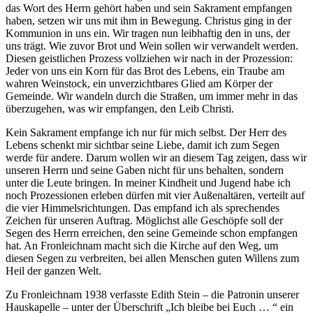
das Wort des Herrn gehört haben und sein Sakrament empfangen
haben, setzen wir uns mit ihm in Bewegung. Christus ging in der
Kommunion in uns ein. Wir tragen nun leibhaftig den in uns, der
uns trägt. Wie zuvor Brot und Wein sollen wir verwandelt werden.
Diesen geistlichen Prozess vollziehen wir nach in der Prozession:
Jeder von uns ein Korn für das Brot des Lebens, ein Traube am
wahren Weinstock, ein unverzichtbares Glied am Körper der
Gemeinde. Wir wandeln durch die Straßen, um immer mehr in das
überzugehen, was wir empfangen, den Leib Christi.
Kein Sakrament empfange ich nur für mich selbst. Der Herr des
Lebens schenkt mir sichtbar seine Liebe, damit ich zum Segen
werde für andere. Darum wollen wir an diesem Tag zeigen, dass wir
unseren Herrn und seine Gaben nicht für uns behalten, sondern
unter die Leute bringen. In meiner Kindheit und Jugend habe ich
noch Prozessionen erleben dürfen mit vier Außenaltären, verteilt auf
die vier Himmelsrichtungen. Das empfand ich als sprechendes
Zeichen für unseren Auftrag. Möglichst alle Geschöpfe soll der
Segen des Herrn erreichen, den seine Gemeinde schon empfangen
hat. An Fronleichnam macht sich die Kirche auf den Weg, um
diesen Segen zu verbreiten, bei allen Menschen guten Willens zum
Heil der ganzen Welt.
Zu Fronleichnam 1938 verfasste Edith Stein – die Patronin unserer
Hauskapelle – unter der Überschrift „Ich bleibe bei Euch … “ ein