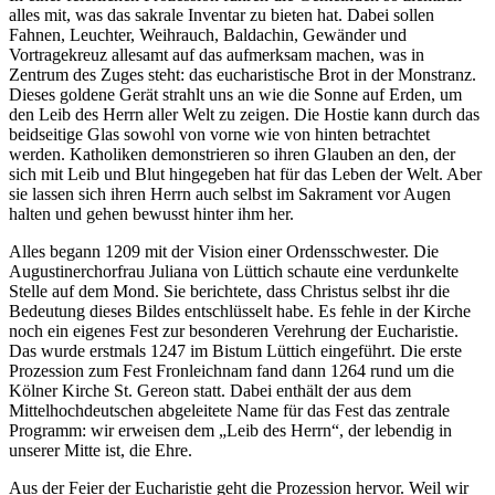
alles mit, was das sakrale Inventar zu bieten hat. Dabei sollen
Fahnen, Leuchter, Weihrauch, Baldachin, Gewänder und
Vortragekreuz allesamt auf das aufmerksam machen, was in
Zentrum des Zuges steht: das eucharistische Brot in der Monstranz.
Dieses goldene Gerät strahlt uns an wie die Sonne auf Erden, um
den Leib des Herrn aller Welt zu zeigen. Die Hostie kann durch das
beidseitige Glas sowohl von vorne wie von hinten betrachtet
werden. Katholiken demonstrieren so ihren Glauben an den, der
sich mit Leib und Blut hingegeben hat für das Leben der Welt. Aber
sie lassen sich ihren Herrn auch selbst im Sakrament vor Augen
halten und gehen bewusst hinter ihm her.
Alles begann 1209 mit der Vision einer Ordensschwester. Die
Augustinerchorfrau Juliana von Lüttich schaute eine verdunkelte
Stelle auf dem Mond. Sie berichtete, dass Christus selbst ihr die
Bedeutung dieses Bildes entschlüsselt habe. Es fehle in der Kirche
noch ein eigenes Fest zur besonderen Verehrung der Eucharistie.
Das wurde erstmals 1247 im Bistum Lüttich eingeführt. Die erste
Prozession zum Fest Fronleichnam fand dann 1264 rund um die
Kölner Kirche St. Gereon statt. Dabei enthält der aus dem
Mittelhochdeutschen abgeleitete Name für das Fest das zentrale
Programm: wir erweisen dem „Leib des Herrn“, der lebendig in
unserer Mitte ist, die Ehre.
Aus der Feier der Eucharistie geht die Prozession hervor. Weil wir