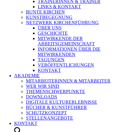
TRAINERINNEN & TRAINER
LINKS & KONTAKT
BUNTE KIRCHEN
KUNSTBEGEGNUNG
NETZWERK KIRCHENFÜHRUNG
ÜBER UNS
GESCHICHTE
MITWIRKENDE DER
ARBEITSGEMEINSCHAFT
INFORMATIONEN ÜBER DIE
MITWIRKENDEN
TAGUNGEN
VERÖFFENTLICHUNGEN
KONTAKT
AKADEMIE
MITARBEITERINNEN & MITARBEITER
WER WIR SIND
THEMENSCHWERPUNKTE
DOWNLOADS
DIGITALE KULTURERLEBNISSE
BÜCHER & KUNSTFÜHRER
SCHUTZKONZEPT
STELLENANGEBOTE
KONTAKT