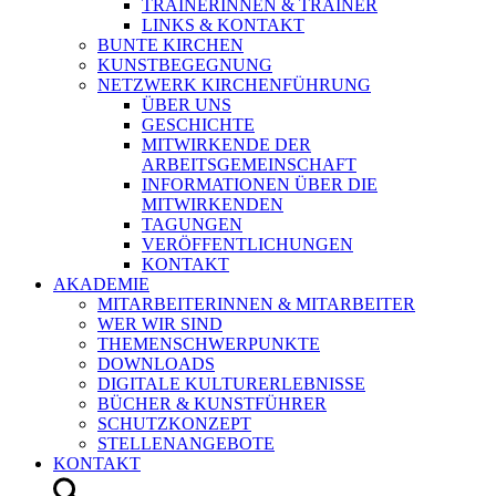
TRAINERINNEN & TRAINER
LINKS & KONTAKT
BUNTE KIRCHEN
KUNSTBEGEGNUNG
NETZWERK KIRCHENFÜHRUNG
ÜBER UNS
GESCHICHTE
MITWIRKENDE DER
ARBEITSGEMEINSCHAFT
INFORMATIONEN ÜBER DIE
MITWIRKENDEN
TAGUNGEN
VERÖFFENTLICHUNGEN
KONTAKT
AKADEMIE
MITARBEITERINNEN & MITARBEITER
WER WIR SIND
THEMENSCHWERPUNKTE
DOWNLOADS
DIGITALE KULTURERLEBNISSE
BÜCHER & KUNSTFÜHRER
SCHUTZKONZEPT
STELLENANGEBOTE
KONTAKT