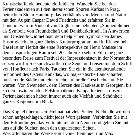
Kunstschaffende bedeutende Jubiläen. Wandeln Sie bei den
Ferienakademien auf den literarischen Spuren Kafkas in Prag,
betrachten Sie in Hamburg das Verhältnis von Mensch und Natur
mit den Augen Caspar David Friedrichs und erfahren Sie in
London, warum Vincent van Gogh seine beliebten „Sonnenblumen“
als Symbole von Freundschaft und Dankbarkeit sah. In Antwerpen
und Oostende widmet man dem belgischen Symbolisten James
Ensor gleich ein ganzjähriges Kulturprogramm und in Riehen bei
Basel ist im Herbst die erste Retrospektive zu Henri Matisse im
deutschsprachigen Raum seit 20 Jahren zu sehen. Für eine ganz
besondere Reise zum Festival der Impressionisten in der Normandie
setzen wir für Sie sprichwörtlich die Segel und reisen mit dem Schiff
von Honfleur nach Paris. Tauchen Sie ein in die atemberaubende
Schönheit des Ostens Kanadas, wo majestätische Landschaften,
pulsierende Städte und eine reiche kulturelle Geschichte auf Sie
warten. Von Swanetien, dem Herzen des Kaukasus in Georgien, bis
zu den faszinierenden Felsformationen Kappadokiens – unsere
Ferienakademien haben immer auch die Vielfalt und Schönheit
ganzer Regionen im Blick.
Das Kapitel über unsere Heimat hat viele Seiten. Nicht alle wurden
schon aufgeschlagen, nicht jedes Wort gelesen. Verbinden Sie mit
den Erkundungen das Vertraute mit dem Neuen und gehen Sie mit
uns auf die Suchen nach den ungelesenen Seiten.
Was offenbaren die Werke von Lyonel Feininger und Max