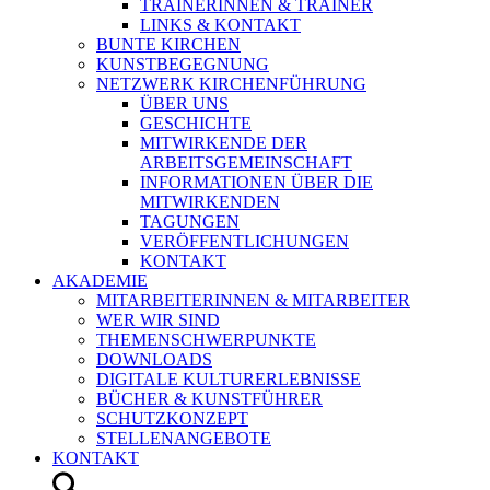
TRAINERINNEN & TRAINER
LINKS & KONTAKT
BUNTE KIRCHEN
KUNSTBEGEGNUNG
NETZWERK KIRCHENFÜHRUNG
ÜBER UNS
GESCHICHTE
MITWIRKENDE DER
ARBEITSGEMEINSCHAFT
INFORMATIONEN ÜBER DIE
MITWIRKENDEN
TAGUNGEN
VERÖFFENTLICHUNGEN
KONTAKT
AKADEMIE
MITARBEITERINNEN & MITARBEITER
WER WIR SIND
THEMENSCHWERPUNKTE
DOWNLOADS
DIGITALE KULTURERLEBNISSE
BÜCHER & KUNSTFÜHRER
SCHUTZKONZEPT
STELLENANGEBOTE
KONTAKT