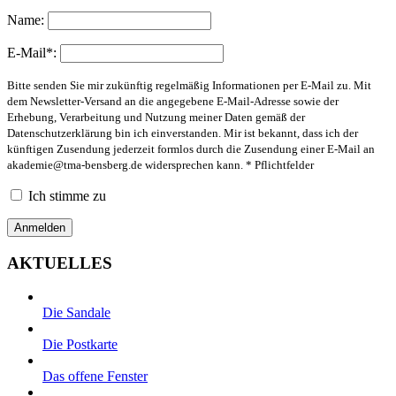
Name:
E-Mail*:
Bitte senden Sie mir zukünftig regelmäßig Informationen per E-Mail zu. Mit
dem Newsletter-Versand an die angegebene E-Mail-Adresse sowie der
Erhebung, Verarbeitung und Nutzung meiner Daten gemäß der
Datenschutzerklärung bin ich einverstanden. Mir ist bekannt, dass ich der
künftigen Zusendung jederzeit formlos durch die Zusendung einer E-Mail an
akademie@tma-bensberg.de
widersprechen kann. * Pflichtfelder
Ich stimme zu
AKTUELLES
Die Sandale
Die Postkarte
Das offene Fenster