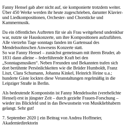
Fanny Hensel gab aber nicht auf, sie komponierte trotzdem weiter.
Über 450 Werke werden ihr heute zugeschrieben, darunter Klavier-
und Liedkompositionen, Orchester- und Chorstücke und
Kammermusik.
Da ein öffentliches Auftreten für sie als Frau weitgehend undenkbar
war, nutzte sie Hauskonzerte, um ihre Kompositionen aufzuführen.
Alle vierzehn Tage sonntags fanden im Gartensaal des
Mendelssohnschen Anwesens Konzerte statt.
So war Fanny Hensel – zunächst gemeinsam mit ihrem Bruder, ab
1831 dann alleine – federführende Kraft bei den
„Sonntagsmusiken“. Neben Freunden und Bekannten trafen sich
dort berühmte Persönlichkeiten wie die Brüder Humboldt, Franz
Liszt, Clara Schumann, Johanna Kinkel, Heinrich Heine u.a.;
hunderte Gäste lockten diese Veranstaltungen regelmäßig in die
Leipziger Straße in Berlin.
Als bedeutende Komponistin ist Fanny Mendelssohn (verehelichte
Hensel) erst in jüngster Zeit – durch gezielte Frauen-Forschung –
wieder ins Blickfeld und in das Bewusstsein von Musikliebhabern
gelangt. Sehr gut!
7. September 2020 || ein Beitrag von Andrea Hoffmeier,
Akademiedirektorin