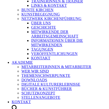
TRAINERINNEN & TRAINER
LINKS & KONTAKT
BUNTE KIRCHEN
KUNSTBEGEGNUNG
NETZWERK KIRCHENFÜHRUNG
ÜBER UNS
GESCHICHTE
MITWIRKENDE DER
ARBEITSGEMEINSCHAFT
INFORMATIONEN ÜBER DIE
MITWIRKENDEN
TAGUNGEN
VERÖFFENTLICHUNGEN
KONTAKT
AKADEMIE
MITARBEITERINNEN & MITARBEITER
WER WIR SIND
THEMENSCHWERPUNKTE
DOWNLOADS
DIGITALE KULTURERLEBNISSE
BÜCHER & KUNSTFÜHRER
SCHUTZKONZEPT
STELLENANGEBOTE
KONTAKT