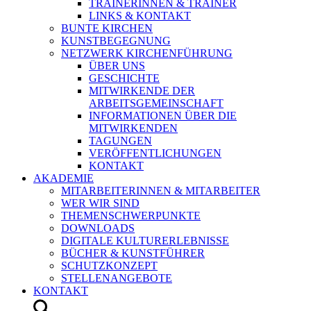
TRAINERINNEN & TRAINER
LINKS & KONTAKT
BUNTE KIRCHEN
KUNSTBEGEGNUNG
NETZWERK KIRCHENFÜHRUNG
ÜBER UNS
GESCHICHTE
MITWIRKENDE DER
ARBEITSGEMEINSCHAFT
INFORMATIONEN ÜBER DIE
MITWIRKENDEN
TAGUNGEN
VERÖFFENTLICHUNGEN
KONTAKT
AKADEMIE
MITARBEITERINNEN & MITARBEITER
WER WIR SIND
THEMENSCHWERPUNKTE
DOWNLOADS
DIGITALE KULTURERLEBNISSE
BÜCHER & KUNSTFÜHRER
SCHUTZKONZEPT
STELLENANGEBOTE
KONTAKT