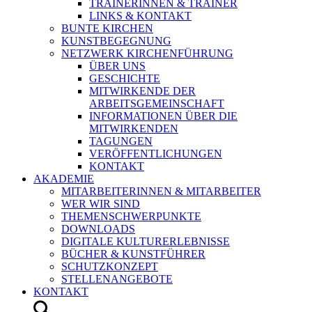
TRAINERINNEN & TRAINER
LINKS & KONTAKT
BUNTE KIRCHEN
KUNSTBEGEGNUNG
NETZWERK KIRCHENFÜHRUNG
ÜBER UNS
GESCHICHTE
MITWIRKENDE DER
ARBEITSGEMEINSCHAFT
INFORMATIONEN ÜBER DIE
MITWIRKENDEN
TAGUNGEN
VERÖFFENTLICHUNGEN
KONTAKT
AKADEMIE
MITARBEITERINNEN & MITARBEITER
WER WIR SIND
THEMENSCHWERPUNKTE
DOWNLOADS
DIGITALE KULTURERLEBNISSE
BÜCHER & KUNSTFÜHRER
SCHUTZKONZEPT
STELLENANGEBOTE
KONTAKT