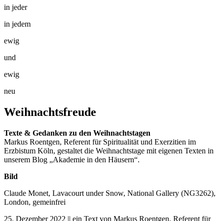
in jeder
in jedem
ewig
und
ewig
neu
Weihnachtsfreude
Texte & Gedanken zu den Weihnachtstagen
Markus Roentgen, Referent für Spiritualität und Exerzitien im
Erzbistum Köln, gestaltet die Weihnachtstage mit eigenen Texten in
unserem Blog „Akademie in den Häusern“.
Bild
Claude Monet, Lavacourt under Snow, National Gallery (NG3262),
London, gemeinfrei
25. Dezember 2022 || ein Text von Markus Roentgen, Referent für