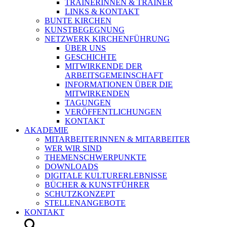
TRAINERINNEN & TRAINER
LINKS & KONTAKT
BUNTE KIRCHEN
KUNSTBEGEGNUNG
NETZWERK KIRCHENFÜHRUNG
ÜBER UNS
GESCHICHTE
MITWIRKENDE DER
ARBEITSGEMEINSCHAFT
INFORMATIONEN ÜBER DIE
MITWIRKENDEN
TAGUNGEN
VERÖFFENTLICHUNGEN
KONTAKT
AKADEMIE
MITARBEITERINNEN & MITARBEITER
WER WIR SIND
THEMENSCHWERPUNKTE
DOWNLOADS
DIGITALE KULTURERLEBNISSE
BÜCHER & KUNSTFÜHRER
SCHUTZKONZEPT
STELLENANGEBOTE
KONTAKT