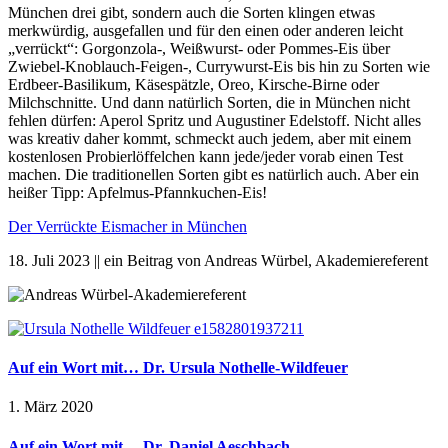
München drei gibt, sondern auch die Sorten klingen etwas
merkwürdig, ausgefallen und für den einen oder anderen leicht
„verrückt“: Gorgonzola-, Weißwurst- oder Pommes-Eis über
Zwiebel-Knoblauch-Feigen-, Currywurst-Eis bis hin zu Sorten wie
Erdbeer-Basilikum, Käsespätzle, Oreo, Kirsche-Birne oder
Milchschnitte. Und dann natürlich Sorten, die in München nicht
fehlen dürfen: Aperol Spritz und Augustiner Edelstoff. Nicht alles
was kreativ daher kommt, schmeckt auch jedem, aber mit einem
kostenlosen Probierlöffelchen kann jede/jeder vorab einen Test
machen. Die traditionellen Sorten gibt es natürlich auch. Aber ein
heißer Tipp: Apfelmus-Pfannkuchen-Eis!
Der Verrückte Eismacher in München
18. Juli 2023 || ein Beitrag von Andreas Würbel, Akademiereferent
Auf ein Wort mit… Dr. Ursula Nothelle-Wildfeuer
1. März 2020
Auf ein Wort mit… Dr. Daniel Aeschbach