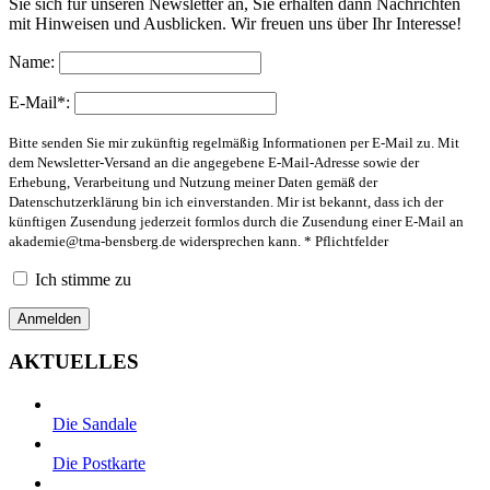
Sie sich für unseren Newsletter an, Sie erhalten dann Nachrichten
mit Hinweisen und Ausblicken. Wir freuen uns über Ihr Interesse!
Name:
E-Mail*:
Bitte senden Sie mir zukünftig regelmäßig Informationen per E-Mail zu. Mit
dem Newsletter-Versand an die angegebene E-Mail-Adresse sowie der
Erhebung, Verarbeitung und Nutzung meiner Daten gemäß der
Datenschutzerklärung bin ich einverstanden. Mir ist bekannt, dass ich der
künftigen Zusendung jederzeit formlos durch die Zusendung einer E-Mail an
akademie@tma-bensberg.de
widersprechen kann. * Pflichtfelder
Ich stimme zu
AKTUELLES
Die Sandale
Die Postkarte