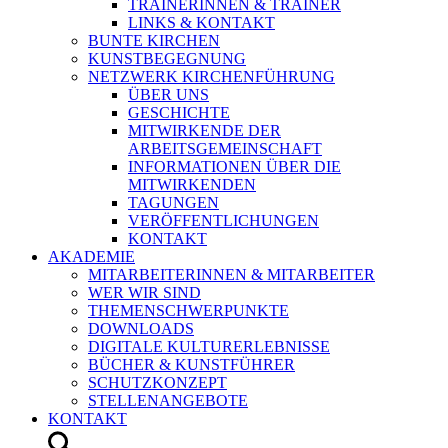
TRAINERINNEN & TRAINER
LINKS & KONTAKT
BUNTE KIRCHEN
KUNSTBEGEGNUNG
NETZWERK KIRCHENFÜHRUNG
ÜBER UNS
GESCHICHTE
MITWIRKENDE DER
ARBEITSGEMEINSCHAFT
INFORMATIONEN ÜBER DIE
MITWIRKENDEN
TAGUNGEN
VERÖFFENTLICHUNGEN
KONTAKT
AKADEMIE
MITARBEITERINNEN & MITARBEITER
WER WIR SIND
THEMENSCHWERPUNKTE
DOWNLOADS
DIGITALE KULTURERLEBNISSE
BÜCHER & KUNSTFÜHRER
SCHUTZKONZEPT
STELLENANGEBOTE
KONTAKT