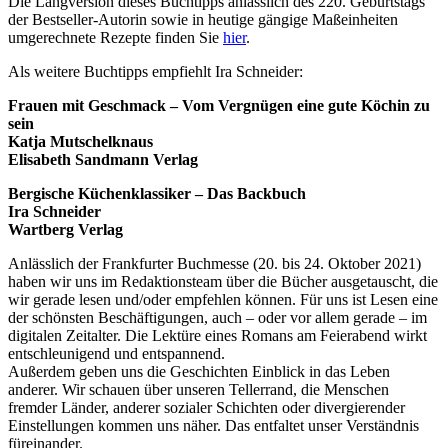
Die Langversion dieses Buchtipps anlässlich des 220. Geburtstags
der Bestseller-Autorin sowie in heutige gängige Maßeinheiten
umgerechnete Rezepte finden Sie
hier
.
Als weitere Buchtipps empfiehlt Ira Schneider:
Frauen mit Geschmack – Vom Vergnügen eine gute Köchin zu
sein
Katja Mutschelknaus
Elisabeth Sandmann Verlag
Bergische Küchenklassiker – Das Backbuch
Ira Schneider
Wartberg Verlag
Anlässlich der Frankfurter Buchmesse (20. bis 24. Oktober 2021)
haben wir uns im Redaktionsteam über die Bücher ausgetauscht, die
wir gerade lesen und/oder empfehlen können. Für uns ist Lesen eine
der schönsten Beschäftigungen, auch – oder vor allem gerade – im
digitalen Zeitalter. Die Lektüre eines Romans am Feierabend wirkt
entschleunigend und entspannend.
Außerdem geben uns die Geschichten Einblick in das Leben
anderer. Wir schauen über unseren Tellerrand, die Menschen
fremder Länder, anderer sozialer Schichten oder divergierender
Einstellungen kommen uns näher. Das entfaltet unser Verständnis
füreinander.