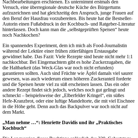
Nachbearbeitungen erschienen. Es unternimmt erstmals den
Versuch, eine überregionale deutsche Küche des Bürgertums
aufzuzeichnen und hat gleichzeitig den Anspruch, junge Frauen auf
den Beruf der Hausfrau vorzubereiten. Bis heute hat die Bestseller-
Autorin einen Fußabdruck in der Kochbuch- und Ratgeber-Literatur
hinterlassen. Doch kann man die „selbstgeprüften Speisen“ heute
noch Nachkochen?
Ein spannendes Experiment, dem ich mich als Food-Journalistin
während der Lektüre einer frühen zitierfähigen Erstausgabe
gewidmet habe. Das Fazit: Viele Rezepte sind heute nicht mehr 1:1
nachkochbar. Bei Eingemachtem gibt es hohe Zuckerzugaben, die
die Haltbarkeit (das Weck-Glas war noch nicht erfunden)
garantieren sollten. Auch sind Früchte wie Äpfel damals viel saurer
gewesen, was auch wiederum einen höheren Zuckeranteil forderte
und die Speisen heute viel zu süß erscheinen lassen. Das ein oder
andere Rezept findet sich jedoch, welches noch gut gelingt und
schmeckt – beispielsweise der „Elberfelder Kringel“, ein süßes
Hefe-Kranzbrot, oder eine luftige Mandeltorte, die mit viel Eischnee
in die Höhe geht. Denn auch das Backpulver war noch nicht auf
dem Markt.
„Man nehme …“: Henriette Davidis und ihr „Praktisches
Kochbuch“