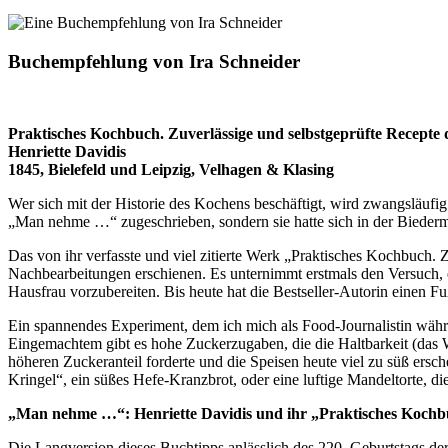
Buchempfehlung von Ira Schneider
Praktisches Kochbuch. Zuverlässige und selbstgeprüfte Recepte
Henriette Davidis
1845, Bielefeld und Leipzig, Velhagen & Klasing
Wer sich mit der Historie des Kochens beschäftigt, wird zwangsläufi
„Man nehme …“ zugeschrieben, sondern sie hatte sich in der Biederme
Das von ihr verfasste und viel zitierte Werk „Praktisches Kochbuch.
Nachbearbeitungen erschienen. Es unternimmt erstmals den Versuch, 
Hausfrau vorzubereiten. Bis heute hat die Bestseller-Autorin einen
Ein spannendes Experiment, dem ich mich als Food-Journalistin währe
Eingemachtem gibt es hohe Zuckerzugaben, die die Haltbarkeit (das 
höheren Zuckeranteil forderte und die Speisen heute viel zu süß ersch
Kringel“, ein süßes Hefe-Kranzbrot, oder eine luftige Mandeltorte, d
„Man nehme …“: Henriette Davidis und ihr „Praktisches Koch
Die Langversion dieses Buchtipps anlässlich des 220. Geburtstags de