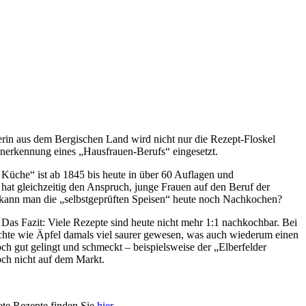
rerin aus dem Bergischen Land wird nicht nur die Rezept-Floskel
Anerkennung eines „Hausfrauen-Berufs“ eingesetzt.
 Küche“ ist ab 1845 bis heute in über 60 Auflagen und
at gleichzeitig den Anspruch, junge Frauen auf den Beruf der
h kann man die „selbstgeprüften Speisen“ heute noch Nachkochen?
Das Fazit: Viele Rezepte sind heute nicht mehr 1:1 nachkochbar. Bei
üchte wie Äpfel damals viel saurer gewesen, was auch wiederum einen
och gut gelingt und schmeckt – beispielsweise der „Elberfelder
och nicht auf dem Markt.
ete Rezepte finden Sie
hier
.