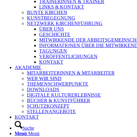
TRAINERINNEN & TRAINER
LINKS & KONTAKT
BUNTE KIRCHEN
KUNSTBEGEGNUNG
NETZWERK KIRCHENFÜHRUNG
ÜBER UNS
GESCHICHTE
MITWIRKENDE DER ARBEITSGEMEINSCH
INFORMATIONEN ÜBER DIE MITWIRKEN
TAGUNGEN
VERÖFFENTLICHUNGEN
KONTAKT
AKADEMIE
MITARBEITERINNEN & MITARBEITER
WER WIR SIND
THEMENSCHWERPUNKTE
DOWNLOADS
DIGITALE KULTURERLEBNISSE
BÜCHER & KUNSTFÜHRER
SCHUTZKONZEPT
STELLENANGEBOTE
KONTAKT
Suche
Menü
Menü