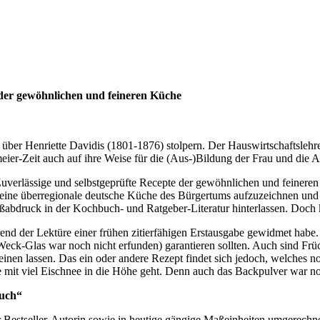
 der gewöhnlichen und feineren Küche
g über Henriette Davidis (1801-1876) stolpern. Der Hauswirtschaftsleh
ier-Zeit auch auf ihre Weise für die (Aus-)Bildung der Frau und die 
 Zuverlässige und selbstgeprüfte Recepte der gewöhnlichen und feineren
eine überregionale deutsche Küche des Bürgertums aufzuzeichnen und h
 Fußabdruck in der Kochbuch- und Ratgeber-Literatur hinterlassen. Doc
nd der Lektüre einer frühen zitierfähigen Erstausgabe gewidmet habe. 
Weck-Glas war noch nicht erfunden) garantieren sollten. Auch sind Fr
einen lassen. Das ein oder andere Rezept findet sich jedoch, welches n
ie mit viel Eischnee in die Höhe geht. Denn auch das Backpulver war n
buch“
r Bestseller-Autorin sowie in heutige gängige Maßeinheiten umgerechn