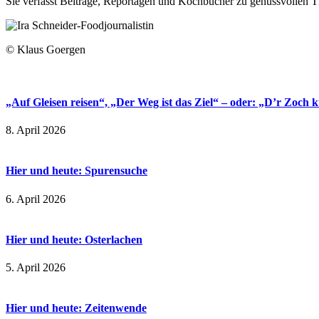
Sie verfasst Beiträge, Reportagen und Kochbücher zu genussvollen 
© Klaus Goergen
„Auf Gleisen reisen“, „Der Weg ist das Ziel“ – oder: „D’r Zoch k
8. April 2026
Hier und heute: Spurensuche
6. April 2026
Hier und heute: Osterlachen
5. April 2026
Hier und heute: Zeitenwende