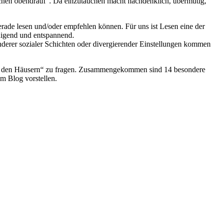
chen obendrauf“. Da einzutauchen macht nachdenklich, übermütig,
rade lesen und/oder empfehlen können. Für uns ist Lesen eine der
unigend und entspannend.
derer sozialer Schichten oder divergierender Einstellungen kommen
 in den Häusern“ zu fragen. Zusammengekommen sind 14 besondere
m Blog vorstellen.