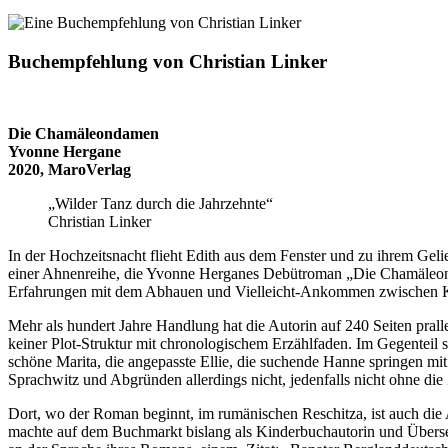
Buchempfehlung von Christian Linker
Die Chamäleondamen
Yvonne Hergane
2020, MaroVerlag
„Wilder Tanz durch die Jahrzehnte“
Christian Linker
In der Hochzeitsnacht flieht Edith aus dem Fenster und zu ihrem Gelie
einer Ahnenreihe, die Yvonne Herganes Debütroman „Die Chamäleonda
Erfahrungen mit dem Abhauen und Vielleicht-Ankommen zwischen Kr
Mehr als hundert Jahre Handlung hat die Autorin auf 240 Seiten pralle
keiner Plot-Struktur mit chronologischem Erzählfaden. Im Gegenteil s
schöne Marita, die angepasste Ellie, die suchende Hanne springen mi
Sprachwitz und Abgründen allerdings nicht, jedenfalls nicht ohne di
Dort, wo der Roman beginnt, im rumänischen Reschitza, ist auch di
machte auf dem Buchmarkt bislang als Kinderbuchautorin und Übersetz