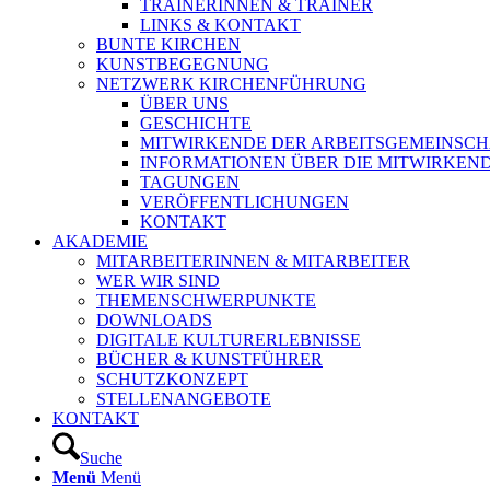
TRAINERINNEN & TRAINER
LINKS & KONTAKT
BUNTE KIRCHEN
KUNSTBEGEGNUNG
NETZWERK KIRCHENFÜHRUNG
ÜBER UNS
GESCHICHTE
MITWIRKENDE DER ARBEITSGEMEINSCH
INFORMATIONEN ÜBER DIE MITWIRKEN
TAGUNGEN
VERÖFFENTLICHUNGEN
KONTAKT
AKADEMIE
MITARBEITERINNEN & MITARBEITER
WER WIR SIND
THEMENSCHWERPUNKTE
DOWNLOADS
DIGITALE KULTURERLEBNISSE
BÜCHER & KUNSTFÜHRER
SCHUTZKONZEPT
STELLENANGEBOTE
KONTAKT
Suche
Menü
Menü