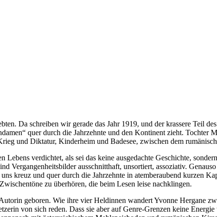
bten. Da schreiben wir gerade das Jahr 1919, und der krassere Teil des 
men“ quer durch die Jahrzehnte und den Kontinent zieht. Tochter Mar
ieg und Diktatur, Kinderheim und Badesee, zwischen dem rumänisch
n Lebens verdichtet, als sei das keine ausgedachte Geschichte, sondern
ind Vergangenheitsbilder ausschnitthaft, unsortiert, assoziativ. Genau
t uns kreuz und quer durch die Jahrzehnte in atemberaubend kurzen Kap
e Zwischentöne zu überhören, die beim Lesen leise nachklingen.
e Autorin geboren. Wie ihre vier Heldinnen wandert Yvonne Hergane zw
erin von sich reden. Dass sie aber auf Genre-Grenzen keine Energie v