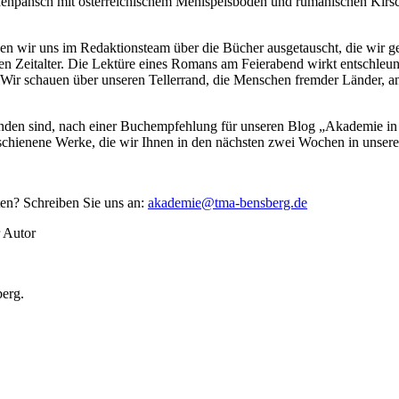
chenpansch mit österreichischem Mehlspeisboden und rumänischen Kirs
en wir uns im Redaktionsteam über die Bücher ausgetauscht, die wir ge
len Zeitalter. Die Lektüre eines Romans am Feierabend wirkt entschle
Wir schauen über unseren Tellerrand, die Menschen fremder Länder, an
rbunden sind, nach einer Buchempfehlung für unseren Blog „Akademie
chienene Werke, die wir Ihnen in den nächsten zwei Wochen in unsere
en? Schreiben Sie uns an:
akademie@tma-bensberg.de
r Autor
erg.