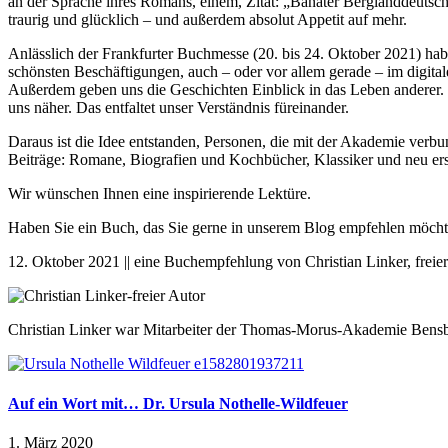
an der Sprache ihres Romans, einem, Zitat: „Banater Berglanddeuts
traurig und glücklich – und außerdem absolut Appetit auf mehr.
Anlässlich der Frankfurter Buchmesse (20. bis 24. Oktober 2021) hab
schönsten Beschäftigungen, auch – oder vor allem gerade – im digita
Außerdem geben uns die Geschichten Einblick in das Leben anderer. 
uns näher. Das entfaltet unser Verständnis füreinander.
Daraus ist die Idee entstanden, Personen, die mit der Akademie ve
Beiträge: Romane, Biografien und Kochbücher, Klassiker und neu ers
Wir wünschen Ihnen eine inspirierende Lektüre.
Haben Sie ein Buch, das Sie gerne in unserem Blog empfehlen möcht
12. Oktober 2021 || eine Buchempfehlung von Christian Linker, freie
Christian Linker war Mitarbeiter der Thomas-Morus-Akademie Bensb
Auf ein Wort mit… Dr. Ursula Nothelle-Wildfeuer
1. März 2020