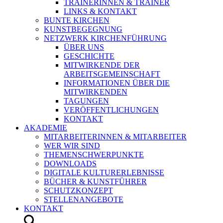
TRAINERINNEN & TRAINER
LINKS & KONTAKT
BUNTE KIRCHEN
KUNSTBEGEGNUNG
NETZWERK KIRCHENFÜHRUNG
ÜBER UNS
GESCHICHTE
MITWIRKENDE DER
ARBEITSGEMEINSCHAFT
INFORMATIONEN ÜBER DIE
MITWIRKENDEN
TAGUNGEN
VERÖFFENTLICHUNGEN
KONTAKT
AKADEMIE
MITARBEITERINNEN & MITARBEITER
WER WIR SIND
THEMENSCHWERPUNKTE
DOWNLOADS
DIGITALE KULTURERLEBNISSE
BÜCHER & KUNSTFÜHRER
SCHUTZKONZEPT
STELLENANGEBOTE
KONTAKT