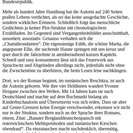
Bundesrepublik.
Mehr als hundert Jahre Handlung hat die Autorin auf 240 Seiten
prallen Lebens verdichtet, als sei das keine ausgedachte Geschichte,
sondern wirkliches Erinnern. Schließlich folgt das menschliche
Gedächtnis ja keiner Plot-Struktur mit chronologischem
Erzählfaden. Im Gegenteil sind Vergangenheitsbilder ausschnitthaft,
unsortiert, assoziativ. Genauso verhalten sich die
„Chamäleondamen“: Die eigensinnige Edith, die schöne Marita, die
angepasste Ellie, die suchende Hanne springen mit uns kreuz und
quer durch die Jahrzehnte in atemberaubend kurzen Kapiteln.
Schnell und easy konsumieren lässt sich das Feuerwerk aus
Sprachwitz und Abgründen allerdings nicht, jedenfalls nicht ohne
die Zwischentöne zu überhören, die beim Lesen leise nachklingen.
Dort, wo der Roman beginnt, im rumänischen Reschitza, ist auch
die Autorin geboren. Wie ihre vier Heldinnen wandert Yvonne
Hergane zwischen den Welten. Mit 14 Jahren kam sie nach
Deutschland und machte auf dem Buchmarkt bislang als
Kinderbuchautorin und Übersetzerin von sich reden. Dass sie aber
auf Genre-Grenzen keine Energie verschwendet, erkennen wir nicht
nur in der Struktur, sondern auch an der Sprache ihres Romans,
einem, Zitat: „Banater Berglanddeutschenpansch mit
österreichischem Mehlspeisboden und rumänischen Kirschen
obendrauf“. Da einzutauchen macht nachdenklich, übermütig,