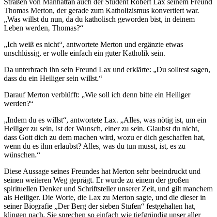
Straßen von Manhattan auch der Student Robert Lax seinem Freund
Thomas Merton, der gerade zum Katholizismus konvertiert war.
„Was willst du nun, da du katholisch geworden bist, in deinem
Leben werden, Thomas?“
„Ich weiß es nicht“, antwortete Merton und ergänzte etwas
unschlüssig, er wolle einfach ein guter Katholik sein.
Da unterbrach ihn sein Freund Lax und erklärte: „Du solltest sagen,
dass du ein Heiliger sein willst.“
Darauf Merton verblüfft: „Wie soll ich denn bitte ein Heiliger
werden?“
„Indem du es willst“, antwortete Lax. „Alles, was nötig ist, um ein
Heiliger zu sein, ist der Wunsch, einer zu sein. Glaubst du nicht,
dass Gott dich zu dem machen wird, wozu er dich geschaffen hat,
wenn du es ihm erlaubst? Alles, was du tun musst, ist, es zu
wünschen.“
Diese Aussage seines Freundes hat Merton sehr beeindruckt und
seinen weiteren Weg geprägt. Er wurde zu einem der großen
spirituellen Denker und Schriftsteller unserer Zeit, und gilt manchem
als Heiliger. Die Worte, die Lax zu Merton sagte, und die dieser in
seiner Biografie „Der Berg der sieben Stufen“ festgehalten hat,
klingen nach. Sie sprechen so einfach wie tiefgründig unser aller