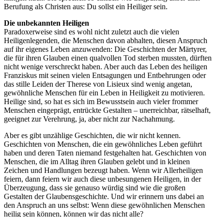
Berufung als Christen aus: Du sollst ein Heiliger sein.
Die unbekannten Heiligen
Paradoxerweise sind es wohl nicht zuletzt auch die vielen
Heiligenlegenden, die Menschen davon abhalten, diesen Anspruch
auf ihr eigenes Leben anzuwenden: Die Geschichten der Märtyrer,
die für ihren Glauben einen qualvollen Tod sterben mussten, dürften
nicht wenige verschreckt haben. Aber auch das Leben des heiligen
Franziskus mit seinen vielen Entsagungen und Entbehrungen oder
das stille Leiden der Therese von Lisieux sind wenig angetan,
gewöhnliche Menschen für ein Leben in Heiligkeit zu motivieren.
Heilige sind, so hat es sich im Bewusstsein auch vieler frommer
Menschen eingeprägt, entrückte Gestalten – unerreichbar, rätselhaft,
geeignet zur Verehrung, ja, aber nicht zur Nachahmung.
Aber es gibt unzählige Geschichten, die wir nicht kennen.
Geschichten von Menschen, die ein gewöhnliches Leben geführt
haben und deren Taten niemand festgehalten hat. Geschichten von
Menschen, die im Alltag ihren Glauben gelebt und in kleinen
Zeichen und Handlungen bezeugt haben. Wenn wir Allerheiligen
feiern, dann feiern wir auch diese unbesungenen Heiligen, in der
Überzeugung, dass sie genauso würdig sind wie die großen
Gestalten der Glaubensgeschichte. Und wir erinnern uns dabei an
den Anspruch an uns selbst: Wenn diese gewöhnlichen Menschen
heilig sein können, können wir das nicht alle?