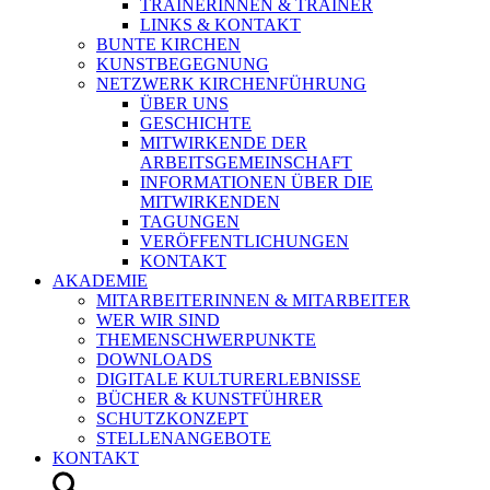
TRAINERINNEN & TRAINER
LINKS & KONTAKT
BUNTE KIRCHEN
KUNSTBEGEGNUNG
NETZWERK KIRCHENFÜHRUNG
ÜBER UNS
GESCHICHTE
MITWIRKENDE DER
ARBEITSGEMEINSCHAFT
INFORMATIONEN ÜBER DIE
MITWIRKENDEN
TAGUNGEN
VERÖFFENTLICHUNGEN
KONTAKT
AKADEMIE
MITARBEITERINNEN & MITARBEITER
WER WIR SIND
THEMENSCHWERPUNKTE
DOWNLOADS
DIGITALE KULTURERLEBNISSE
BÜCHER & KUNSTFÜHRER
SCHUTZKONZEPT
STELLENANGEBOTE
KONTAKT