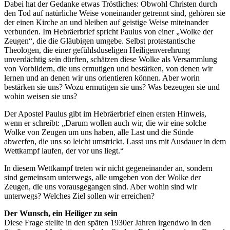
Dabei hat der Gedanke etwas Tröstliches: Obwohl Christen durch
den Tod auf natürliche Weise voneinander getrennt sind, gehören sie
der einen Kirche an und bleiben auf geistige Weise miteinander
verbunden. Im Hebräerbrief spricht Paulus von einer „Wolke der
Zeugen“, die die Gläubigen umgebe. Selbst protestantische
Theologen, die einer gefühlsduseligen Heiligenverehrung
unverdächtig sein dürften, schätzen diese Wolke als Versammlung
von Vorbildern, die uns ermutigen und bestärken, von denen wir
lernen und an denen wir uns orientieren können. Aber worin
bestärken sie uns? Wozu ermutigen sie uns? Was bezeugen sie und
wohin weisen sie uns?
Der Apostel Paulus gibt im Hebräerbrief einen ersten Hinweis,
wenn er schreibt: „Darum wollen auch wir, die wir eine solche
Wolke von Zeugen um uns haben, alle Last und die Sünde
abwerfen, die uns so leicht umstrickt. Lasst uns mit Ausdauer in dem
Wettkampf laufen, der vor uns liegt.“
In diesem Wettkampf treten wir nicht gegeneinander an, sondern
sind gemeinsam unterwegs, alle umgeben von der Wolke der
Zeugen, die uns vorausgegangen sind. Aber wohin sind wir
unterwegs? Welches Ziel sollen wir erreichen?
Der Wunsch, ein Heiliger zu sein
Diese Frage stellte in den späten 1930er Jahren irgendwo in den