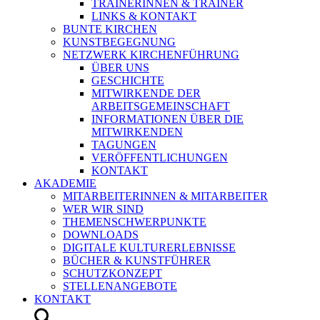
TRAINERINNEN & TRAINER
LINKS & KONTAKT
BUNTE KIRCHEN
KUNSTBEGEGNUNG
NETZWERK KIRCHENFÜHRUNG
ÜBER UNS
GESCHICHTE
MITWIRKENDE DER
ARBEITSGEMEINSCHAFT
INFORMATIONEN ÜBER DIE
MITWIRKENDEN
TAGUNGEN
VERÖFFENTLICHUNGEN
KONTAKT
AKADEMIE
MITARBEITERINNEN & MITARBEITER
WER WIR SIND
THEMENSCHWERPUNKTE
DOWNLOADS
DIGITALE KULTURERLEBNISSE
BÜCHER & KUNSTFÜHRER
SCHUTZKONZEPT
STELLENANGEBOTE
KONTAKT