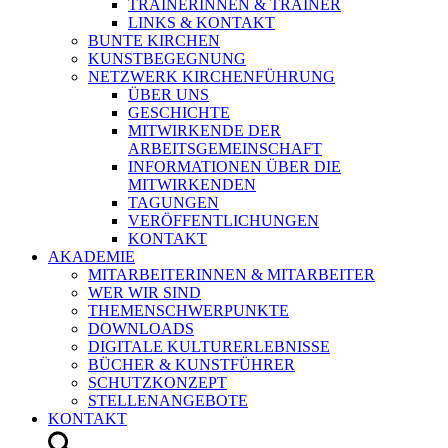
TRAINERINNEN & TRAINER
LINKS & KONTAKT
BUNTE KIRCHEN
KUNSTBEGEGNUNG
NETZWERK KIRCHENFÜHRUNG
ÜBER UNS
GESCHICHTE
MITWIRKENDE DER
ARBEITSGEMEINSCHAFT
INFORMATIONEN ÜBER DIE
MITWIRKENDEN
TAGUNGEN
VERÖFFENTLICHUNGEN
KONTAKT
AKADEMIE
MITARBEITERINNEN & MITARBEITER
WER WIR SIND
THEMENSCHWERPUNKTE
DOWNLOADS
DIGITALE KULTURERLEBNISSE
BÜCHER & KUNSTFÜHRER
SCHUTZKONZEPT
STELLENANGEBOTE
KONTAKT