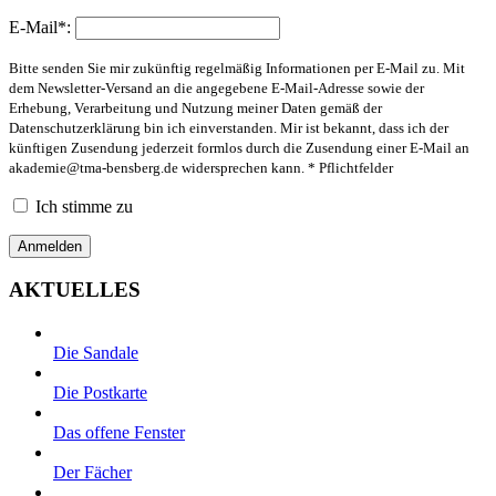
E-Mail*:
Bitte senden Sie mir zukünftig regelmäßig Informationen per E-Mail zu. Mit
dem Newsletter-Versand an die angegebene E-Mail-Adresse sowie der
Erhebung, Verarbeitung und Nutzung meiner Daten gemäß der
Datenschutzerklärung bin ich einverstanden. Mir ist bekannt, dass ich der
künftigen Zusendung jederzeit formlos durch die Zusendung einer E-Mail an
akademie@tma-bensberg.de
widersprechen kann. * Pflichtfelder
Ich stimme zu
AKTUELLES
Die Sandale
Die Postkarte
Das offene Fenster
Der Fächer