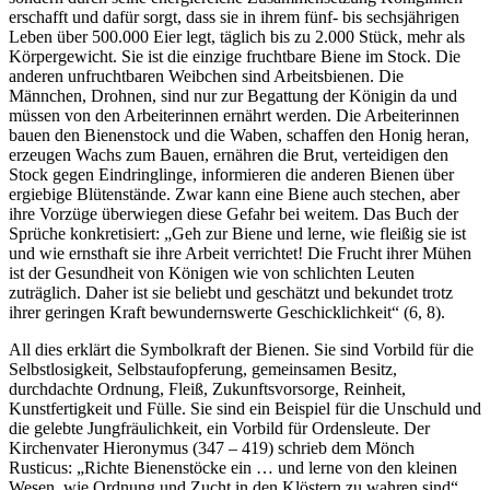
erschafft und dafür sorgt, dass sie in ihrem fünf- bis sechsjährigen
Leben über 500.000 Eier legt, täglich bis zu 2.000 Stück, mehr als
Körpergewicht. Sie ist die einzige fruchtbare Biene im Stock. Die
anderen unfruchtbaren Weibchen sind Arbeitsbienen. Die
Männchen, Drohnen, sind nur zur Begattung der Königin da und
müssen von den Arbeiterinnen ernährt werden. Die Arbeiterinnen
bauen den Bienenstock und die Waben, schaffen den Honig heran,
erzeugen Wachs zum Bauen, ernähren die Brut, verteidigen den
Stock gegen Eindringlinge, informieren die anderen Bienen über
ergiebige Blütenstände. Zwar kann eine Biene auch stechen, aber
ihre Vorzüge überwiegen diese Gefahr bei weitem. Das Buch der
Sprüche konkretisiert: „Geh zur Biene und lerne, wie fleißig sie ist
und wie ernsthaft sie ihre Arbeit verrichtet! Die Frucht ihrer Mühen
ist der Gesundheit von Königen wie von schlichten Leuten
zuträglich. Daher ist sie beliebt und geschätzt und bekundet trotz
ihrer geringen Kraft bewundernswerte Geschicklichkeit“ (6, 8).
All dies erklärt die Symbolkraft der Bienen. Sie sind Vorbild für die
Selbstlosigkeit, Selbstaufopferung, gemeinsamen Besitz,
durchdachte Ordnung, Fleiß, Zukunftsvorsorge, Reinheit,
Kunstfertigkeit und Fülle. Sie sind ein Beispiel für die Unschuld und
die gelebte Jungfräulichkeit, ein Vorbild für Ordensleute. Der
Kirchenvater Hieronymus (347 – 419) schrieb dem Mönch
Rusticus: „Richte Bienenstöcke ein … und lerne von den kleinen
Wesen, wie Ordnung und Zucht in den Klöstern zu wahren sind“.