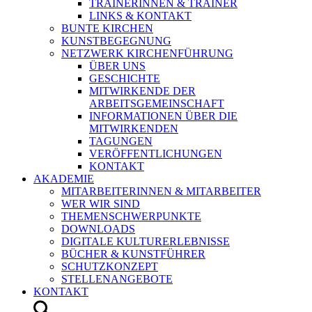
TRAINERINNEN & TRAINER
LINKS & KONTAKT
BUNTE KIRCHEN
KUNSTBEGEGNUNG
NETZWERK KIRCHENFÜHRUNG
ÜBER UNS
GESCHICHTE
MITWIRKENDE DER
ARBEITSGEMEINSCHAFT
INFORMATIONEN ÜBER DIE
MITWIRKENDEN
TAGUNGEN
VERÖFFENTLICHUNGEN
KONTAKT
AKADEMIE
MITARBEITERINNEN & MITARBEITER
WER WIR SIND
THEMENSCHWERPUNKTE
DOWNLOADS
DIGITALE KULTURERLEBNISSE
BÜCHER & KUNSTFÜHRER
SCHUTZKONZEPT
STELLENANGEBOTE
KONTAKT