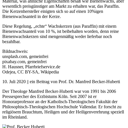
Material, was ähnliche Eigenschaften besaß wie Bienenwachs, aber
wesentlich preisgünstiger am Markt zu erhalten war, das Paraffin.
Die Kerzenhersteller einigten sich so auf einen 10%igen
Bienenwachsanteil in der Kerze.
Diese Regelung, „echte“ Wachskerzen (aus Paraffin) mit einem
Bienenwachsanteil von 10 %, ist beibehalten worden, denn reine
Bienenwachskerzen sind mengenmäßig weder lieferbar noch
bezahlbar.
Bildnachweis:
unsplash.com, gemeinfrei
pixabay.com, gemeinfrei
H. Hausner, Pfarrbriefservice.de
Odejea, CC BY-SA, Wikipedia
10. Juli 2020 || ein Beitrag von Prof. Dr. Manfred Becker-Huberti
Der Theologe Manfred Becker-Huberti war von 1991 bis 2006
Pressesprecher des Erzbistums Köln. Seit 2007 ist er
Honorarprofessor an der Katholisch-Theologischen Fakultät der
Philosophisch-Theologischen Hochschule Vallendar. Er forscht zu
religiösem Brauchtum, Heiligen und der Heiligenverehrung speziell
im Rheinland.