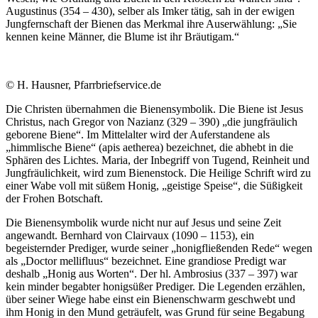
Augustinus (354 – 430), selber als Imker tätig, sah in der ewigen
Jungfernschaft der Bienen das Merkmal ihre Auserwählung: „Sie
kennen keine Männer, die Blume ist ihr Bräutigam.“
© H. Hausner, Pfarrbriefservice.de
Die Christen übernahmen die Bienensymbolik. Die Biene ist Jesus
Christus, nach Gregor von Nazianz (329 – 390) „die jungfräulich
geborene Biene“. Im Mittelalter wird der Auferstandene als
„himmlische Biene“ (apis aetherea) bezeichnet, die abhebt in die
Sphären des Lichtes. Maria, der Inbegriff von Tugend, Reinheit und
Jungfräulichkeit, wird zum Bienenstock. Die Heilige Schrift wird zu
einer Wabe voll mit süßem Honig, „geistige Speise“, die Süßigkeit
der Frohen Botschaft.
Die Bienensymbolik wurde nicht nur auf Jesus und seine Zeit
angewandt. Bernhard von Clairvaux (1090 – 1153), ein
begeisternder Prediger, wurde seiner „honigfließenden Rede“ wegen
als „Doctor mellifluus“ bezeichnet. Eine grandiose Predigt war
deshalb „Honig aus Worten“. Der hl. Ambrosius (337 – 397) war
kein minder begabter honigsüßer Prediger. Die Legenden erzählen,
über seiner Wiege habe einst ein Bienenschwarm geschwebt und
ihm Honig in den Mund geträufelt, was Grund für seine Begabung