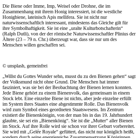
Die Biene oder Imme, Imp, Weisel oder Drohne, die im
Zusammenhang mit ihrem Honig interessiert, ist die westliche
Honigbiene, lateinisch Apis mellifera. Sie ist nicht nur
naturwissenschaftlich interessant, mindestens das Gleiche gilt für
ihre Symbolhaftigkeit. Sie ist eine „uralte Kulturbotschafterin“
(Ralph Dutli), von der der römische Naturwissenschaftler Plinius der
Ältere (23 – 79 n. Chr.) überzeugt war, dass sie nur um des
Menschen willen geschaffen sei.
© unsplash, gemeinfrei
„Willst du Gottes Wunder sehn, musst du zu den Bienen gehen“ sagt
der Volksmund nicht ohne Grund. Die Menschen hat immer
fasziniert, was sie bei der Beobachtung der Bienen lernen konnten.
Jede Biene gehört zu einem Bienenvolk, das gemeinsam in einem
Stock lebt. Eine einzelne Biene ist nichts, aber jede einzelne erfüllt
im System ihres Staates eine abgestimmte Rolle. Das Bienenvolk
wird zum Symbol eines geordneten Staatswesens. Im Zentrum
existiert die Bienenkönigin, von der man bis in das 19. Jahrhundert
glaubte, sie sei ein „Bienenkönig“. Sie ist die „Mutter“ aller Bienen
im Stock. Auf ihre Rolle wird sie schon vor ihrer Geburt vorbereitet.
Sie wird mit „Gelée Royale“ gefüttert, das nicht nur königlich heißt,
sondern durch seine energiereiche Zusammensetzung Königinnen