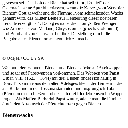
gewesen sei. Das Lob der Biene hat selbst im „Exultet“ der
Osternacht seine Spur hinterlassen, wenn die Kerze „vom Werk der
Bienen“ Gott geweiht und die Flamme „vom schmelzenden Wachs
genährt wird, das Mutter Biene zur Herstellung dieser kostbaren
Leuchte erzeugt hat“. Da lag es nahe, die „honigsüßen Prediger“
wie Ambrosius von Mailand, Chrysostomus (griech. Goldmund)
und Bernhard von Clairvaux bei ihrer Darstellung durch die
Beigabe eines Bienenkorbes kenntlich zu machen.
© Odejea / CC BY-SA
Wen wundert es, wenn Bienen und Bienenstöcke auf Stadtwappen
und sogar auf Papstwappen vorkommen. Das Wappen von Papst
Urban VIII. (1623 – 1644) mit drei Bienen findet sich häufig in
Rom. Er stammte aus dem alten Adelsgeschlecht der Barberini, die
aus Barberino in der Toskana stammten und ursprünglich Tafani
(Pferdebremsen) hießen und deshalb drei Pferdebremsen im Wappen
trugen. Als Maffeo Barberini Papst wurde, adelte man die Familie
durch den Austausch der Pferdebremsen gegen Bienen.
Bienenwachs