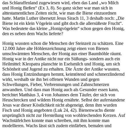
das Schlaraffenland zugewiesen wird, eben das Land „wo Milch
und Honig fließen“ (Ex 3, 8). So ganz sicher war man sich in
alttestamentlichen Zeiten nicht, wie man die Biene einzuordnen
hatte. Martin Luther übersetzt Jesus Sirach 11, 3 deshalb noch: „Die
Biene ist ein klein Vögelein und gibt doch die allersüßeste Frucht“.
Was bedeutete das kleine „Honigvögelein“ schon gegen den Honig,
den es neben dem Wachs lieferte?
Honig wussten schon die Menschen der Steinzeit zu schätzen. Eine
12.000 Jahre alte Höhlenzeichnung zeigt einen von Bienen
umschwärmten Menschen, der Honig aus einer Baumhöhle räumt.
Honig war in der Antike nicht nur ein Süßungs- sondern auch ein
Heilmittel: Kleopatra planschte in Eselsmilch und Honig, um sich
Schönheit und Jugend zu erhalten. Die Ärzte der Antike wussten,
dass Honig Entzündungen hemmt, keimtötend und schmerzlindernd
wirkt, weshalb sie ihn bei offenen Wunden und gegen
Schwellungen, Fieber, Verbrennungen und Zahnschmerzen
anwandten. Und dass man Honig auch als Gesunder essen kann,
berichtet Matthäus 3, 4 von Johannes dem Täufer, der sich von
Heuschrecken und wildem Honig ernährte. Selbst der auferstandene
Jesus war dieser Köstlichkeit nicht abgeneigt, denn ihm wurden
Fisch und Honig angeboten (Luk 24, 42). Bienenwachs diente
ursprünglich nicht zur Herstellung von wohlriechenden Kerzen. Auf
Wachstäfelchen konnte man schreiben, mit ihm konnte man
modellieren. Wachs lässt sich zudem einfärben, bemalen und