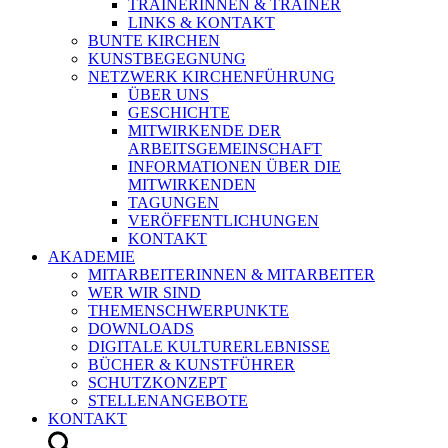
TRAINERINNEN & TRAINER
LINKS & KONTAKT
BUNTE KIRCHEN
KUNSTBEGEGNUNG
NETZWERK KIRCHENFÜHRUNG
ÜBER UNS
GESCHICHTE
MITWIRKENDE DER
ARBEITSGEMEINSCHAFT
INFORMATIONEN ÜBER DIE
MITWIRKENDEN
TAGUNGEN
VERÖFFENTLICHUNGEN
KONTAKT
AKADEMIE
MITARBEITERINNEN & MITARBEITER
WER WIR SIND
THEMENSCHWERPUNKTE
DOWNLOADS
DIGITALE KULTURERLEBNISSE
BÜCHER & KUNSTFÜHRER
SCHUTZKONZEPT
STELLENANGEBOTE
KONTAKT