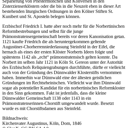
Separierung von Priestermönchen und Konversen in den
Zisterzienserklöstern oder die bis in die Neuzeit eben in dieser Art
bestehenden liturgischen Ordnungen in den Kölner Stiften St.
Kunibert und St. Aposteln belegen können.
Erzbischof Friedrich I. hatte aber noch mehr für die Norbertinischen
Reformbestrebungen und selbst für die junge
Prämonstratensergemeinschaft bereits vor deren Kanonisation getan.
1121 kaufte Friedrich die als heruntergekommen geltende
Augustiner-Chorherrenniederlassung Steinfeld in der Eifel, die
hernach als eines der ersten Klöster Norberts Ideen folgte und
spätestens 1142 als „echt“ prämonstratensisch gelten konnte. Da
Norbert im selben Jahr 1121 in Köln St. Gereon unter der Autorität
des Erzbischofs Reliquiengrabungen durchführte, dürfte er vielleicht
auch von der Gründung des Dünnwalder Klosterstifts vernommen
haben. Immerhin war Dünnwald eine der ältesten geistlichen
Gründungen im Rechtsrheinischen. Vielleicht war ihm Dünnwald
sogar als potentieller Kandidat für ein norbertinisches Reformkloster
in den Sinn gekommen. Fakt ist jedenfalls, dass die kleine
Dünnwalder Gemeinschaft 1138 oder 1143 in ein
Prämonstratenserinnen-Chorstift umgewandelt wurde. Besetzt
wurde es mit Chorstiftsdamen aus Steinfeld.
Bildnachweis:
Kirchenvater Augustinus, Köln, Dom, 1846