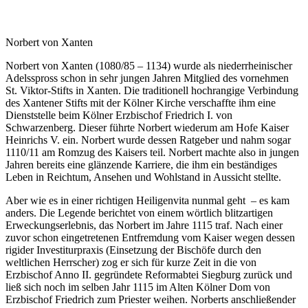
Norbert von Xanten
Norbert von Xanten (1080/85 – 1134) wurde als niederrheinischer
Adelsspross schon in sehr jungen Jahren Mitglied des vornehmen
St. Viktor-Stifts in Xanten. Die traditionell hochrangige Verbindung
des Xantener Stifts mit der Kölner Kirche verschaffte ihm eine
Dienststelle beim Kölner Erzbischof Friedrich I. von
Schwarzenberg. Dieser führte Norbert wiederum am Hofe Kaiser
Heinrichs V. ein. Norbert wurde dessen Ratgeber und nahm sogar
1110/11 am Romzug des Kaisers teil. Norbert machte also in jungen
Jahren bereits eine glänzende Karriere, die ihm ein beständiges
Leben in Reichtum, Ansehen und Wohlstand in Aussicht stellte.
Aber wie es in einer richtigen Heiligenvita nunmal geht – es kam
anders. Die Legende berichtet von einem wörtlich blitzartigen
Erweckungserlebnis, das Norbert im Jahre 1115 traf. Nach einer
zuvor schon eingetretenen Entfremdung vom Kaiser wegen dessen
rigider Investiturpraxis (Einsetzung der Bischöfe durch den
weltlichen Herrscher) zog er sich für kurze Zeit in die von
Erzbischof Anno II. gegründete Reformabtei Siegburg zurück und
ließ sich noch im selben Jahr 1115 im Alten Kölner Dom von
Erzbischof Friedrich zum Priester weihen. Norberts anschließender