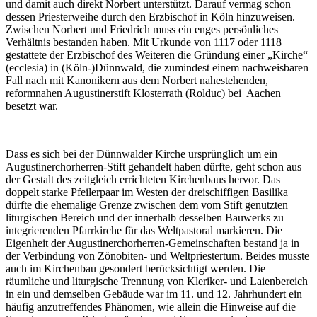
und damit auch direkt Norbert unterstützt. Darauf vermag schon
dessen Priesterweihe durch den Erzbischof in Köln hinzuweisen.
Zwischen Norbert und Friedrich muss ein enges persönliches
Verhältnis bestanden haben. Mit Urkunde von 1117 oder 1118
gestattete der Erzbischof des Weiteren die Gründung einer „Kirche“
(ecclesia) in (Köln-)Dünnwald, die zumindest einem nachweisbaren
Fall nach mit Kanonikern aus dem Norbert nahestehenden,
reformnahen Augustinerstift Klosterrath (Rolduc) bei Aachen
besetzt war.
Dass es sich bei der Dünnwalder Kirche ursprünglich um ein
Augustinerchorherren-Stift gehandelt haben dürfte, geht schon aus
der Gestalt des zeitgleich errichteten Kirchenbaus hervor. Das
doppelt starke Pfeilerpaar im Westen der dreischiffigen Basilika
dürfte die ehemalige Grenze zwischen dem vom Stift genutzten
liturgischen Bereich und der innerhalb desselben Bauwerks zu
integrierenden Pfarrkirche für das Weltpastoral markieren. Die
Eigenheit der Augustinerchorherren-Gemeinschaften bestand ja in
der Verbindung von Zönobiten- und Weltpriestertum. Beides musste
auch im Kirchenbau gesondert berücksichtigt werden. Die
räumliche und liturgische Trennung von Kleriker- und Laienbereich
in ein und demselben Gebäude war im 11. und 12. Jahrhundert ein
häufig anzutreffendes Phänomen, wie allein die Hinweise auf die