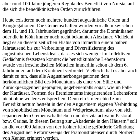
aber rund 100 Jahre jüngeren Regula des Benedikt von Nursia, auf
die sich die benediktinischen Orden zurückführen.
Heute existieren noch mehrere hundert augustinische Orden und
Kongregationen. Die Gemeinschaften wurden vor allem zwischen
dem 11. und 13. Jahrhundert gegründet, darunter die Dominikaner
oder die in Köln immer noch recht bekannten Alexianer. Vielleicht
liegt es an diesem zeitlichen Hiatus von immerhin einem halben
Jahrtausend bis zur Verbreitung und Diversifizierung des
augustinischen Lebensideals, dass es sich weniger im kollektiven
Gedächtnis festsetzen konnte; die benediktinische Lebensform
wurde von iroschottischen Mönchen immerhin schon ab dem 6.
Jahrhundert auf dem Kontinent verbreitet. Vielleicht hat es aber auch
damit zu tun, dass alle Augustinerkongregationen dem
herkömmlichen Bild des Mönchtums als einer von Stille und
Zurückgezogenheit geprägten, gegebenenfalls sogar, wie im Falle
der Kartäuser, Formen des Eremitentums integrierenden Lebensform
nicht ohne weiteres entsprechen. Denn ein Unterschied zum
Benediktinertum besteht in der den Augustinern eigenen Verbindung
von zönobitischem Mönchtum und Weltpriestertum, also von sich
separierendem Gemeinschaftsleben und der vita activa in Pastoral
bzw. Caritas. In diesem Beitrag zur „Akademie in den Häusern“ soll
an die vor 900 Jahren von der Kölner Kirche geförderte Gründung
des Augustiner-Reformzweigs der Prämonstratenser durch Norbert
von Xanten erinnert werden.