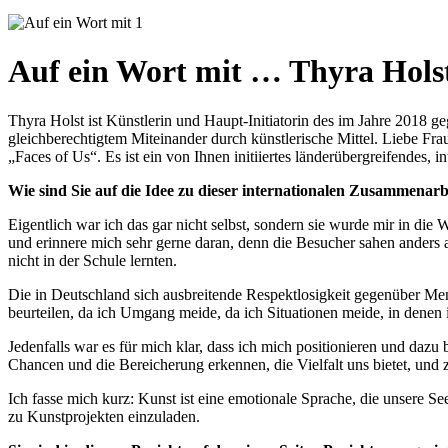
Auf ein Wort mit … Thyra Hols
Thyra Holst ist Künstlerin und Haupt-Initiatorin des im Jahre 2018 ge
gleichberechtigtem Miteinander durch künstlerische Mittel. Liebe F
„Faces of Us“. Es ist ein von Ihnen initiiertes länderübergreifendes, i
Wie sind Sie auf die Idee zu dieser internationalen Zusammena
Eigentlich war ich das gar nicht selbst, sondern sie wurde mir in die
und erinnere mich sehr gerne daran, denn die Besucher sahen anders a
nicht in der Schule lernten.
Die in Deutschland sich ausbreitende Respektlosigkeit gegenüber Men
beurteilen, da ich Umgang meide, da ich Situationen meide, in denen
Jedenfalls war es für mich klar, dass ich mich positionieren und daz
Chancen und die Bereicherung erkennen, die Vielfalt uns bietet, un
Ich fasse mich kurz: Kunst ist eine emotionale Sprache, die unsere S
zu Kunstprojekten einzuladen.