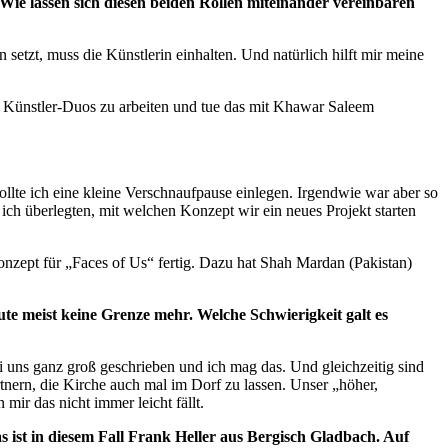
 Wie lassen sich diesen beiden Rollen miteinander vereinbaren
 setzt, muss die Künstlerin einhalten. Und natürlich hilft mir meine
in Künstler-Duos zu arbeiten und tue das mit Khawar Saleem
llte ich eine kleine Verschnaufpause einlegen. Irgendwie war aber so
ich überlegten, mit welchen Konzept wir ein neues Projekt starten
onzept für „Faces of Us“ fertig. Dazu hat Shah Mardan (Pakistan)
te meist keine Grenze mehr. Welche Schwierigkeit galt es
i uns ganz groß geschrieben und ich mag das. Und gleichzeitig sind
nern, die Kirche auch mal im Dorf zu lassen. Unser „höher,
mir das nicht immer leicht fällt.
 ist in diesem Fall Frank Heller aus Bergisch Gladbach. Auf