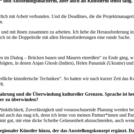
“ und Ausstellungsmacherin, aber auch als Künstlerin selbst tätig.
rlich mit Arbeit verbunden. Und die Deadlines, die die Projektmanagerin
n.
zen und mit ihnen zusammen zu arbeiten. Ich liebe die Herausforderung 
ch ist die Doppelrolle mit allen Herausforderungen eine runde Sache.
uren im Dialog – Brücken bauen und Mauern einreißen“ zu Ende ging, wo
 folgten, in denen Anjan Ghosh (Indien), Helen Panasiuk (Ukraine) und 
dliche künstlerische Techniken“. So hatten wir nach kurzer Zeit das K
lt.
ahrung und die Überwindung kultureller Grenzen. Sprache ist heu
ler zu überwinden?
 Pünktlichkeit, Zuverlässigkeit und vorausschauende Planung werden be
d auch das mag ich, denn ich lerne von meinen Partner*innen und Part
 mir gut, mir eine dicke Scheibe Gelassenheit abzuschneiden, auch wenn 
onaler Künstler hinzu, der das Ausstellungskonzept ergänzt. Das