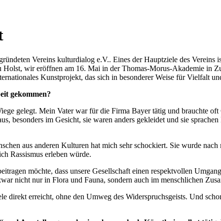
t
gründeten Vereins kulturdialog e.V.. Eines der Hauptziele des Vereins i
rau Holst, wir eröffnen am 16. Mai in der Thomas-Morus-Akademie in 
nternationales Kunstprojekt, das sich in besonderer Weise für Vielfalt un
rbeit gekommen?
 Wiege gelegt. Mein Vater war für die Firma Bayer tätig und brauchte o
us, besonders im Gesicht, sie waren anders gekleidet und sie sprachen
schen aus anderen Kulturen hat mich sehr schockiert. Sie wurde nach m
 ich Rassismus erleben würde.
u beitragen möchte, dass unsere Gesellschaft einen respektvollen Umga
d zwar nicht nur in Flora und Fauna, sondern auch im menschlichen Zu
eele direkt erreicht, ohne den Umweg des Widerspruchsgeists. Und scho