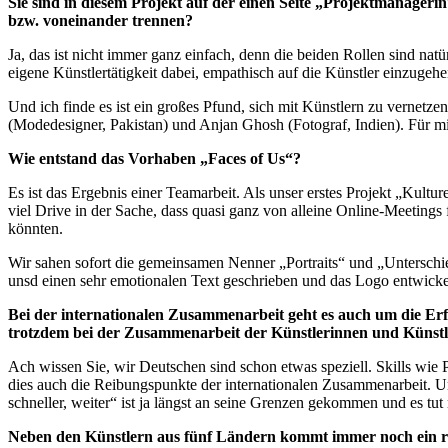
Sie sind in diesem Projekt auf der einen Seite „Projektmanagerin
bzw. voneinander trennen?
Ja, das ist nicht immer ganz einfach, denn die beiden Rollen sind natü
eigene Künstlertätigkeit dabei, empathisch auf die Künstler einzugehe
Und ich finde es ist ein großes Pfund, sich mit Künstlern zu vernet
(Modedesigner, Pakistan) und Anjan Ghosh (Fotograf, Indien). Für mi
Wie entstand das Vorhaben „Faces of Us“?
Es ist das Ergebnis einer Teamarbeit. Als unser erstes Projekt „Kult
viel Drive in der Sache, dass quasi ganz von alleine Online-Meetings
könnten.
Wir sahen sofort die gemeinsamen Nenner „Portraits“ und „Unterschie
unsd einen sehr emotionalen Text geschrieben und das Logo entwicke
Bei der internationalen Zusammenarbeit geht es auch um die Erf
trotzdem bei der Zusammenarbeit der Künstlerinnen und Künst
Ach wissen Sie, wir Deutschen sind schon etwas speziell. Skills wie
dies auch die Reibungspunkte der internationalen Zusammenarbeit. Un
schneller, weiter“ ist ja längst an seine Grenzen gekommen und es tut
Neben den Künstlern aus fünf Ländern kommt immer noch ein regi