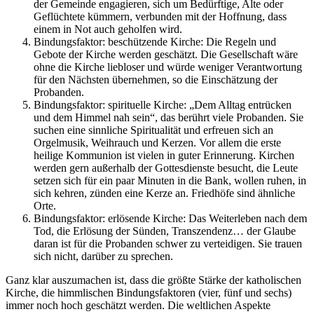
der Gemeinde engagieren, sich um Bedürftige, Alte oder
Geflüchtete kümmern, verbunden mit der Hoffnung, dass
einem in Not auch geholfen wird.
Bindungsfaktor: beschützende Kirche: Die Regeln und
Gebote der Kirche werden geschätzt. Die Gesellschaft wäre
ohne die Kirche liebloser und würde weniger Verantwortung
für den Nächsten übernehmen, so die Einschätzung der
Probanden.
Bindungsfaktor: spirituelle Kirche: „Dem Alltag entrücken
und dem Himmel nah sein“, das berührt viele Probanden. Sie
suchen eine sinnliche Spiritualität und erfreuen sich an
Orgelmusik, Weihrauch und Kerzen. Vor allem die erste
heilige Kommunion ist vielen in guter Erinnerung. Kirchen
werden gern außerhalb der Gottesdienste besucht, die Leute
setzen sich für ein paar Minuten in die Bank, wollen ruhen, in
sich kehren, zünden eine Kerze an. Friedhöfe sind ähnliche
Orte.
Bindungsfaktor: erlösende Kirche: Das Weiterleben nach dem
Tod, die Erlösung der Sünden, Transzendenz… der Glaube
daran ist für die Probanden schwer zu verteidigen. Sie trauen
sich nicht, darüber zu sprechen.
Ganz klar auszumachen ist, dass die größte Stärke der katholischen
Kirche, die himmlischen Bindungsfaktoren (vier, fünf und sechs)
immer noch hoch geschätzt werden. Die weltlichen Aspekte