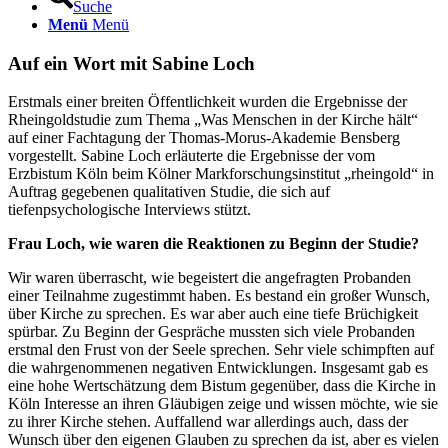
Suche
Menü
Menü
Auf ein Wort mit Sabine Loch
Erstmals einer breiten Öffentlichkeit wurden die Ergebnisse der
Rheingoldstudie zum Thema „Was Menschen in der Kirche hält“
auf einer Fachtagung der Thomas-Morus-Akademie Bensberg
vorgestellt. Sabine Loch erläuterte die Ergebnisse der vom
Erzbistum Köln beim Kölner Markforschungsinstitut „rheingold“ in
Auftrag gegebenen qualitativen Studie, die sich auf
tiefenpsychologische Interviews stützt.
Frau Loch, wie waren die Reaktionen zu Beginn der Studie?
Wir waren überrascht, wie begeistert die angefragten Probanden
einer Teilnahme zugestimmt haben. Es bestand ein großer Wunsch,
über Kirche zu sprechen. Es war aber auch eine tiefe Brüchigkeit
spürbar. Zu Beginn der Gespräche mussten sich viele Probanden
erstmal den Frust von der Seele sprechen. Sehr viele schimpften auf
die wahrgenommenen negativen Entwicklungen. Insgesamt gab es
eine hohe Wertschätzung dem Bistum gegenüber, dass die Kirche in
Köln Interesse an ihren Gläubigen zeige und wissen möchte, wie sie
zu ihrer Kirche stehen. Auffallend war allerdings auch, dass der
Wunsch über den eigenen Glauben zu sprechen da ist, aber es vielen