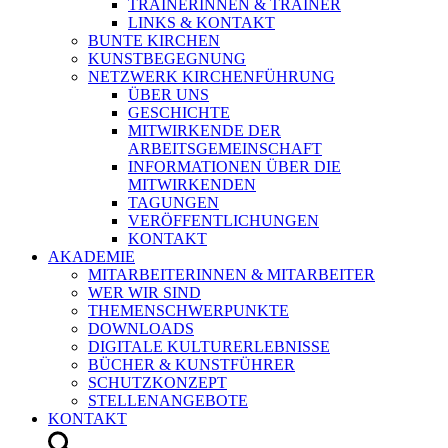
TRAINERINNEN & TRAINER
LINKS & KONTAKT
BUNTE KIRCHEN
KUNSTBEGEGNUNG
NETZWERK KIRCHENFÜHRUNG
ÜBER UNS
GESCHICHTE
MITWIRKENDE DER
ARBEITSGEMEINSCHAFT
INFORMATIONEN ÜBER DIE
MITWIRKENDEN
TAGUNGEN
VERÖFFENTLICHUNGEN
KONTAKT
AKADEMIE
MITARBEITERINNEN & MITARBEITER
WER WIR SIND
THEMENSCHWERPUNKTE
DOWNLOADS
DIGITALE KULTURERLEBNISSE
BÜCHER & KUNSTFÜHRER
SCHUTZKONZEPT
STELLENANGEBOTE
KONTAKT