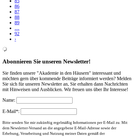
85
86
87
88
89
…
92
›
Abonnieren Sie unseren Newsletter!
Sie finden unsere "Akademie in den Häusern" interessant und
möchten gern über kommende Beiträge informiert werden? Melden
Sie sich für unseren Newsletter an, Sie erhalten dann Nachrichten
mit Hinweisen und Ausblicken. Wir freuen uns über Ihr Interesse!
Name:
E-Mail*:
Bitte senden Sie mir zukünftig regelmäßig Informationen per E-Mail zu. Mit
dem Newsletter-Versand an die angegebene E-Mail-Adresse sowie der
Erhebung, Verarbeitung und Nutzung meiner Daten gemäß der