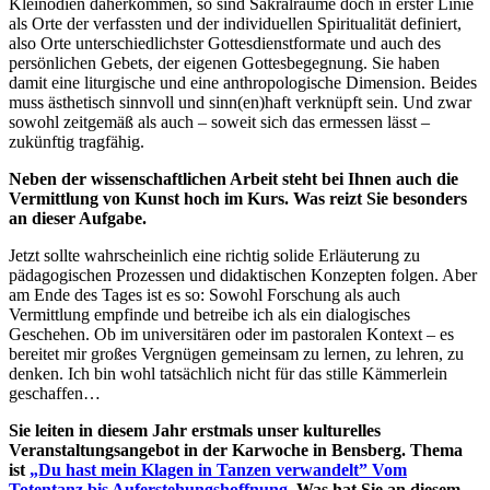
Kleinodien daherkommen, so sind Sakralräume doch in erster Linie
als Orte der verfassten und der individuellen Spiritualität definiert,
also Orte unterschiedlichster Gottesdienstformate und auch des
persönlichen Gebets, der eigenen Gottesbegegnung. Sie haben
damit eine liturgische und eine anthropologische Dimension. Beides
muss ästhetisch sinnvoll und sinn(en)haft verknüpft sein. Und zwar
sowohl zeitgemäß als auch – soweit sich das ermessen lässt –
zukünftig tragfähig.
Neben der wissenschaftlichen Arbeit steht bei Ihnen auch die
Vermittlung von Kunst hoch im Kurs. Was reizt Sie besonders
an dieser Aufgabe.
Jetzt sollte wahrscheinlich eine richtig solide Erläuterung zu
pädagogischen Prozessen und didaktischen Konzepten folgen. Aber
am Ende des Tages ist es so: Sowohl Forschung als auch
Vermittlung empfinde und betreibe ich als ein dialogisches
Geschehen. Ob im universitären oder im pastoralen Kontext – es
bereitet mir großes Vergnügen gemeinsam zu lernen, zu lehren, zu
denken. Ich bin wohl tatsächlich nicht für das stille Kämmerlein
geschaffen…
Sie leiten in diesem Jahr erstmals unser kulturelles
Veranstaltungsangebot in der Karwoche in Bensberg. Thema
ist
„Du hast mein Klagen in Tanzen verwandelt” Vom
Totentanz bis Auferstehungshoffnung
. Was hat Sie an diesem