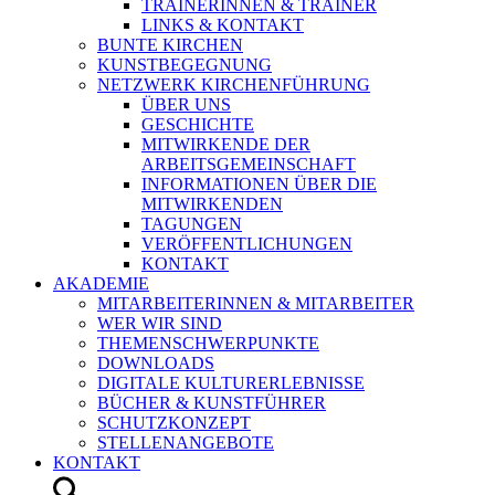
TRAINERINNEN & TRAINER
LINKS & KONTAKT
BUNTE KIRCHEN
KUNSTBEGEGNUNG
NETZWERK KIRCHENFÜHRUNG
ÜBER UNS
GESCHICHTE
MITWIRKENDE DER
ARBEITSGEMEINSCHAFT
INFORMATIONEN ÜBER DIE
MITWIRKENDEN
TAGUNGEN
VERÖFFENTLICHUNGEN
KONTAKT
AKADEMIE
MITARBEITERINNEN & MITARBEITER
WER WIR SIND
THEMENSCHWERPUNKTE
DOWNLOADS
DIGITALE KULTURERLEBNISSE
BÜCHER & KUNSTFÜHRER
SCHUTZKONZEPT
STELLENANGEBOTE
KONTAKT