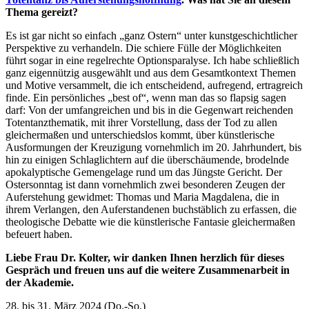
Thema gereizt?
Es ist gar nicht so einfach „ganz Ostern“ unter kunstgeschichtlicher
Perspektive zu verhandeln. Die schiere Fülle der Möglichkeiten
führt sogar in eine regelrechte Optionsparalyse. Ich habe schließlich
ganz eigennützig ausgewählt und aus dem Gesamtkontext Themen
und Motive versammelt, die ich entscheidend, aufregend, ertragreich
finde. Ein persönliches „best of“, wenn man das so flapsig sagen
darf: Von der umfangreichen und bis in die Gegenwart reichenden
Totentanzthematik, mit ihrer Vorstellung, dass der Tod zu allen
gleichermaßen und unterschiedslos kommt, über künstlerische
Ausformungen der Kreuzigung vornehmlich im 20. Jahrhundert, bis
hin zu einigen Schlaglichtern auf die überschäumende, brodelnde
apokalyptische Gemengelage rund um das Jüngste Gericht. Der
Ostersonntag ist dann vornehmlich zwei besonderen Zeugen der
Auferstehung gewidmet: Thomas und Maria Magdalena, die in
ihrem Verlangen, den Auferstandenen buchstäblich zu erfassen, die
theologische Debatte wie die künstlerische Fantasie gleichermaßen
befeuert haben.
Liebe Frau Dr. Kolter, wir danken Ihnen herzlich für dieses
Gespräch und freuen uns auf die weitere Zusammenarbeit in
der Akademie.
28. bis 31. März 2024 (Do.-So.)