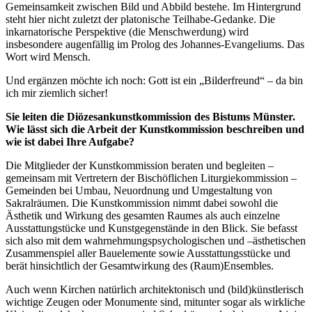
Gemeinsamkeit zwischen Bild und Abbild bestehe. Im Hintergrund
steht hier nicht zuletzt der platonische Teilhabe-Gedanke. Die
inkarnatorische Perspektive (die Menschwerdung) wird
insbesondere augenfällig im Prolog des Johannes-Evangeliums. Das
Wort wird Mensch.
Und ergänzen möchte ich noch: Gott ist ein „Bilderfreund“ – da bin
ich mir ziemlich sicher!
Sie leiten die Diözesankunstkommission des Bistums Münster.
Wie lässt sich die Arbeit der Kunstkommission beschreiben und
wie ist dabei Ihre Aufgabe?
Die Mitglieder der Kunstkommission beraten und begleiten –
gemeinsam mit Vertretern der Bischöflichen Liturgiekommission –
Gemeinden bei Umbau, Neuordnung und Umgestaltung von
Sakralräumen. Die Kunstkommission nimmt dabei sowohl die
Ästhetik und Wirkung des gesamten Raumes als auch einzelne
Ausstattungstücke und Kunstgegenstände in den Blick. Sie befasst
sich also mit dem wahrnehmungspsychologischen und –ästhetischen
Zusammenspiel aller Bauelemente sowie Ausstattungsstücke und
berät hinsichtlich der Gesamtwirkung des (Raum)Ensembles.
Auch wenn Kirchen natürlich architektonisch und (bild)künstlerisch
wichtige Zeugen oder Monumente sind, mitunter sogar als wirkliche