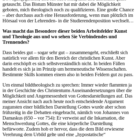
getauscht. Das Bistum Münster hat mir dabei die Möglichkeit
geboten, mich theologisch noch zu qualifizieren. Eine große Chance
– aber durchaus auch eine Herausforderung, wenn man plötzlich im
Hörsaal von der Lehrenden- in die Studierendenposition wechselt…
Was macht das Besondere dieser beiden Arbeitsfelder Kunst
und Theologie aus und wo sehen Sie Verbindendes und
Trennendes?
Dass beides gut – sogar sehr gut – zusammengeht, erschließt sich
natürlich vor allem für den Bereich der christlichen Kunst. Aber
darin erschöpft es sich selbstverständlich nicht. In beiden Fällen
handelt es sich ja im Prinzip um hermeneutische Wissenschaften.
Bestimmte Skills kommen einem also in beiden Feldern gut zu pass.
Um einmal bildtheologisch zu sprechen: Immer wieder flammten ja
in der Geschichte des Christentums Auseinandersetzungen über die
Möglichkeit und Angemessenheit von Gottesdarstellungen auf. Das
meiner Ansicht nach auch heute noch entscheidende Argument
zugunsten einer bildlichen Darstellung Gottes wurde aber schon
frühzeitig in die Debatten eingebracht, nämlich von Johannes von
Damaskus (650 – vor 754): Er verweist auf die Inkarnation, die
Menschwerdung Gottes, die eine körperliche Darstellung
befürworte. Zudem hob er hervor, dass die dem Bild erwiesene
Verehrung dem Urbild gelte und eine „hypostatische“