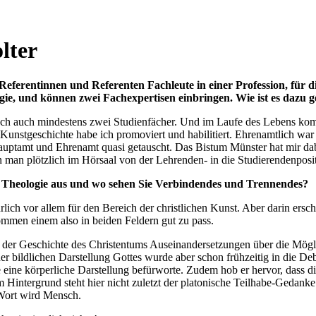
lter
 Referentinnen und Referenten Fachleute in einer Profession, für d
ogie, und können zwei Fachexpertisen einbringen. Wie ist es daz
doch auch mindestens zwei Studienfächer. Und im Laufe des Lebens komm
 Kunstgeschichte habe ich promoviert und habilitiert. Ehrenamtlich war 
ptamt und Ehrenamt quasi getauscht. Das Bistum Münster hat mir dabei
 man plötzlich im Hörsaal von der Lehrenden- in die Studierendenpos
d Theologie aus und wo sehen Sie Verbindendes und Trennendes?
lich vor allem für den Bereich der christlichen Kunst. Aber darin erschöp
ommen einem also in beiden Feldern gut zu pass.
 der Geschichte des Christentums Auseinandersetzungen über die Mögl
r bildlichen Darstellung Gottes wurde aber schon frühzeitig in die D
e eine körperliche Darstellung befürworte. Zudem hob er hervor, dass 
Hintergrund steht hier nicht zuletzt der platonische Teilhabe-Gedank
Wort wird Mensch.