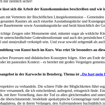
h mir ziemlich sicher!
 lässt sich die Arbeit der Kunstkommission beschreiben und wie i
nsam mit Vertretern der Bischöflichen Liturgiekommission – Gemeind
esamten Raumes als auch einzelne Ausstattungstücke und Kunstgegenst
r Bauelemente sowie Ausstattungsstücke und berät hinsichtlich der 
wichtige Zeugen oder Monumente sind, mitunter sogar als wirkliche Kle
o Orte unterschiedlichster Gottesdienstformate und auch des persönliche
 und sinn(en)haft verknüpft sein. Und zwar sowohl zeitgemäß als auch –
rmittlung von Kunst hoch im Kurs. Was reizt Sie besonders an dies
gogischen Prozessen und didaktischen Konzepten folgen. Aber am Ende d
oder im pastoralen Kontext – es bereitet mir großes Vergnügen gemeinsa
ungsangebot in der Karwoche in Bensberg. Thema ist
„Du hast mein 
erspektive zu verhandeln. Die schiere Fülle der Möglichkeiten führt sog
versammelt, die ich entscheidend, aufregend, ertragreich finde. Ein 
k, mit ihrer Vorstellung, dass der Tod zu allen gleichermaßen und un
auf die überschäumende, brodelnde apokalyptische Gemengelage rund um
alena, die in ihrem Verlangen, den Auferstandenen buchstäblich zu er