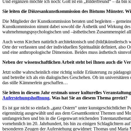
Und ergänzen möchte ich noch: Gott ist ein „Bilderfreund“ – da bin ic
Sie leiten die Diözesankunstkommission des Bistums Münster. Wie
Die Mitglieder der Kunstkommission beraten und begleiten – gemei
Kunstkommission nimmt dabei sowohl die Ästhetik und Wirkung des g
wahrnehmungspsychologischen und –ästhetischen Zusammenspiel alle
Auch wenn Kirchen natürlich architektonisch und (bild)künstlerisch 
Orte der verfassten und der individuellen Spiritualität definiert, als
und eine anthropologische Dimension. Beides muss ästhetisch sinnvoll
Neben der wissenschaftlichen Arbeit steht bei Ihnen auch die Ve
Jetzt sollte wahrscheinlich eine richtig solide Erläuterung zu päda
und betreibe ich als ein dialogisches Geschehen. Ob im universitären 
das stille Kämmerlein geschaffen…
Sie leiten in diesem Jahr erstmals unser kulturelles Veranstalt
Auferstehungshoffnung
. Was hat Sie an diesem Thema gereizt?
Es ist gar nicht so einfach „ganz Ostern“ unter kunstgeschichtlicher P
eigennützig ausgewählt und aus dem Gesamtkontext Themen und Motive 
umfangreichen und bis in die Gegenwart reichenden Totentanzthemati
vornehmlich im 20. Jahrhundert, bis hin zu einigen Schlaglichtern 
besonderen Zeugen der Auferstehung gewidmet: Thomas und Maria Magd