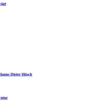
rägt
 Hanns Dieter Hüsch
ratur