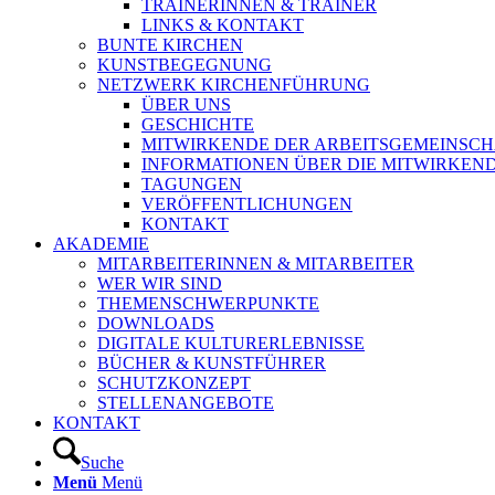
TRAINERINNEN & TRAINER
LINKS & KONTAKT
BUNTE KIRCHEN
KUNSTBEGEGNUNG
NETZWERK KIRCHENFÜHRUNG
ÜBER UNS
GESCHICHTE
MITWIRKENDE DER ARBEITSGEMEINSCH
INFORMATIONEN ÜBER DIE MITWIRKEN
TAGUNGEN
VERÖFFENTLICHUNGEN
KONTAKT
AKADEMIE
MITARBEITERINNEN & MITARBEITER
WER WIR SIND
THEMENSCHWERPUNKTE
DOWNLOADS
DIGITALE KULTURERLEBNISSE
BÜCHER & KUNSTFÜHRER
SCHUTZKONZEPT
STELLENANGEBOTE
KONTAKT
Suche
Menü
Menü