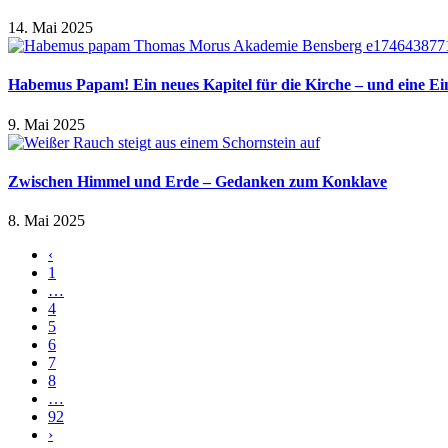
14. Mai 2025
Habemus Papam! Ein neues Kapitel für die Kirche – und eine E
9. Mai 2025
Zwischen Himmel und Erde – Gedanken zum Konklave
8. Mai 2025
‹
1
…
4
5
6
7
8
…
92
›