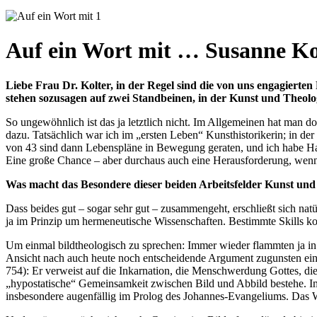
Auf ein Wort mit … Susanne Ko
Liebe Frau Dr. Kolter, in der Regel sind die von uns engagierten
stehen sozusagen auf zwei Standbeinen, in der Kunst und Theol
So ungewöhnlich ist das ja letztlich nicht. Im Allgemeinen hat man 
dazu. Tatsächlich war ich im „ersten Leben“ Kunsthistorikerin; in der
von 43 sind dann Lebenspläne in Bewegung geraten, und ich habe Hau
Eine große Chance – aber durchaus auch eine Herausforderung, wenn
Was macht das Besondere dieser beiden Arbeitsfelder Kunst un
Dass beides gut – sogar sehr gut – zusammengeht, erschließt sich natür
ja im Prinzip um hermeneutische Wissenschaften. Bestimmte Skills k
Um einmal bildtheologisch zu sprechen: Immer wieder flammten ja in
Ansicht nach auch heute noch entscheidende Argument zugunsten eine
754): Er verweist auf die Inkarnation, die Menschwerdung Gottes, di
„hypostatische“ Gemeinsamkeit zwischen Bild und Abbild bestehe. Im 
insbesondere augenfällig im Prolog des Johannes-Evangeliums. Das 