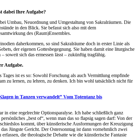
st dabei Ihre Aufgabe?
en bei Umbau, Neuordnung und Umgestaltung von Sakralräumen. Die
ände in den Blick. Sie befasst sich also mit dem
Gesamtwirkung des (Raum)Ensembles.
inodien daherkommen, so sind Sakralräume doch in erster Linie als
n Gebets, der eigenen Gottesbegegnung. Sie haben damit eine liturgische
 soweit sich das ermessen lässt – zukünftig tragfähig.
er Aufgabe.
es Tages ist es so: Sowohl Forschung als auch Vermittlung empfinde
m zu lernen, zu lehren, zu denken. Ich bin wohl tatsächlich nicht für
Klagen in Tanzen verwandelt” Vom Totentanz bis
ar in eine regelrechte Optionsparalyse. Ich habe schließlich ganz
persönliches „best of“, wenn man das so flapsig sagen darf: Von der
terschiedslos kommt, über künstlerische Ausformungen der Kreuzigung
 das Jüngste Gericht. Der Ostersonntag ist dann vornehmlich zwei
fassen, die theologische Debatte wie die künstlerische Fantasie