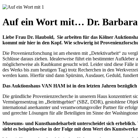
Auf ein Wort mit… Dr. Barbar
Liebe Frau Dr. Haubold, Sie arbeiten für das Kölner Auktio
kommt mir hier in den Kopf. Wie schwierig ist Provenienzforsch
Die Provenienzforschung ist am ehesten mit „Detektivarbeit“ zu vergl
Schlüsse daraus ziehen. Idealerweise führt ein bestimmter Aufkleber 
möglicherweise als Raubkunst gesucht wird. Leider sind diese Fälle 
des Werks bis zum heutigen Tag) trotz Recherchen in den Werkverzeic
werden kann. Hierfür sind dann Spürsinn, Ausdauer, Geduld, fundier
Das Auktionshaus VAN HAM ist in den letzten Jahren bezüglich se
Die gründliche Provenienzrecherche in unserem Haus konzentriert sic
Vermögensentzug im „Beitrittsgebiet“ (SBZ, DDR), gestohlene Objek
international anerkannter und verantwortungsvoller Partner für erfo
und gerechte Lösungen für alle Beteiligten im Sinne der Washingtoner
Museums- und Kunsthandelsarbeit unterscheidet sich erheblich.
sieht es beispielsweise in der Folge mit dem Wert des Kunstwerke