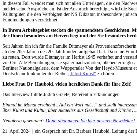
In diesem Fall wendet man sich mit allen Unterlagen, die den Nachw
meldet seine Ansprüche an. Ist der Anspruch berechtigt, wird die S
Kulturgüter, die den Verfolgten der NS-Diktatur, insbesondere jüdi
Fundmeldungen verzeichnet.
In Ihrem Arbeitsgebiet stecken die spannendsten Geschichten. Mit
der Ihnen besonders am Herzen liegt und der Sie besonders berü
Seit Jahren bin ich für die Familie Dittmayer als Provenienzforscheri
ab den 20er Jahren des 20. Jahrhundert aufgebaut hat. Da seine Frau
zu retten. Dort wurde Dittmayer im Herbst 1945 verhaftet und verst
vor Ort. Alle Bemühungen, sie später nachzuholen, blieben erfolglos
Berliner Nationalgalerie, dem Wuppertaler Von der Heydt-Museum etc
Deutschlandfunk unter der Reihe
„Tatort Kunst“
zu hören.
Liebe Frau Dr. Haubold, vielen herzlichen Dank für Ihre Zeit!
Das Interview führte Judith Graefe, Referentin Erkundungen
Einmal im Monat erscheint „Auf ein Wort mit…“ und stellt interessan
über Kunst und Kultur, über Aktuelles aus Gesellschaft und Kirche …
Neugierig geworden?
Dann abonnieren Sie hier unseren Newsletter!
W
21. April 2024 || ein Gespräch mit Dr. Barbara Haubold, Leitung 