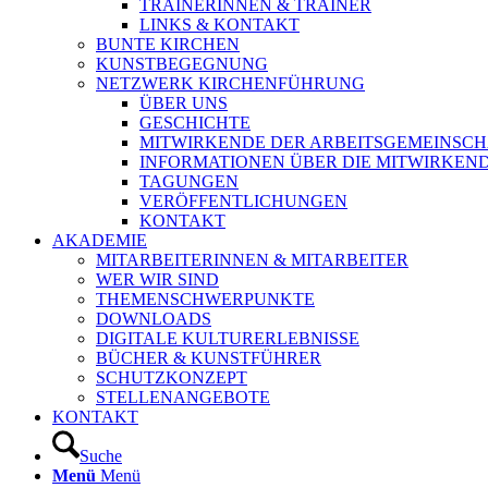
TRAINERINNEN & TRAINER
LINKS & KONTAKT
BUNTE KIRCHEN
KUNSTBEGEGNUNG
NETZWERK KIRCHENFÜHRUNG
ÜBER UNS
GESCHICHTE
MITWIRKENDE DER ARBEITSGEMEINSCH
INFORMATIONEN ÜBER DIE MITWIRKEN
TAGUNGEN
VERÖFFENTLICHUNGEN
KONTAKT
AKADEMIE
MITARBEITERINNEN & MITARBEITER
WER WIR SIND
THEMENSCHWERPUNKTE
DOWNLOADS
DIGITALE KULTURERLEBNISSE
BÜCHER & KUNSTFÜHRER
SCHUTZKONZEPT
STELLENANGEBOTE
KONTAKT
Suche
Menü
Menü