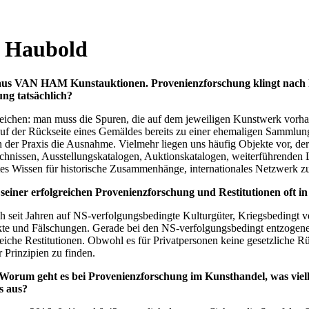
a Haubold
nshaus VAN HAM Kunstauktionen.
Provenienzforschung klingt nach 
ung tatsächlich?
eichen: man muss die Spuren, die auf dem jeweiligen Kunstwerk vorhand
auf der Rückseite eines Gemäldes bereits zu einer ehemaligen Sammlung
in der Praxis die Ausnahme. Vielmehr liegen uns häufig Objekte vor, d
hnissen, Ausstellungskatalogen, Auktionskatalogen, weiterführenden L
tes Wissen für historische Zusammenhänge, internationales Netzwerk 
iner erfolgreichen Provenienzforschung und Restitutionen oft in 
h seit Jahren auf NS-verfolgungsbedingte Kulturgüter, Kriegsbedingt 
te und Fälschungen. Gerade bei den NS-verfolgungsbedingt entzogene
lgreiche Restitutionen. Obwohl es für Privatpersonen keine gesetzliche
 Prinzipien zu finden.
 Worum geht es bei Provenienzforschung im Kunsthandel, was vie
s aus?