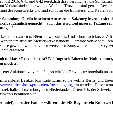
gust 2016, § 41 und § 42 gesetzlich dazu verpflichtet, die Sorgfaltspf
 zum Verkauf sind es nur wenige Wochen. Trotzdem sind genaue Recherc
rung des Kunstwerks und sind somit für die Einlieferer und Käufer von
lle Sammlung Gurlitt in seinem Anwesen in Salzburg inventarisiert
chkeit zugänglich gemacht – auch das wird Teil unserer Tagung sei
chungen?
ke mich erwarteten. Niemand wusste das. Und schon nach kurzer Zeit war
iesen Werken um absolute Meisterwerke handelte: Gemälde von Monet, 
Hause gewöhnt war, mit vielen wertvollen Kunstwerken und außergew
icht vergessen!
 mit unklarer Provenienz ist? Es hängt seit Jahren im Wohnzimmer
en möchte?
nserer Auktionen zu verkaufen, so wird die Provenienz innerhalb unser
nachweisbarer Besitzer bzw. Eigentümer sowie welche Besitz- und Eig
s://www.arbeitskreis-provenienzforschung.org
) zu wenden. Dieser wurd
 Israel, Italien, Luxemburg, den Niederlanden, Österreich, der Schwe
twerks behilflich sind.
ermutet), dass der Familie während des NS-Regimes ein Kunstwerk