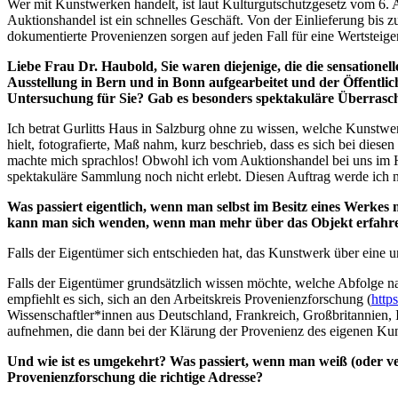
Wer mit Kunstwerken handelt, ist laut Kulturgutschutzgesetz vom 6. Au
Auktionshandel ist ein schnelles Geschäft. Von der Einlieferung bis
dokumentierte Provenienzen sorgen auf jeden Fall für eine Wertsteige
Liebe Frau Dr. Haubold, Sie waren diejenige, die die sensatione
Ausstellung in Bern und in Bonn aufgearbeitet und der Öffentli
Untersuchung für Sie? Gab es besonders spektakuläre Überras
Ich betrat Gurlitts Haus in Salzburg ohne zu wissen, welche Kunstwer
hielt, fotografierte, Maß nahm, kurz beschrieb, dass es sich bei d
machte mich sprachlos! Obwohl ich vom Auktionshandel bei uns im 
spektakuläre Sammlung noch nicht erlebt. Diesen Auftrag werde ich n
Was passiert eigentlich, wenn man selbst im Besitz eines Werkes
kann man sich wenden, wenn man mehr über das Objekt erfahr
Falls der Eigentümer sich entschieden hat, das Kunstwerk über eine u
Falls der Eigentümer grundsätzlich wissen möchte, welche Abfolge 
empfiehlt es sich, sich an den Arbeitskreis Provenienzforschung (
http
Wissenschaftler*innen aus Deutschland, Frankreich, Großbritannien,
aufnehmen, die dann bei der Klärung der Provenienz des eigenen Kuns
Und wie ist es umgekehrt? Was passiert, wenn man weiß (oder v
Provenienzforschung die richtige Adresse?