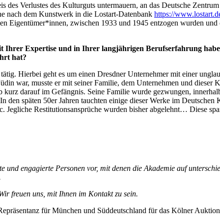
eis des Verlustes des Kulturguts untermauern, an das Deutsche Zentru
uche nach dem Kunstwerk in die Lostart-Datenbank
https://www.lostart.de
schen Eigentümer*innen, zwischen 1933 und 1945 entzogen wurden und d
 Ihrer Expertise und in Ihrer langjährigen Berufserfahrung haben 
hrt hat?
n tätig. Hierbei geht es um einen Dresdner Unternehmer mit einer ungla
 Jüdin war, musste er mit seiner Familie, dem Unternehmen und dieser 
arb kurz darauf im Gefängnis. Seine Familie wurde gezwungen, innerha
. In den späten 50er Jahren tauchten einige dieser Werke im Deutsche
. Jegliche Restitutionsansprüche wurden bisher abgelehnt… Diese span
te und engagierte Personen vor, mit denen die Akademie auf unterschie
.
ir freuen uns, mit Ihnen im Kontakt zu sein.
der Repräsentanz für München und Süddeutschland für das Kölner Auk