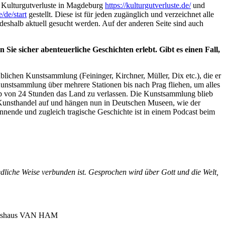
m Kulturgutverluste in Magdeburg
https://kulturgutverluste.de/
und
/de/start
gestellt. Diese ist für jeden zugänglich und verzeichnet alle
eshalb aktuell gesucht werden. Auf der anderen Seite sind auch
Sie sicher abenteuerliche Geschichten erlebt. Gibt es einen Fall,
ublichen Kunstsammlung (Feininger, Kirchner, Müller, Dix etc.), die er
Kunstsammlung über mehrere Stationen bis nach Prag fliehen, um alles
lb von 24 Stunden das Land zu verlassen. Die Kunstsammlung blieb
n Kunsthandel auf und hängen nun in Deutschen Museen, wie der
nende und zugleich tragische Geschichte ist in einem Podcast beim
dliche Weise verbunden ist. Gesprochen wird über Gott und die Welt,
tionshaus VAN HAM