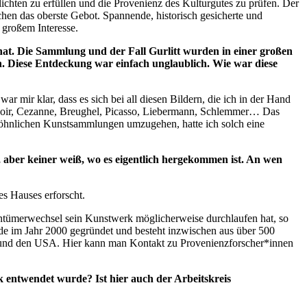
lichten zu erfüllen und die Provenienz des Kulturgutes zu prüfen. Der
hen das oberste Gebot. Spannende, historisch gesicherte und
 großem Interesse.
 hat. Die Sammlung und der Fall Gurlitt wurden in einer großen
n. Diese Entdeckung war einfach unglaublich. Wie war diese
 mir klar, dass es sich bei all diesen Bildern, die ich in der Hand
Renoir, Cezanne, Breughel, Picasso, Liebermann, Schlemmer… Das
öhnlichen Kunstsammlungen umzugehen, hatte ich solch eine
, aber keiner weiß, wo es eigentlich hergekommen ist. An wen
es Hauses erforscht.
entümerwechsel sein Kunstwerk möglicherweise durchlaufen hat, so
e im Jahr 2000 gegründet und besteht inzwischen aus über 500
iz und den USA. Hier kann man Kontakt zu Provenienzforscher*innen
 entwendet wurde? Ist hier auch der Arbeitskreis