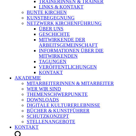
TRAINERINNEN & TRAINER
LINKS & KONTAKT
BUNTE KIRCHEN
KUNSTBEGEGNUNG
NETZWERK KIRCHENFÜHRUNG
ÜBER UNS
GESCHICHTE
MITWIRKENDE DER
ARBEITSGEMEINSCHAFT
INFORMATIONEN ÜBER DIE
MITWIRKENDEN
TAGUNGEN
VERÖFFENTLICHUNGEN
KONTAKT
AKADEMIE
MITARBEITERINNEN & MITARBEITER
WER WIR SIND
THEMENSCHWERPUNKTE
DOWNLOADS
DIGITALE KULTURERLEBNISSE
BÜCHER & KUNSTFÜHRER
SCHUTZKONZEPT
STELLENANGEBOTE
KONTAKT