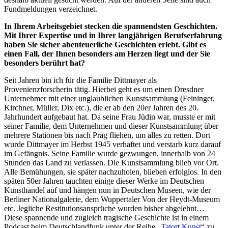
Fundmeldungen verzeichnet.
In Ihrem Arbeitsgebiet stecken die spannendsten Geschichten.
Mit Ihrer Expertise und in Ihrer langjährigen Berufserfahrung
haben Sie sicher abenteuerliche Geschichten erlebt. Gibt es
einen Fall, der Ihnen besonders am Herzen liegt und der Sie
besonders berührt hat?
Seit Jahren bin ich für die Familie Dittmayer als
Provenienzforscherin tätig. Hierbei geht es um einen Dresdner
Unternehmer mit einer unglaublichen Kunstsammlung (Feininger,
Kirchner, Müller, Dix etc.), die er ab den 20er Jahren des 20.
Jahrhundert aufgebaut hat. Da seine Frau Jüdin war, musste er mit
seiner Familie, dem Unternehmen und dieser Kunstsammlung über
mehrere Stationen bis nach Prag fliehen, um alles zu retten. Dort
wurde Dittmayer im Herbst 1945 verhaftet und verstarb kurz darauf
im Gefängnis. Seine Familie wurde gezwungen, innerhalb von 24
Stunden das Land zu verlassen. Die Kunstsammlung blieb vor Ort.
Alle Bemühungen, sie später nachzuholen, blieben erfolglos. In den
späten 50er Jahren tauchten einige dieser Werke im Deutschen
Kunsthandel auf und hängen nun in Deutschen Museen, wie der
Berliner Nationalgalerie, dem Wuppertaler Von der Heydt-Museum
etc. Jegliche Restitutionsansprüche wurden bisher abgelehnt…
Diese spannende und zugleich tragische Geschichte ist in einem
Podcast beim Deutschlandfunk unter der Reihe
„Tatort Kunst“
zu