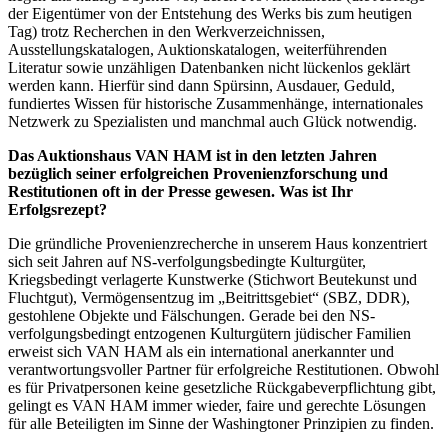
der Eigentümer von der Entstehung des Werks bis zum heutigen
Tag) trotz Recherchen in den Werkverzeichnissen,
Ausstellungskatalogen, Auktionskatalogen, weiterführenden
Literatur sowie unzähligen Datenbanken nicht lückenlos geklärt
werden kann. Hierfür sind dann Spürsinn, Ausdauer, Geduld,
fundiertes Wissen für historische Zusammenhänge, internationales
Netzwerk zu Spezialisten und manchmal auch Glück notwendig.
Das Auktionshaus VAN HAM ist in den letzten Jahren
bezüglich seiner erfolgreichen Provenienzforschung und
Restitutionen oft in der Presse gewesen. Was ist Ihr
Erfolgsrezept?
Die gründliche Provenienzrecherche in unserem Haus konzentriert
sich seit Jahren auf NS-verfolgungsbedingte Kulturgüter,
Kriegsbedingt verlagerte Kunstwerke (Stichwort Beutekunst und
Fluchtgut), Vermögensentzug im „Beitrittsgebiet“ (SBZ, DDR),
gestohlene Objekte und Fälschungen. Gerade bei den NS-
verfolgungsbedingt entzogenen Kulturgütern jüdischer Familien
erweist sich VAN HAM als ein international anerkannter und
verantwortungsvoller Partner für erfolgreiche Restitutionen. Obwohl
es für Privatpersonen keine gesetzliche Rückgabeverpflichtung gibt,
gelingt es VAN HAM immer wieder, faire und gerechte Lösungen
für alle Beteiligten im Sinne der Washingtoner Prinzipien zu finden.