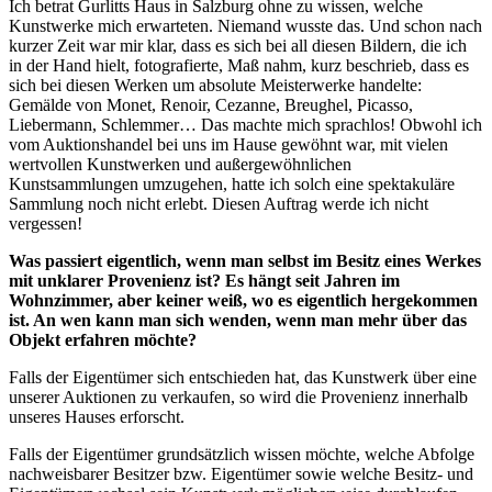
Ich betrat Gurlitts Haus in Salzburg ohne zu wissen, welche
Kunstwerke mich erwarteten. Niemand wusste das. Und schon nach
kurzer Zeit war mir klar, dass es sich bei all diesen Bildern, die ich
in der Hand hielt, fotografierte, Maß nahm, kurz beschrieb, dass es
sich bei diesen Werken um absolute Meisterwerke handelte:
Gemälde von Monet, Renoir, Cezanne, Breughel, Picasso,
Liebermann, Schlemmer… Das machte mich sprachlos! Obwohl ich
vom Auktionshandel bei uns im Hause gewöhnt war, mit vielen
wertvollen Kunstwerken und außergewöhnlichen
Kunstsammlungen umzugehen, hatte ich solch eine spektakuläre
Sammlung noch nicht erlebt. Diesen Auftrag werde ich nicht
vergessen!
Was passiert eigentlich, wenn man selbst im Besitz eines Werkes
mit unklarer Provenienz ist? Es hängt seit Jahren im
Wohnzimmer, aber keiner weiß, wo es eigentlich hergekommen
ist. An wen kann man sich wenden, wenn man mehr über das
Objekt erfahren möchte?
Falls der Eigentümer sich entschieden hat, das Kunstwerk über eine
unserer Auktionen zu verkaufen, so wird die Provenienz innerhalb
unseres Hauses erforscht.
Falls der Eigentümer grundsätzlich wissen möchte, welche Abfolge
nachweisbarer Besitzer bzw. Eigentümer sowie welche Besitz- und