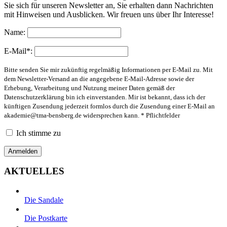
Sie sich für unseren Newsletter an, Sie erhalten dann Nachrichten
mit Hinweisen und Ausblicken. Wir freuen uns über Ihr Interesse!
Name:
E-Mail*:
Bitte senden Sie mir zukünftig regelmäßig Informationen per E-Mail zu. Mit
dem Newsletter-Versand an die angegebene E-Mail-Adresse sowie der
Erhebung, Verarbeitung und Nutzung meiner Daten gemäß der
Datenschutzerklärung bin ich einverstanden. Mir ist bekannt, dass ich der
künftigen Zusendung jederzeit formlos durch die Zusendung einer E-Mail an
akademie@tma-bensberg.de
widersprechen kann. * Pflichtfelder
Ich stimme zu
AKTUELLES
Die Sandale
Die Postkarte