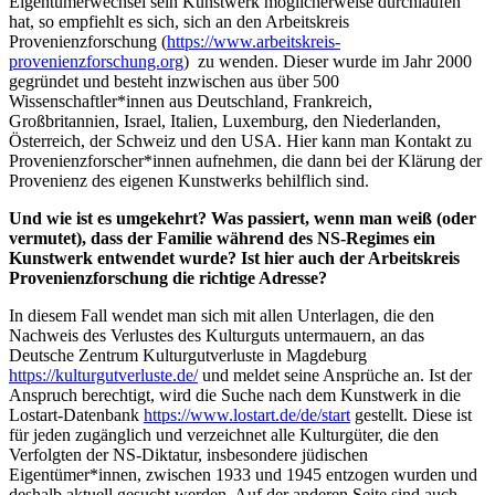
Eigentümerwechsel sein Kunstwerk möglicherweise durchlaufen
hat, so empfiehlt es sich, sich an den Arbeitskreis
Provenienzforschung (
https://www.arbeitskreis-
provenienzforschung.org
) zu wenden. Dieser wurde im Jahr 2000
gegründet und besteht inzwischen aus über 500
Wissenschaftler*innen aus Deutschland, Frankreich,
Großbritannien, Israel, Italien, Luxemburg, den Niederlanden,
Österreich, der Schweiz und den USA. Hier kann man Kontakt zu
Provenienzforscher*innen aufnehmen, die dann bei der Klärung der
Provenienz des eigenen Kunstwerks behilflich sind.
Und wie ist es umgekehrt? Was passiert, wenn man weiß (oder
vermutet), dass der Familie während des NS-Regimes ein
Kunstwerk entwendet wurde? Ist hier auch der Arbeitskreis
Provenienzforschung die richtige Adresse?
In diesem Fall wendet man sich mit allen Unterlagen, die den
Nachweis des Verlustes des Kulturguts untermauern, an das
Deutsche Zentrum Kulturgutverluste in Magdeburg
https://kulturgutverluste.de/
und meldet seine Ansprüche an. Ist der
Anspruch berechtigt, wird die Suche nach dem Kunstwerk in die
Lostart-Datenbank
https://www.lostart.de/de/start
gestellt. Diese ist
für jeden zugänglich und verzeichnet alle Kulturgüter, die den
Verfolgten der NS-Diktatur, insbesondere jüdischen
Eigentümer*innen, zwischen 1933 und 1945 entzogen wurden und
deshalb aktuell gesucht werden. Auf der anderen Seite sind auch