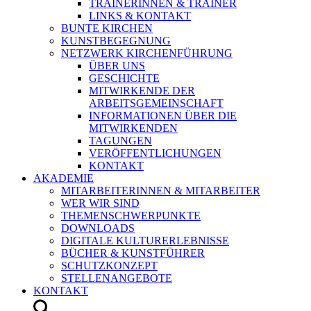
TRAINERINNEN & TRAINER
LINKS & KONTAKT
BUNTE KIRCHEN
KUNSTBEGEGNUNG
NETZWERK KIRCHENFÜHRUNG
ÜBER UNS
GESCHICHTE
MITWIRKENDE DER
ARBEITSGEMEINSCHAFT
INFORMATIONEN ÜBER DIE
MITWIRKENDEN
TAGUNGEN
VERÖFFENTLICHUNGEN
KONTAKT
AKADEMIE
MITARBEITERINNEN & MITARBEITER
WER WIR SIND
THEMENSCHWERPUNKTE
DOWNLOADS
DIGITALE KULTURERLEBNISSE
BÜCHER & KUNSTFÜHRER
SCHUTZKONZEPT
STELLENANGEBOTE
KONTAKT