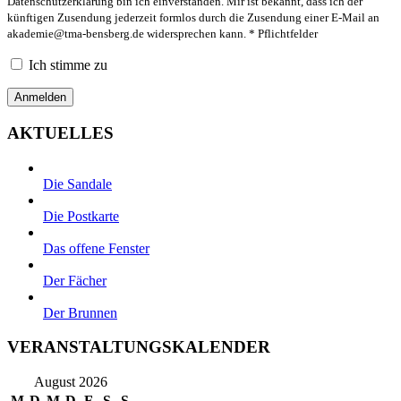
Datenschutzerklärung bin ich einverstanden. Mir ist bekannt, dass ich der
künftigen Zusendung jederzeit formlos durch die Zusendung einer E-Mail an
akademie@tma-bensberg.de
widersprechen kann. * Pflichtfelder
Ich stimme zu
AKTUELLES
Die Sandale
Die Postkarte
Das offene Fenster
Der Fächer
Der Brunnen
VERANSTALTUNGSKALENDER
August 2026
M
D
M
D
F
S
S