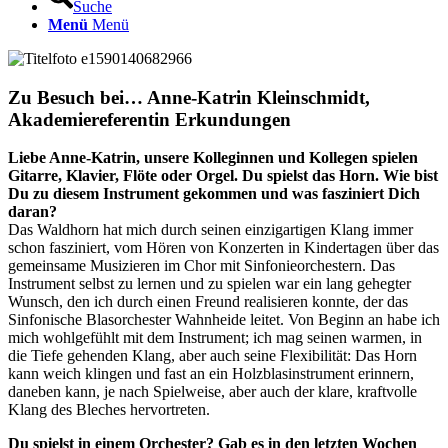
Suche
Menü
Menü
Zu Besuch bei… Anne-Katrin Kleinschmidt,
Akademiereferentin Erkundungen
Liebe Anne-Katrin, unsere Kolleginnen und Kollegen spielen
Gitarre, Klavier, Flöte oder Orgel. Du spielst das Horn. Wie bist
Du zu diesem Instrument gekommen und was fasziniert Dich
daran?
Das Waldhorn hat mich durch seinen einzigartigen Klang immer
schon fasziniert, vom Hören von Konzerten in Kindertagen über das
gemeinsame Musizieren im Chor mit Sinfonieorchestern. Das
Instrument selbst zu lernen und zu spielen war ein lang gehegter
Wunsch, den ich durch einen Freund realisieren konnte, der das
Sinfonische Blasorchester Wahnheide leitet. Von Beginn an habe ich
mich wohlgefühlt mit dem Instrument; ich mag seinen warmen, in
die Tiefe gehenden Klang, aber auch seine Flexibilität: Das Horn
kann weich klingen und fast an ein Holzblasinstrument erinnern,
daneben kann, je nach Spielweise, aber auch der klare, kraftvolle
Klang des Bleches hervortreten.
Du spielst in einem Orchester? Gab es in den letzten Wochen