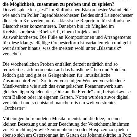
die Möglichkeit, zusammen zu proben und zu spielen?
Derzeit spiele ich „fest“ im Sinfonischen Blasorchester Wahnheide
wie auch im Poller Jugendblasorchester. Beides sind Laienorchester,
die sich in Konzerten auf das klassische Repertoire für sinfonische
Blasorchester konzentrieren. Daneben bin ich Mitglied im
Kreisblasorchester Rhein-Erft, einem Projekt- und
Auswahlorchester. Die Fülle an Kompositionen und Arrangements
für diese klangvielfältige Orchesterform ist variantenreich und geht
weit darüber hinaus, was die meisten wohl unter „Blasmusik“
verstehen.
Die wöchentlichen Proben entfallen derzeit natürlich und so
reduziert es sich momentan auf das häusliche Üben und Spielen.
Jedoch gab und gibt es Gelegenheiten für „musikalische
Zusammentreffen“: So riefen vor einigen Wochen verschiedene
Musikvereine wie auch das evangelischen Posaunenwerk zum
gleichzeitigen Spielen der „Ode an die Freude“ auf, beispielsweise
vom Balkon oder im eigenen Garten. Noten wurden zuvor digital
verschickt und so entstand mancherorts ein weit verstreutes
„Orchester“.
Mit einigen befreundeten Musikern entstand die Idee, in einer
kleinen Besetzung und unter Beachtung der Vorsichtsmaßnahmen
vor Einrichtungen wie Seniorenheimen oder Hospizen zu spielen –
ebenso sich am Ostersonntag im Garten der Johanniskirche in Porz