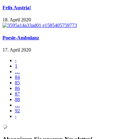
Felix Austria!
18. April 2020
Poesie-Ambulanz
17. April 2020
‹
1
…
84
85
86
87
88
…
92
›