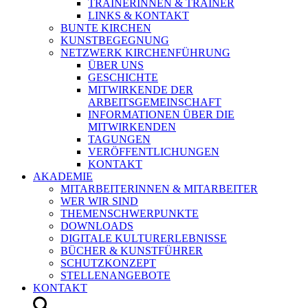
TRAINERINNEN & TRAINER
LINKS & KONTAKT
BUNTE KIRCHEN
KUNSTBEGEGNUNG
NETZWERK KIRCHENFÜHRUNG
ÜBER UNS
GESCHICHTE
MITWIRKENDE DER
ARBEITSGEMEINSCHAFT
INFORMATIONEN ÜBER DIE
MITWIRKENDEN
TAGUNGEN
VERÖFFENTLICHUNGEN
KONTAKT
AKADEMIE
MITARBEITERINNEN & MITARBEITER
WER WIR SIND
THEMENSCHWERPUNKTE
DOWNLOADS
DIGITALE KULTURERLEBNISSE
BÜCHER & KUNSTFÜHRER
SCHUTZKONZEPT
STELLENANGEBOTE
KONTAKT